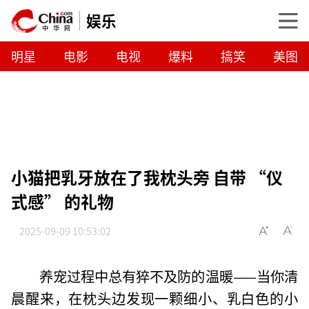
娱乐
明星
电影
电视
爆料
搞笑
美图
小猫把乳牙放在了我枕头旁 自带 “仪
式感” 的礼物
2025-09-09 10:53:02
养宠过程中总有猝不及防的温暖——当你清
晨醒来，在枕头边发现一颗细小、乳白色的小