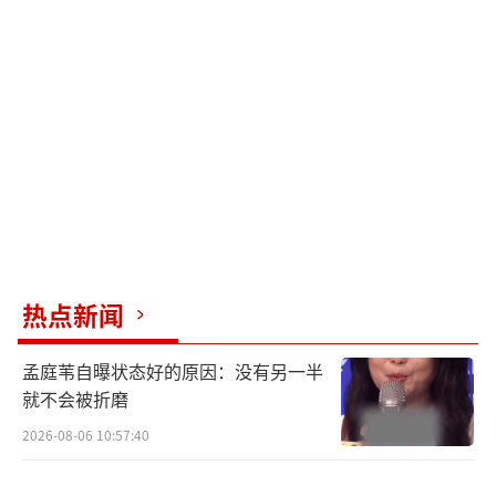
在“最信任的港湾”。从情感来看，换牙期的
小猫可能会因牙齿不适（如牙龈发痒、轻微疼
痛）而更依赖主人，而乳牙脱落是它成长
的“里程碑”，它用这种笨拙的方式，把自己
的“成长印记”分享给你，就像在说“你看，
我在慢慢长大呀”。
发现乳牙后，除了感动，更重要的是关注
猫咪换牙期的护理。此时猫咪牙龈敏感，可能
热点新闻
会频繁啃咬家具、猫抓板甚至你的手指来缓解
不适，建议提前准备“换牙期专属玩具”：比
孟庭苇自曝状态好的原因：没有另一半
如硅胶材质的咬胶（硬度适中，不会损伤牙
就不会被折磨
龈）、冷冻过的毛巾卷（低温能缓解牙龈肿
2026-08-06 10:57:40
胀），避免它因啃咬过硬物品（如塑料、金