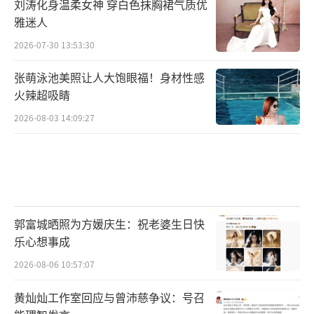
刘涛化身温柔女神 穿白色抹胸裙气质优
雅迷人
2026-07-30 13:53:30
张萌泳池美照让人大饱眼福！身材性感
火辣超吸睛
2026-08-03 14:09:27
郭富城晒照为方媛庆生：祝老婆生日快
乐心想事成
2026-08-06 10:57:07
黄灿灿工作室回应与曾沛慈争议：号召