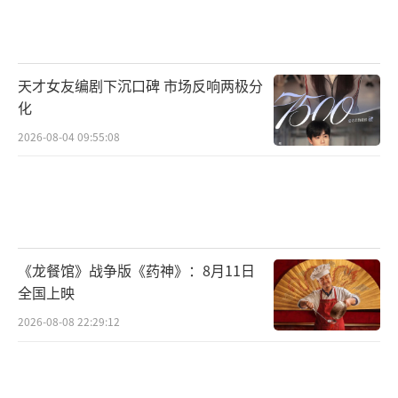
属）损伤新萌出的恒牙。同时要注意观察乳牙
是否“正常脱落”：少数情况下可能出现“乳
牙滞留”（恒牙已萌出，但乳牙未掉），导致
天才女友编剧下沉口碑 市场反响两极分
牙齿拥挤、食物残渣堆积，若发现猫咪口腔内
化
有“双排牙”，或进食时频繁甩头、流口水，
2026-08-04 09:55:08
需及时带它去宠物医院拔除滞留乳牙，避免影
响口腔健康。
至于这颗小小的乳牙，不妨把它当作一份
《龙餐馆》战争版《药神》：8月11日
特殊的“纪念”：可以找一个小巧的密封盒
全国上映
（如耳钉盒）装起来，标注上猫咪的名字和发
2026-08-08 22:29:12
现日期，日后翻看时，就能想起它曾是只换牙
期的小奶猫，用一颗乳牙悄悄向你传递依赖的