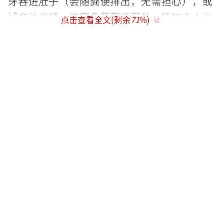
牙吞进肚子（会随粪便排出，无需担心），或
掉在沙发缝、猫窝角落等隐蔽处，能被主人发
点击查看全文(剩余
71
%)
现已属“小概率事件”，而主动把乳牙带到你
枕头旁，更像是一场猫咪专属的“心意传
递”。
为什么小猫会把乳牙“送”到你身边？其
实和猫咪的“本能习性”与“情感依赖”密切
相关。从习性来看，猫咪祖先在野外生存时，
会将捕猎到的小猎物、自己认为“有价值”的
东西（如羽毛、小石子）藏在安全的地方，而
在宠物猫眼中，主人的身边（尤其是枕头、床
头）是它认知里“最安全、最亲近”的区域——
它把乳牙当作自己成长中“重要的小物件”，
悄悄放在你身边，本质是把“珍贵之物”存放