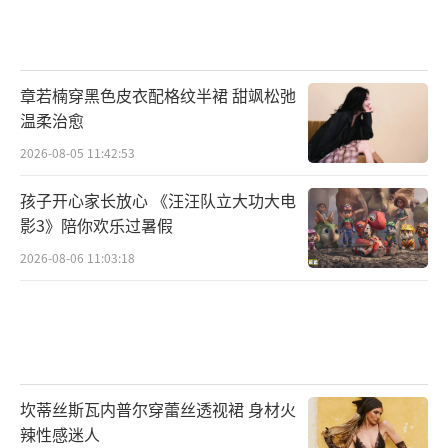
章若楠穿黑色皮衣配格纹半裙 甜飒松弛
温柔治愈
2026-08-05 11:42:53
孩子开心家长放心 《汪汪队立大功大电
影3》陪你欢乐过暑假
2026-08-06 11:03:18
坎蒂丝斯瓦内普尔穿蕾丝透视裙 身材火
辣性感迷人