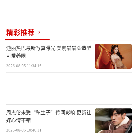
模样。这份带着猫咪体温的“成长礼物”，没
有华丽的包装，却藏着它最纯粹的信任——毕竟
在它眼里，你不仅是喂食、铲屎的主人，更是
精彩推荐
它愿意分享“成长秘密”的家人。
（责任编辑：zx01
76）
迪丽热巴最新写真曝光 美萌猫猫头造型
可爱养眼
2026-08-05 11:34:16
周杰伦未受“私生子”传闻影响 更新社
媒心情不错
2026-08-06 10:46:31