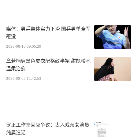
媒体：男乒整体实力下滑 国乒男单全军
覆没
2026-08-10 09:05:29
章若楠穿黑色皮衣配格纹半裙 甜飒松弛
温柔治愈
2026-08-05 11:42:53
罗正工作室回应争议：太入戏亲女演员
纯属造谣