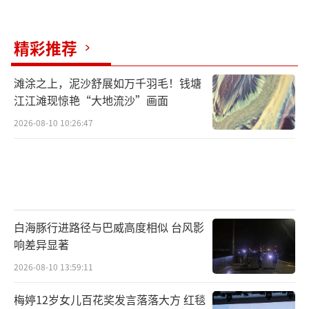
名“黄金单身汉”心的神秘女子，究竟有何魅
力？金钟国坚决表示，将来不会带着妻子一起
精彩推荐
出演《同床异梦》，家庭是家庭，工作是工
作。
滩涂之上，泥沙舒展如万千羽毛！钱塘
江江滩现惊艳“大地流沙”画面
（责任编辑：0882）
2026-08-10 10:26:47
白海豚行进路径与巴威高度相似 台风影
响差异显著
2026-08-10 13:59:11
梅婷12岁女儿百花奖发言落落大方 红毯