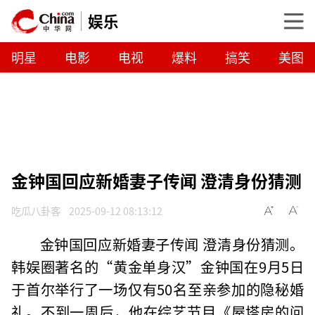
娱乐
明星
电影
电视
爆料
搞笑
美图
金钟国回应新婚妻子传闻 澄清身份猜测
吃瓜八卦客
2025-09-12 08:13:12
金钟国回应新婚妻子传闻 澄清身份猜测。
韩娱圈著名的“黄金单身汉”金钟国在9月5日
于首尔举行了一场仅有50名至亲参加的隐秘婚
礼。不到一周后，他在综艺节目《屋塔房的问