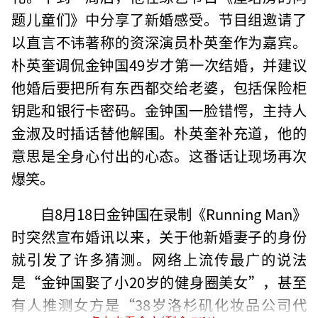
题儿童们》中分享了新婚感受。节目组邀请了
以直言不讳著称的资深演员朴英奎作为嘉宾。
朴英奎调侃金钟国49岁才第一次结婚，并建议
他婚后要把所有东西都交给老婆，包括保险柜
钥匙和银行卡密码。金钟国一脸错愕，主持人
金淑及时插话替他解围。朴英奎补充道，他的
意思是全身心付出的心态。这番话让现场再次
爆笑。
自8月18日金钟国在录制《Running Man》
时突然宣布婚讯以来，关于他新婚妻子的身份
就引发了许多猜测。网络上流传最广的说法
是“金钟国娶了小20岁的健身圈美女”，甚至
有人推测女方是“38岁洛杉矶化妆品公司代