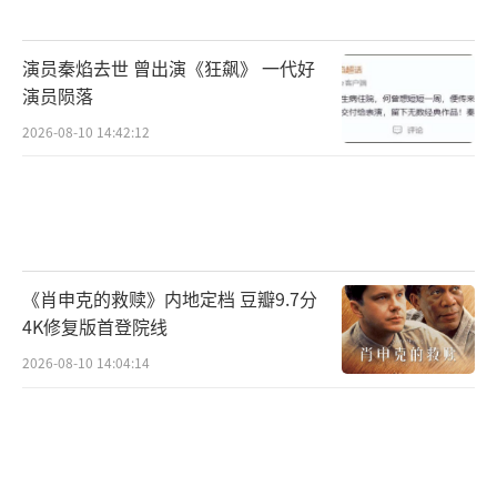
网络社区the qoo甚至出现了题为“金钟国应该
主动下车”的请愿帖。面对这些议论，金钟国
演员秦焰去世 曾出演《狂飙》 一代好
方面采取了“不解释不争论”的应对策略。经
演员陨落
纪公司透露，除筹备婚礼外，艺人正专注于202
2026-08-10 14:42:12
5年出道30周年纪念专辑制作及全球巡演计划。
金钟国在粉丝俱乐部发布的亲笔信中写
道：“今年是我出道30周年，虽然没做成想做
的专辑，却完成了人生的另一半。”他表示这
《肖申克的救赎》内地定档 豆瓣9.7分
份幸福虽然来得有些迟，但无比珍贵。从1995
4K修复版首登院线
年以Turbo组合主唱出道，到如今成为亚洲知
2026-08-10 14:04:14
名艺人，金钟国三十年的演艺生涯终于迎来了
人生的新阶段。随着金钟国亲自出面否认最流
行的几种猜测，外界对他新婚妻子真实身份的
好奇心不降反升。这位能够俘获韩国娱乐圈著