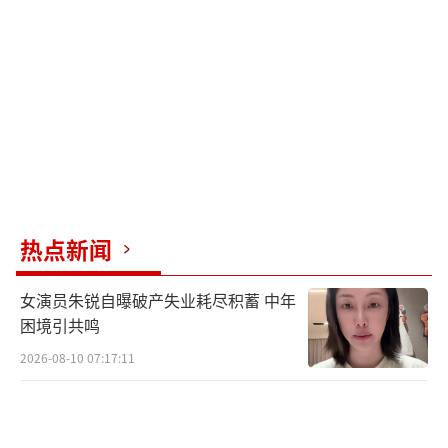
美籍韩裔；网络论坛还流传过新娘是知名英语
讲师之女的说法。
尽管传闻众多，但大多数网友的态度已从
最初的“疯狂扒料”转向祝福。为了迎接新婚
生活，金钟国在今年6月豪掷62亿韩元（约合人
民币3218万元）全款现金买下了首尔江南区一
套243平方米的豪宅作为婚房。这一举动颠覆了
热点新闻
他以往在娱乐圈中著名的“极端节俭”形象。
女演员朱锐自曝破产失业耗尽积蓄 中年
金钟国的婚讯引发了关于他是否应该继续
困境引共鸣
出演SBS综艺《我家的熊孩子》的讨论。这档
2026-08-10 07:17:11
节目以“大龄未婚男艺人日常生活”为核心，
自2016年开播以来，金钟国始终是核心成员。