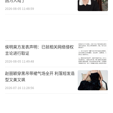
因为入戏了
2026-08-05 11:48:59
侯明昊方发表声明：已就相关网络侵权
言论进行取证
2026-08-05 11:49:48
赵丽颖穿黑吊带裙气场全开 利落短发造
型又美又飒
2026-07-16 11:28:56