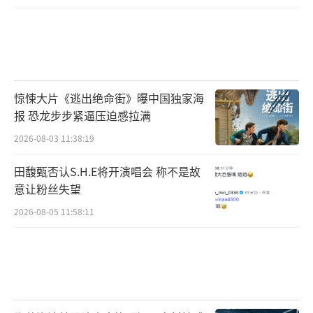
惊悚大片《逃出绝命街》曝中国独家海
报 恐龙步步紧逼压迫感拉满
2026-08-03 11:38:19
田馥甄否认S.H.E将开演唱会 称不是故
意让粉丝失望
2026-08-05 11:58:11