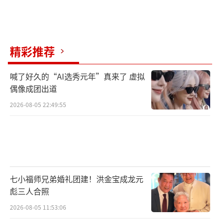
精彩推荐
喊了好久的“AI选秀元年”真来了 虚拟
偶像成团出道
2026-08-05 22:49:55
七小福师兄弟婚礼团建！洪金宝成龙元
彪三人合照
2026-08-05 11:53:06