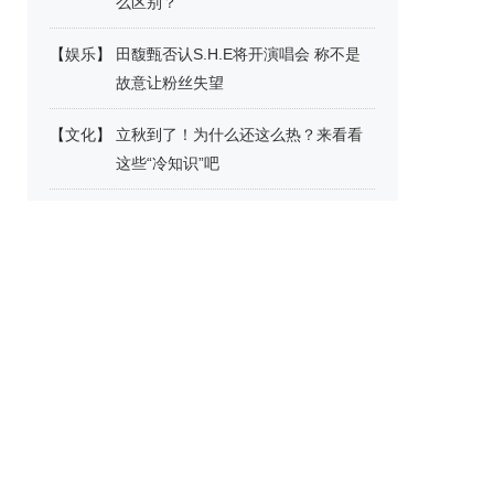
么区别？
【
娱乐
】
田馥甄否认S.H.E将开演唱会 称不是
故意让粉丝失望
【
文化
】
立秋到了！为什么还这么热？来看看
这些“冷知识”吧