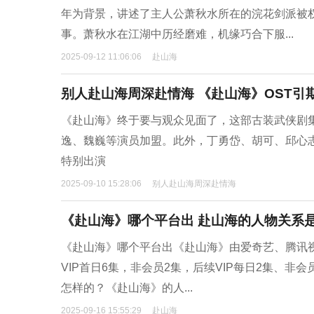
年为背景，讲述了主人公萧秋水所在的浣花剑派被
事。萧秋水在江湖中历经磨难，机缘巧合下服...
2025-09-12 11:06:06
赴山海
别人赴山海周深赴情海 《赴山海》OST引
《赴山海》终于要与观众见面了，这部古装武侠剧
逸、魏巍等演员加盟。此外，丁勇岱、胡可、邱心
特别出演
2025-09-10 15:28:06
别人赴山海周深赴情海
《赴山海》哪个平台出 赴山海的人物关系
《赴山海》哪个平台出《赴山海》由爱奇艺、腾讯视频联
VIP首日6集，非会员2集，后续VIP每日2集、
怎样的？《赴山海》的人...
2025-09-16 15:55:29
赴山海