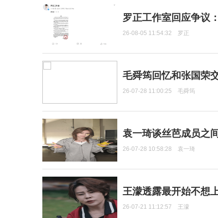
罗正工作室回应争议
26-08-05 11:54:32
罗正
毛舜筠回忆和张国荣
26-07-28 11:00:25
毛舜筠
袁一琦谈丝芭成员之
26-07-28 10:58:28
袁一琦
王濛透露最开始不想上
26-07-21 11:12:57
王濛