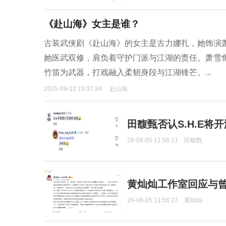
《赴山海》女主是谁？
古装武侠剧《赴山海》的女主是古力娜扎，她饰演
她医武双修，肩负着守护门派与江湖的责任。萧雪
竹笛为武器，打戏融入柔韧身段与江湖锋芒。...
2025-09-12 15:37:34
赴山海
田馥甄否认S.H.E将
26-08-05 11:58:11
田馥甄
黄灿灿工作室回应与
26-08-05 11:56:27
黄灿灿