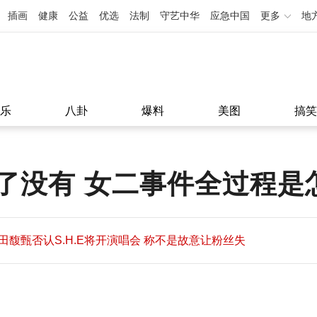
插画
健康
公益
优选
法制
守艺中华
应急中国
更多
地
乐
八卦
爆料
美图
搞笑
了没有 女二事件全过程是
田馥甄否认S.H.E将开演唱会 称不是故意让粉丝失
望
田馥甄否认S.H.E将开演唱会 称不是故意让粉丝失
11:08
望
11:08