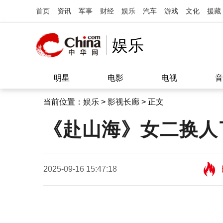
首页
资讯
军事
财经
娱乐
汽车
游戏
文化
援藏
娱乐
明星
电影
电视
音
当前位置：
娱乐
>
影视长廊
> 正文
《赴山海》女二换人
2025-09-16 15:47:18