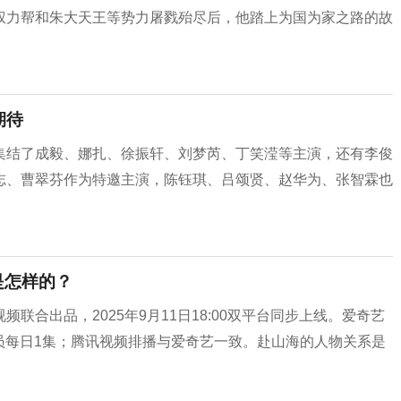
权力帮和朱大天王等势力屠戮殆尽后，他踏上为国为家之路的故
期待
集结了成毅、娜扎、徐振轩、刘梦芮、丁笑滢等主演，还有李俊
志、曹翠芬作为特邀主演，陈钰琪、吕颂贤、赵华为、张智霖也
是怎样的？
合出品，2025年9月11日18:00双平台同步上线。爱奇艺
非会员每日1集；腾讯视频排播与爱奇艺一致。赴山海的人物关系是