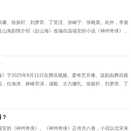
凯馨、徐振轩、刘梦芮、丁笑滢、张峻宁、张晓晨。此外，李俊
赴山海剧情介绍《赴山海》改编自温瑞安的小说《神州奇侠》，
？
》于2025年9月11日在腾讯视频、爱奇艺开播。该剧由腾讯视
品，任海涛、林峰导演，成毅、古力娜扎、徐振轩、刘梦芮、丁
播？
瑞安的《神州奇侠》。《神州奇侠》正传共八卷，小说以北宋末