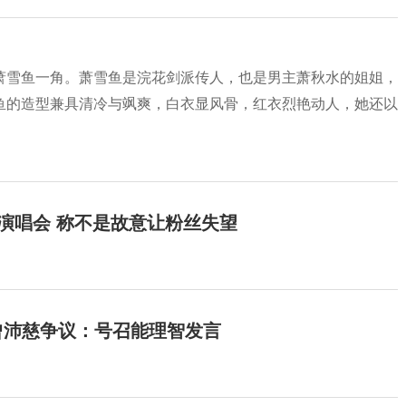
萧雪鱼一角。萧雪鱼是浣花剑派传人，也是男主萧秋水的姐姐，
鱼的造型兼具清冷与飒爽，白衣显风骨，红衣烈艳动人，她还以
开演唱会 称不是故意让粉丝失望
曾沛慈争议：号召能理智发言