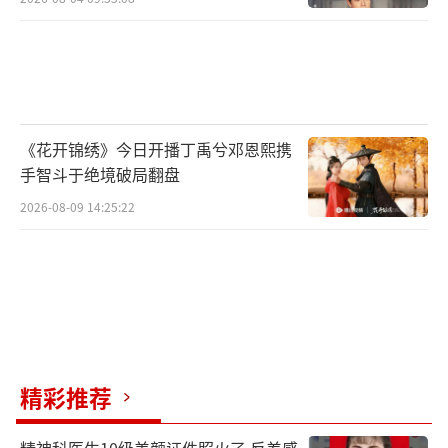
《花开锦绣》今日开播丁禹兮邓恩熙携
手智斗于绝境破局翻盘
2026-08-09 14:25:22
精彩推荐
精神科医生10级美颜证件照火了 反差感