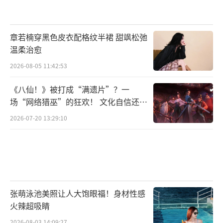
章若楠穿黑色皮衣配格纹半裙 甜飒松弛
温柔治愈
2026-08-05 11:42:53
《八仙！》被打成“满遗片”？一
场“网络猎巫”的狂欢！ 文化自信还是
焦虑？
2026-07-20 13:29:10
张萌泳池美照让人大饱眼福！身材性感
火辣超吸睛
2026-08-03 14:09:27