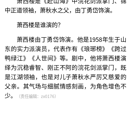
萧西楼是《赴山海》中浣花剑派掌门、锦
中正道领袖，萧秋水之父，由丁勇岱饰演。
萧西楼是谁演的？
萧西楼由丁勇岱饰演。他是1958年生于山
东的实力派演员，代表作有《琅琊榜》《跨过
鸭绿江》《人世间》等。剧中，他将萧西楼演
绎为沉稳睿智、刚正不阿的浣花剑派掌门，既
是江湖领袖，也是对儿子萧秋水严厉又慈爱的
父亲。其气场与细腻情感刻画，为角色增色不
少。
（责任编辑：zx0176）