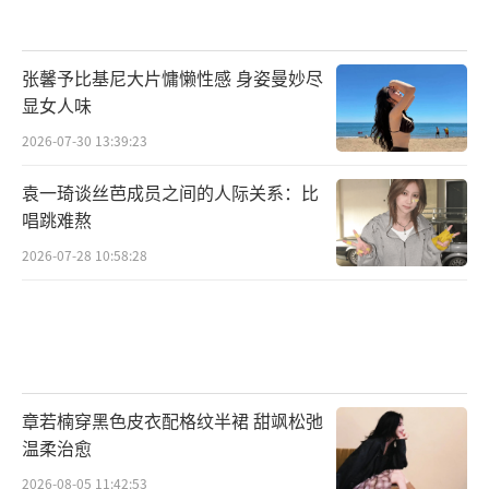
张馨予比基尼大片慵懒性感 身姿曼妙尽
显女人味
2026-07-30 13:39:23
袁一琦谈丝芭成员之间的人际关系：比
唱跳难熬
2026-07-28 10:58:28
章若楠穿黑色皮衣配格纹半裙 甜飒松弛
温柔治愈
2026-08-05 11:42:53