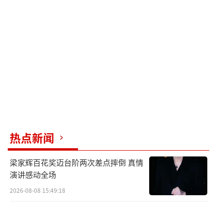
重现。时间循环的转换也用心良苦：色彩调
整、声音扭曲、细节道具变化等，让观众直观
感受到“轮回感”，全靠镜头说话。这种用电
影手法拍剧的诚意令人眼前一亮。
演技方面，白敬亭为了饰演刑警提前进行
了三个月的格斗训练、增肌晒黑，从“偶像小
生”彻底变成“硬汉警官”。他演绎的丁奇冷
静时帅炸，搞笑时自然，关键时刻眼神充满戏
份。文咏珊饰演的生物学家安岚则神秘莫测，
热点新闻
金丝眼镜下藏着秘密，亦正亦邪，每一帧表情
梁家辉百花奖迈台阶两次差点摔倒 真情
都值得回放细品。观众评价这剧的演员没有一
演讲感动全场
滴演技是白费的。
2026-08-08 15:49:18
《不眠日》不仅设定新奇、演技炸裂，更