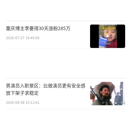
因为它敢于对观众智商负责。不注水、不降
智、不套路，用五次循环挑战国产剧的叙事极
限。它证明好剧不需要50集，5集也能塞满信
重庆博主李要得30天涨粉285万
息、情感和深度。观众不怕烧脑，怕被当傻
2026-07-27 16:49:50
子，尊重观众才能赢得掌声。创新才是王炸，
即使时间循环是老梗，玩出新花样照样封神。
目前豆瓣开分8.5，但真正的评分藏在每个
观众心里。一个字，是赞叹更是期待。国剧若
能如此坚持，未来可期。你看了《不眠日》
男演员入职景区：比做演员更有安全感
吗？你会用哪个字评价它？
放下架子求稳定
（责任编辑：0882）
2026-08-08 10:12:41