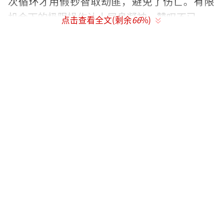
次循环才用假钞智取劫匪，避免了伤亡。有限
机会下的极限操作让人屏息凝神，赞叹不已。
点击查看全文(剩余
66
%)
叙事方面，《不眠日》引入双感知者对抗
的设定，颠覆了传统循环剧的套路。反派“乌
贼”似乎也感知到循环，双方在五次轮回中互
相预判、不断变招，形成了一场“莫比乌斯环
式”的脑力博弈。这意味着上一次的经验下一
次可能完全失效，主角光环彻底失效，观众永
远猜不到下一秒会发生什么。这种双强对抗的
设定被网友称为“循环2.0时代”的开启。
制作方面，《不眠日》拍出了电影质感。
开场长达20分钟的银行劫案场景，枪战、爆
炸、窄巷搏斗，调度流畅宛如港产警匪片经典