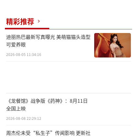
精彩推荐
迪丽热巴最新写真曝光 美萌猫猫头造型
可爱养眼
2026-08-05 11:34:16
《龙餐馆》战争版《药神》：8月11日
全国上映
2026-08-08 22:29:12
周杰伦未受“私生子”传闻影响 更新社