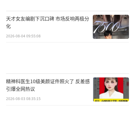
天才女友编剧下沉口碑 市场反响两极分
化
2026-08-04 09:55:08
精神科医生10级美颜证件照火了 反差感
引爆全网热议
2026-08-03 08:35:15