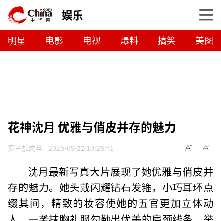
娱乐
明星
电影
电视
爆料
搞笑
美图
花神沈月 优雅与俏皮并存的魅力
罗兰加肉丝
2025-09-22 10:28:41
沈月最新写真大片展现了她优雅与俏皮并
存的魅力。她头戴闪耀钻石发箍，小巧耳环点
缀其间，精致的妆容使她的五官更加立体动
人。一袭抹胸礼服勾勒出优美的肩颈线条，举