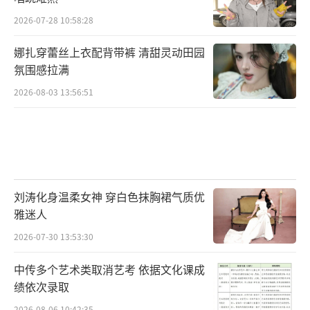
2026-07-28 10:58:28
娜扎穿蕾丝上衣配背带裤 清甜灵动田园
氛围感拉满
2026-08-03 13:56:51
刘涛化身温柔女神 穿白色抹胸裙气质优
雅迷人
2026-07-30 13:53:30
中传多个艺术类取消艺考 依据文化课成
绩依次录取
2026-08-06 10:42:35