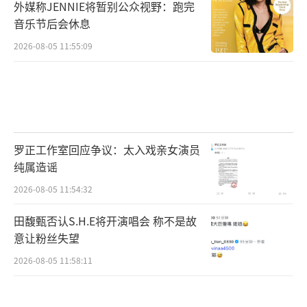
偿的金额为消费者购买商品的价款或接受服务
外媒称JENNIE将暂别公众视野：跑完
的费用的三倍。如特斯拉的相关宣传、营销行
音乐节后会休息
为符合欺诈的构成要件，车主有权要求“退一
2026-08-05 11:55:09
赔三”。
（责任编辑：0882）
罗正工作室回应争议：太入戏亲女演员
纯属造谣
2026-08-05 11:54:32
田馥甄否认S.H.E将开演唱会 称不是故
意让粉丝失望
2026-08-05 11:58:11