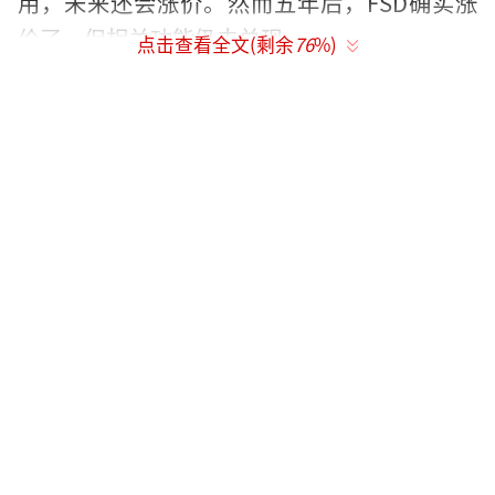
用，未来还会涨价。然而五年后，FSD确实涨
价了，但相关功能仍未兑现。
点击查看全文(剩余
76
%)
今年2月，部分国内车主收到特斯拉首次开
放城市道路自动辅助驾驶功能的推送，但刘旻
咨询客服后发现，当前“FSD智能辅助驾驶功
能”只适配搭载了HW4.0的部分车型，配备HW
3.0的车辆暂时不在推送范围内。特斯拉方面曾
回应称，团队正在完成硬件对应的智能辅助驾
驶软件审批工作，一旦准备就绪会尽快推送。
刘旻联系特斯拉申请退款未果，决定起
诉。今年6月，刘旻与其他6名特斯拉车主在北
京市大兴区人民法院提起诉讼，要求特斯拉退
还购买FSD功能的费用，并支付售价三倍赔偿