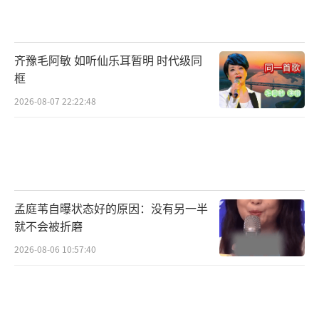
代交付”模式在中国运营。自2025年2月推出
后，名称从最初的“完全自动驾驶能力”调整
齐豫毛阿敏 如听仙乐耳暂明 时代级同
为“FSD智能辅助驾驶”，3月25日又更名
框
为“智能辅助驾驶”。
2026-08-07 22:22:48
特斯拉表示，更名主要是为了更好地服务
中国市场，贯彻落实国家相关规定。关于已购F
SD用户功能是否受更名影响，特斯拉回应称，
此次改名不涉及车主已购功能的改变，售价仍
孟庭苇自曝状态好的原因：没有另一半
为6.4万元。
就不会被折磨
律师王有银指出，特斯拉在销售过程中承
2026-08-06 10:57:40
诺FSD功能“无需人工干预”，实际交付的仅
为L2级辅助驾驶系统。更名后，特斯拉未主动
告知消费者功能降级事实，亦未建立费用退还