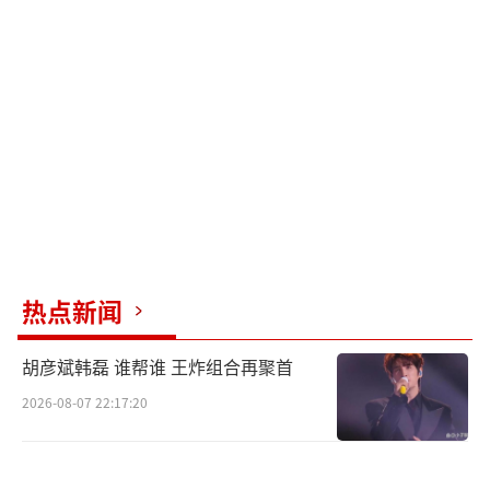
金。
律师王有银透露，8月22日接到法院通知，
起诉特斯拉FSD欺诈退一赔三案件批量立案，
目前正在等待一审开庭。此次批量立案涉及7名
车主，后续还有更多车主计划立案。
除刘旻外，王鑫也在做起诉准备。他表示
当初特斯拉宣传FSD自动驾驶很快就会实现，
但他车开了五年仍未实现。花费6.4万元购买FS
热点新闻
D后才得知配备HW3.0的车辆不在推送范围内，
且特斯拉不允许退款。
胡彦斌韩磊 谁帮谁 王炸组合再聚首
2026-08-07 22:17:20
FSD是特斯拉额外付费的驾驶辅助功能套
件。特斯拉CEO马斯克曾表示，FSD比人类驾
驶更安全。特斯拉FSD功能以“预付费+功能迭