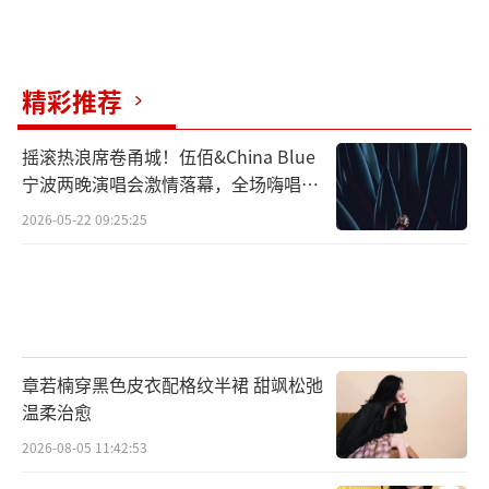
或硬件升级补偿机制，无法实现其宣传的核心
功能，并隐瞒硬件技术缺陷，进行误导性宣
精彩推荐
传，诱使消费者购买，符合欺诈的构成要件。
律师王德悦表示，此次纠纷核心在于特斯
摇滚热浪席卷甬城！伍佰&China Blue
宁波两晚演唱会激情落幕，全场嗨唱氛
拉FSD功能所宣传的“完全自动驾驶”与其实
围炸裂
2026-05-22 09:25:25
际功能存在显著差距。消费者为尚未实现的功
能支付高昂费用，企业则以“技术迭代”为借
口拒绝退款，导致维权困难。建议车主通过法
律途径主张合同违约，提高胜诉可能性。
章若楠穿黑色皮衣配格纹半裙 甜飒松弛
根据《消费者权益保护法》相关规定，经
温柔治愈
营者提供商品或服务有欺诈行为的，应当按照
2026-08-05 11:42:53
消费者的要求增加赔偿其受到的损失，增加赔