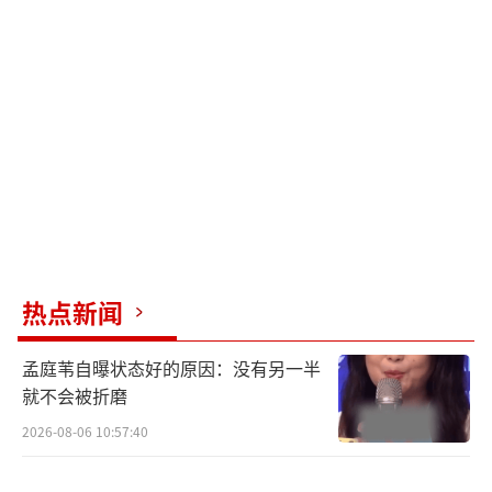
李乃文在台上出了状况，那场面搁谁都得
懵。他倒好，嘴角直接咧开了，不是喜剧该有
的反应，完全是一场演出事故。可这人愣是把
事故扭成了某种即兴发挥，笑得比剧本里写的
还亮堂。台下的人反而被他带进去了，演员和
观众之间那根弦突然就松了。职业演员的底子
就在这种地方露出来，你没排练过这种崩坏，
但你接得住。灯光打在他脸上，汗都照得见，
热点新闻
可那笑里头没一点慌，像个走错片场但硬是演
下去的人。
孟庭苇自曝状态好的原因：没有另一半
就不会被折磨
沈阳那家男装店选了个好天气开业，红毯
2026-08-06 10:57:40
从门口一直铺到路边，主持人的声音隔着半条
街都能听见。他们请了不少人来站台，品牌方