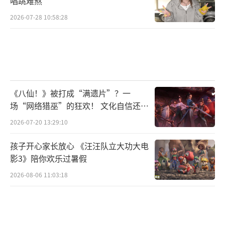
李乃文不是综艺捧出来的，药神和悬崖之
唱跳难熬
上那会儿，他的戏就已经站得很稳了。大秦赋
2026-07-28 10:58:28
里他一开口，你就知道这人不是来混脸熟的，
他是来演戏的。贾金龙这个角色有点意思，南
来北往里他往那一站，戏就来了。面上冷得能
结霜，底下却烧着火。这种反差让观众直接喊
《八仙！》被打成“满遗片”？一
出叔圈天菜，不对，应该说这种角色终于被看
场“网络猎巫”的狂欢！ 文化自信还是
到了。配角演了这么多年，他早就该红了，现
焦虑？
2026-07-20 13:29:10
在才算等到真正属于自己的时刻。全民认识他
是因为一次综艺意外，他模仿于和伟时拉长了
孩子开心家长放心 《汪汪队立大功大电
影3》陪你欢乐过暑假
人中。那画面像卡带的录像，突然停在一个滑
2026-08-06 11:03:18
稽的帧上。后来他就彻底泡在综艺里了，《五
哈》里面追着范志毅撒娇，范志毅那张写
满“别过来”的脸也没拦住他。《你好，星期