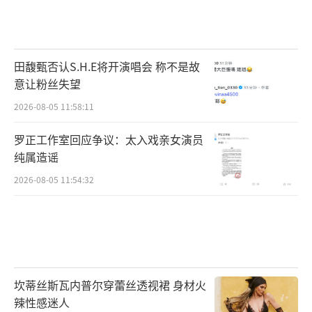
师椅上刷手机，起身时口袋里的打火机勾断了
刺绣流苏。服装助理当时眼圈就红了，那件长
袍是手工缝制的老物件，他赔了四位数，还陪
田馥甄否认S.H.E将开演唱会 称不是故
着修复师傅熬了两个通宵。这些事后来都变成
意让粉丝失望
综艺里的自嘲梗，镜头扫过观众席时笑声很
2026-08-05 11:58:11
响，但同组演员聊起这些会突然沉默，然后扯
罗正工作室回应争议：太入戏亲女演员
开话题问今晚宵夜点什么。
纯属造谣
有个制片人私下说过挺有意思的话，他说
2026-08-05 11:54:32
李乃文属于高风险投保对象，说完又摆摆手说
开玩笑的，可当时他没笑。他直播时点了一支
烟，手指夹着，人中的位置刻意拉长，那样子
你说是于和伟本人我也信。综艺节目里嘴瓢
坎蒂丝斯瓦内普尔穿蕾丝透视裙 身材火
了，CP说成PC，空气瞬间凝固。最要命的是扫
辣性感迷人
楼，他顺手拿起桌上一个包当礼物送了出去，