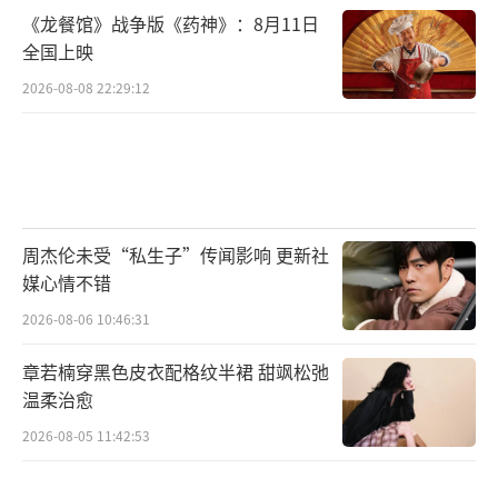
《龙餐馆》战争版《药神》：8月11日
征彩头的带子随手扔在地上，转身就走。在场
全国上映
的老总们脸色当场就变了，观众席里响起一片
2026-08-08 22:29:12
压低声音的哗然。有人压着嗓子问了一句，这
感觉不太对劲吧。另几个声音立刻接上，说他
准是又搞砸了。场子里突然就静了，没人接得
住这话。
周杰伦未受“私生子”传闻影响 更新社
李乃文这人好像自带闯祸开关，综艺镜头
媒心情不错
前他失手打翻水杯都能剪成高光片段，现实剧
2026-08-06 10:46:31
组里同样的状况就变成事故报告。去年拍戏时
他撞碎过两盏剧组照明灯，道具师盯着残骸看
章若楠穿黑色皮衣配格纹半裙 甜飒松弛
温柔治愈
了足足半分钟。后来全组人喝奶茶的钱都从他
片酬里扣，灯光师现在看见他都下意识护住设
2026-08-05 11:42:53
备。前年某个民国戏片场，他穿着戏服瘫在太