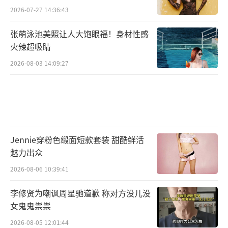
2026-07-27 14:36:43
那是工作人员的私人物品。他站在那，汗从额
头往下淌。这些事发生在同一个人身上，你很
张萌泳池美照让人大饱眼福！身材性感
火辣超吸睛
难不注意到。不是表演，不是设计，就是一种
纯粹的、近乎天真的失误。真人秀最珍贵的就
2026-08-03 14:09:27
是这些穿帮的瞬间，他好像总在状况外，但又
异常真实。你看着他出错，反而觉得这人没那
么遥远。那种慌张，那种尴尬，是演不出来
的。现在太多人活得太正确了，一点破绽都不
Jennie穿粉色缎面短款套装 甜酷鲜活
敢有。可他偏偏全是破绽。这些细节拼凑出一
魅力出众
个活生生的人，而不是一个完美的商品。观众
2026-08-06 10:39:41
早就看腻了精准的表演，偶尔来点意外，反而
李修贤为嘲讽周星驰道歉 称对方没儿没
成了看点。他可能自己都没意识到，这种笨拙
女鬼鬼祟祟
成了他的标志。也不是说这样就好，但至少有
2026-08-05 12:01:44
趣。娱乐圈最缺的就是这种不自觉的真实。他