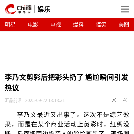
娱乐
明星
电影
电视
爆料
搞笑
美图
李乃文剪彩后把彩头扔了 尴尬瞬间引发
热议
汇品前沿
2025-09-22 13:18:31
李乃文最近又出事了。这次不是综艺效
果，而是在某个商业活动上剪彩时，红绸没
断，反而把旁边投资人的脸给剪黑了。现场照