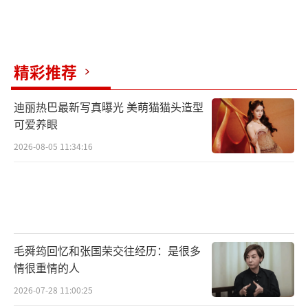
动作。其实剪刀根本不在乎谁拿着它，金属关
节只按力学原理工作，但人类偏偏要在工具身
上寄托太多象征意义。剪彩仪式从来不是关于
精彩推荐
剪开红绸，而是关于谁能漂亮地完成这个动
作。李乃文当时可能太在意后者了，手腕绷得
迪丽热巴最新写真曝光 美萌猫猫头造型
太紧反而破坏自然节奏。这类场合最讽刺的
可爱养眼
是，明明是个形式主义的流程，却要求演出举
2026-08-05 11:34:16
重若轻的真实感。台下观众的骚动和主办方的
僵硬嘴角都是这场小型审判的注脚。工具在用
它的方式反抗被赋予的沉重意义，剪刀拒绝成
为庆典道具的瞬间，反而露出了它作为纯粹工
具的诚实本性。
毛舜筠回忆和张国荣交往经历：是很多
情很重情的人
一位高管看不下去，伸手帮他拉直了彩
2026-07-28 11:00:25
带，勉强算是完成了。剪彩结束，他把那条象