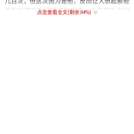
几百次，但这次因为是他，反而让人想起那些
总在关键时刻掉链子的同事。也不是能力问
点击查看全文(剩余
94
%)
题，就是运气差了点。
主办方后来发通稿说活动圆满成功，照片
里每个人都笑得很标准，除了李乃文，他看起
来还在研究那把剪刀。公司花钱请明星剪彩这
事，有时候像开盲盒。你付了钱，指望他给你
撑场面，结果他连剪刀都拿不稳。彩带剪完直
接扔地上，脸上还挂着那种笑，好像刚看完一
场马戏。老板站在旁边鼓掌，心里可能已经骂
到第三辈祖宗。这种事没法明说，合同里不会
写必须会剪彩，但默认的规矩总该有。现在默
认的都不作数了，钱付出去，换回一场滑稽
戏，你还得配合着演完。