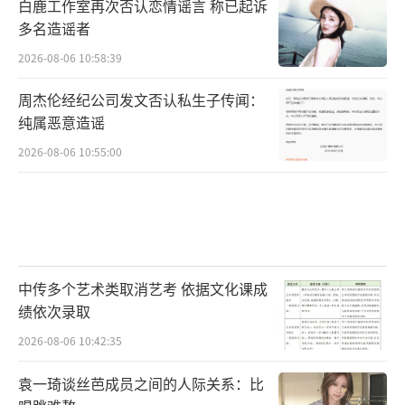
白鹿工作室再次否认恋情谣言 称已起诉
小块。那瞬间谁都可能经历，我们盯着屏幕，
多名造谣者
其实是在等这些脆弱的瞬间。它们比任何表演
2026-08-06 10:58:39
都更有说服力。
周杰伦经纪公司发文否认私生子传闻：
纯属恶意造谣
剪彩是另一回事，它和综艺拍摄有本质区
2026-08-06 10:55:00
别。这不是综艺拍摄，是商业合作，是品牌押
注，是金钱换信任。品牌方掏出真金白银，他
们买的不是曝光量，是公众人物那份看不见摸
不着的信誉。钱砸下去，换回来的是消费者对
品牌的信任，这笔账从来都不便宜。他这次出
中传多个艺术类取消艺考 依据文化课成
手，砸穿的不只是自己的招牌，整个品牌的面
绩依次录取
子跟着一起碎了。有人讲得挺狠，说那不是剪
2026-08-06 10:42:35
彩，是剪断了最后一点人情。
袁一琦谈丝芭成员之间的人际关系：比