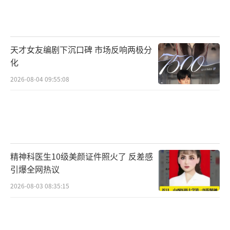
总是相信热闹能带来生意。李乃文站在中间，
穿了身米白色西装，头发看得出白了，但人不
塌。品牌那几个高层也都在，清一色深色西
天才女友编剧下沉口碑 市场反响两极分
装，没人笑。主持人说剪，其他人手里剪刀一
化
下就合上了。李乃文拿着那把剪刀，动作生硬
2026-08-04 09:55:08
得像个新手，他反复调整手势，刀刃就是不合
拢。台下已经有压不住的笑声飘上来，主办方
代表站在旁边，整张脸慢慢绷成石膏像。那场
面尴尬得能拧出水。
精神科医生10级美颜证件照火了 反差感
有时候工具本身没问题，是使用工具的人
引爆全网热议
还没找到开关。商业活动里的这类瞬间总让人
2026-08-03 08:35:15
想起老式打字机，卡键的那一刻整个节奏都垮
掉。镁光灯底下每个细微失误都会被放大成慢