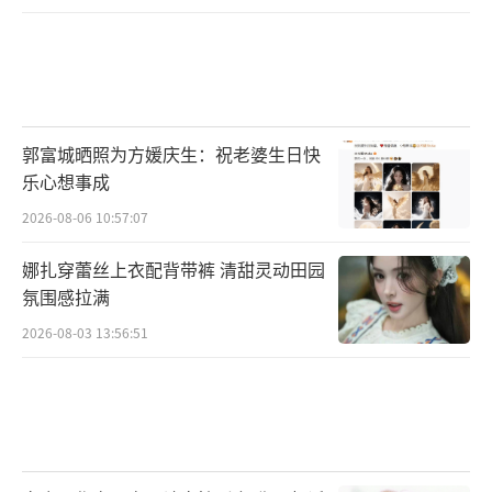
站在那里，满头大汗，比任何精心准备的台词
都有说服力。节目里的翻车现场，现在成了流
量发动机。观众早就看腻了完美剧本，某个演
员突然忘词，某个嘉宾意外说错话，这些漏洞
郭富城晒照为方媛庆生：祝老婆生日快
反而让人眼前一亮。它们打破了排练好的节
乐心想事成
奏，露出一点真实的缝隙。真人秀尤其依赖这
2026-08-06 10:57:07
种偶然性，设计好的冲突远不如一次真尴尬。
娜扎穿蕾丝上衣配背带裤 清甜灵动田园
剪辑师也学聪明了，他们不再拼命修剪这些段
氛围感拉满
落，反而给特写、慢放、加花字，把失误做成
2026-08-03 13:56:51
亮点。这算一种共谋，节目组和观众心照不
宣，一起消费这场精心策划的意外。真实感成
了稀缺资源，也不是所有失误都能被原谅。但
有些错误，恰好错得很有人性。它让一个明星
突然从云端踩回地面，身上那层釉质剥落了一