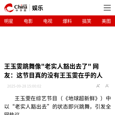
娱乐
明星
电影
电视
爆料
搞笑
美图
王玉雯跳舞像"老实人豁出去了" 网
友：这节目真的没有王玉雯在乎的人
2025-09-28 15:00:02
王玉雯在综艺节目（《地球超新鲜》）中
以“老实人豁出去”的状态即兴跳舞，引发全
网热议。