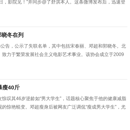
1日，影院见！”并同步@了舒淇本人。这条微博发布后，迅速登
郭晓冬在列
的公告，公示了失联名单，其中包括宋春丽、邓超和郭晓冬。北
致力于繁荣发展社会主义电影艺术事业。该协会成立于2009
瘦40斤
惊叹其46岁逆龄如“男大学生”，话题核心聚焦于他的健康减脂
的惊艳蜕变。邓超瘦身后被网友广泛调侃“瘦成男大学生”，尤