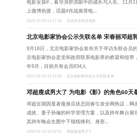
电影女孩#，看导演舒淇眼中的成长与人生。11月
上微博热搜，话题#肖战推荐电...
2025-10-28 14:17:42
肖战宣传舒淇电影
北京电影家协会公示失联名单 宋春丽邓超
9月18日，北京电影家协会发布关于寻访失联会员
京电影家协会是党和政府联系电影界的桥梁和纽带，
年9月，目前共有会员834人
2025-09-18 14:10:35
北京电影家协会公示失联名单
邓超瘦成男大了 为电影《影》的角色60天暴
邓超近期因显著瘦身且状态回春引发全网热议，网友
成效、妻子孙俪的科学管理方案，以及跨年舞台展现
其跨年晚会生图中下颌线锋利、身形...
2026-01-19 15:42:52
邓超瘦成男大了