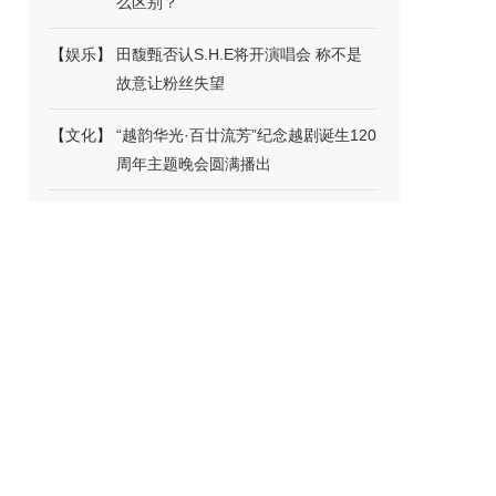
么区别？
【
娱乐
】
田馥甄否认S.H.E将开演唱会 称不是
故意让粉丝失望
【
文化
】
“越韵华光·百廿流芳”纪念越剧诞生120
周年主题晚会圆满播出