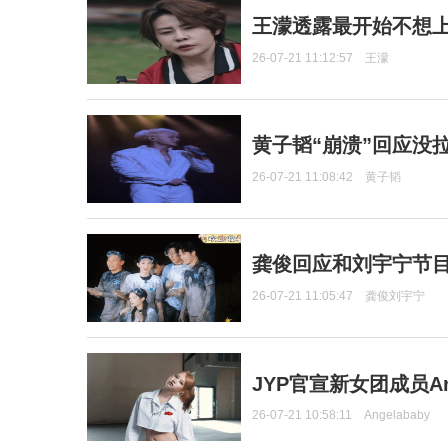
王濛透露最开始不想上
26-07-21 11:12:57
王濛
黄子韬“崩溃”回应没
26-07-21 11:08:42
黄子韬
龚俊回应和刘宇宁节
26-07-21 11:05:47
龚俊刘宇宁
JYP官宣新女团成员Ang
26-07-21 10:58:11
Angelababy