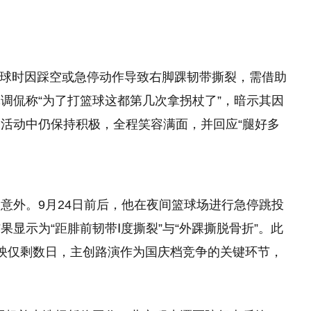
打篮球时因踩空或急停动作导致右脚踝韧带撕裂，需借助
调侃称“为了打篮球这都第几次拿拐杖了”，暗示其因
活动中仍保持积极，全程笑容满面，并回应“腿好多
意外。9月24日前后，他在夜间篮球场进行急停跳投
显示为“距腓前韧带Ⅰ度撕裂”与“外踝撕脱骨折”。此
映仅剩数日，主创路演作为国庆档竞争的关键环节，