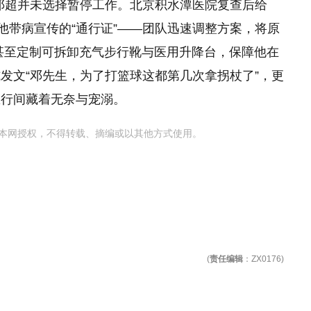
，邓超并未选择暂停工作。北京积水潭医院复查后给
他带病宣传的“通行证”——团队迅速调整方案，将原
，甚至定制可拆卸充气步行靴与医用升降台，保障他在
发文“邓先生，为了打篮球这都第几次拿拐杖了”，更
里行间藏着无奈与宠溺。
本网授权，不得转载、摘编或以其他方式使用。
(
责任编辑
：ZX0176)