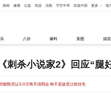
插画
健康
公益
优选
法制
守艺中华
应急中国
更多
地
乐
八卦
爆料
美图
搞笑
《刺杀小说家2》回应“腿
田馥甄否认S.H.E将开演唱会 称不是故意让粉丝失
望
田馥甄否认S.H.E将开演唱会 称不是故意让粉丝失
11:08
望
11:08