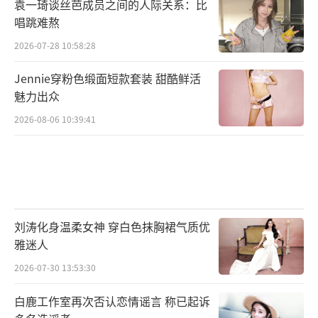
袁一琦谈丝芭成员之间的人际关系：比
唱跳难熬
2026-07-28 10:58:28
Jennie穿粉色缎面短款套装 甜酷鲜活
魅力出众
2026-08-06 10:39:41
刘涛化身温柔女神 穿白色抹胸裙气质优
雅迷人
2026-07-30 13:53:30
白鹿工作室再次否认恋情谣言 称已起诉