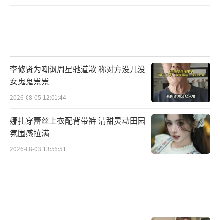
李修贤为嘲讽周星驰道歉 称对方没儿没
女鬼鬼祟祟
2026-08-05 12:01:44
娜扎穿蕾丝上衣配背带裤 清甜灵动田园
氛围感拉满
2026-08-03 13:56:51