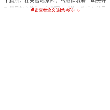
了尴尬。在天台喝茶时，马思纯喊着“明天开
始都是好心情”，他则回应“能不能现在就是
点击查看全文(剩余
48
%)
好心情”，给人一种当下就有保障的安全感。
面对各种突发状况，他总是能沉稳应对，不慌
不忙地解决问题，让同伴们感到安心。
张晚意早年演小角色多年却不急于求成，
而是脚踏实地地打磨自己的演技，最终凭借
《觉醒年代》中陈延年一角破圈。他对演艺事
业的这份笃定和坚持，展现出一种内在的力
量，让人觉得他是一个对自己人生有清晰规
划、能够稳步前行的人，这种特质也会给人带
来安全感。
李沁曾公开评价张晚意，称他做事周全、