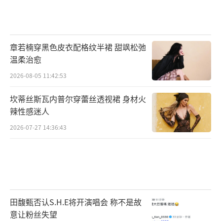
章若楠穿黑色皮衣配格纹半裙 甜飒松弛
温柔治愈
2026-08-05 11:42:53
坎蒂丝斯瓦内普尔穿蕾丝透视裙 身材火
辣性感迷人
2026-07-27 14:36:43
田馥甄否认S.H.E将开演唱会 称不是故
意让粉丝失望