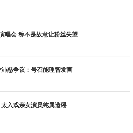
开演唱会 称不是故意让粉丝失望
曾沛慈争议：号召能理智发言
：太入戏亲女演员纯属造谣