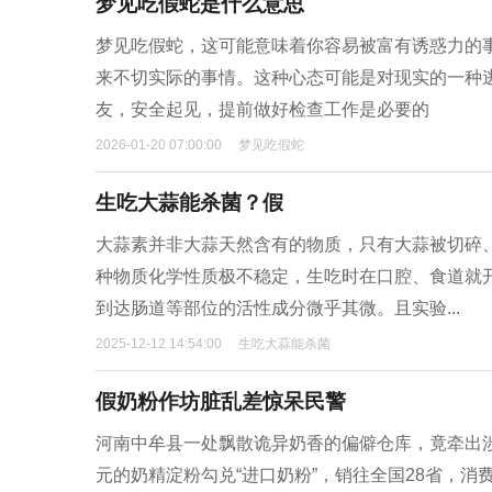
梦见吃假蛇是什么意思
梦见吃假蛇，这可能意味着你容易被富有诱惑力的
来不切实际的事情。这种心态可能是对现实的一种
友，安全起见，提前做好检查工作是必要的
2026-01-20 07:00:00
梦见吃假蛇
生吃大蒜能杀菌？假
大蒜素并非大蒜天然含有的物质，只有大蒜被切碎
种物质化学性质极不稳定，生吃时在口腔、食道就
到达肠道等部位的活性成分微乎其微。且实验...
2025-12-12 14:54:00
生吃大蒜能杀菌
假奶粉作坊脏乱差惊呆民警
河南中牟县一处飘散诡异奶香的偏僻仓库，竟牵出涉
元的奶精淀粉勾兑“进口奶粉”，销往全国28省，