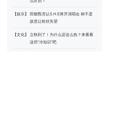
么区别？
【
娱乐
】
田馥甄否认S.H.E将开演唱会 称不是
故意让粉丝失望
【
文化
】
立秋到了！为什么还这么热？来看看
这些“冷知识”吧