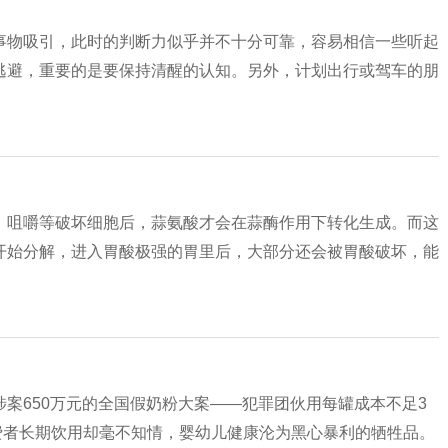
事物吸引，此时的判断力似乎并不十分可靠，容易相信一些听起
逃避，重要的是要保持清醒的认知。另外，计划出行或驾车的朋
、咀嚼等破坏细胞后，蒜氨酸才会在蒜酶作用下转化生成。而这
开始分解，进入胃酸极强的胃里后，大部分还会被胃酸破坏，能
案650万元的全国假奶粉大案——犯罪团伙用每罐成本不足3
消费者长期饮用却毫不知情，婴幼儿健康沦为黑心暴利的牺牲品。