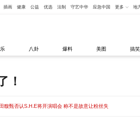
插画
健康
公益
优选
法制
守艺中华
应急中国
更多
地
乐
八卦
爆料
美图
搞笑
了！
田馥甄否认S.H.E将开演唱会 称不是故意让粉丝失
望
田馥甄否认S.H.E将开演唱会 称不是故意让粉丝失
11:08
望
11:08