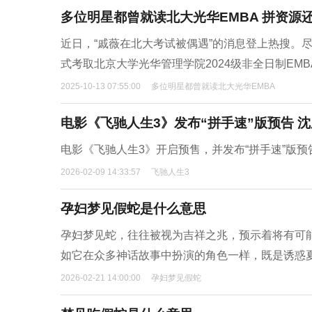
多位明星都曾就读北大光华EMBA 拼资源
近日，“戚薇在北大考试被偶遇”的消息登上热搜。
式考取北京大学光华管理学院2024级非全日制EMB
2025-10-13 07:55:00
多位明星都曾就读北大光华EMBA
电影《飞驰人生3》发布“拼手速”版预告 
电影《飞驰人生3》开启预售，并发布“拼手速”版预
2026-02-09 14:33:57
飞驰人生3
孕妇梦见假蛇是什么意思
孕妇梦见蛇，往往被视为吉祥之兆，预示着将有可
如它在众多神话故事中扮演的角色一样，既是诱惑
2026-02-21 14:00:00
孕妇梦见假蛇