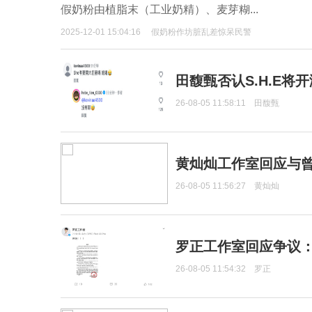
假奶粉由植脂末（工业奶精）、麦芽糊...
2025-12-01 15:04:16
假奶粉作坊脏乱差惊呆民警
田馥甄否认S.H.E将
26-08-05 11:58:11
田馥甄
黄灿灿工作室回应与
26-08-05 11:56:27
黄灿灿
罗正工作室回应争议
26-08-05 11:54:32
罗正