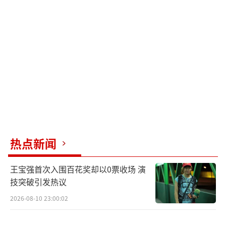
理。但在娱乐圈，很多时候，你是否正确取决
于你的名气。孟子义和古力娜扎一样，外貌艳
丽但不够亲切，初见时容易给人留下不好的印
象。不过，她们直爽的性格弥补了这一点。随
着她们的努力和频繁出镜，许多人开始喜欢她
们大大咧咧的性格，这种外貌与性格的反差反
而成为圈粉的关键。拥有一张看起来“不好
惹”的脸，在娱乐圈也不全是坏事。
（责任编辑：0
热点新闻
882）
王宝强首次入围百花奖却以0票收场 演
技突破引发热议
2026-08-10 23:00:02