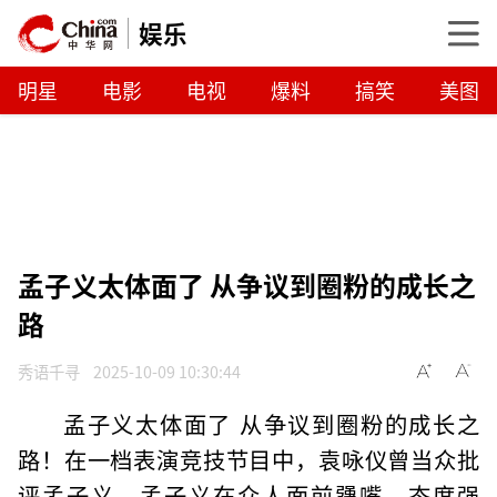
娱乐
明星
电影
电视
爆料
搞笑
美图
孟子义太体面了 从争议到圈粉的成长之
路
秀语千寻
2025-10-09 10:30:44
孟子义太体面了 从争议到圈粉的成长之
路！在一档表演竞技节目中，袁咏仪曾当众批
评孟子义。孟子义在众人面前犟嘴，态度强