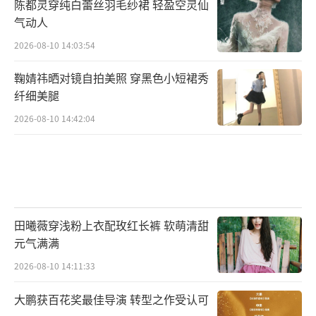
陈都灵穿纯白蕾丝羽毛纱裙 轻盈空灵仙
气动人
2026-08-10 14:03:54
鞠婧祎晒对镜自拍美照 穿黑色小短裙秀
纤细美腿
2026-08-10 14:42:04
田曦薇穿浅粉上衣配玫红长裤 软萌清甜
元气满满
2026-08-10 14:11:33
大鹏获百花奖最佳导演 转型之作受认可