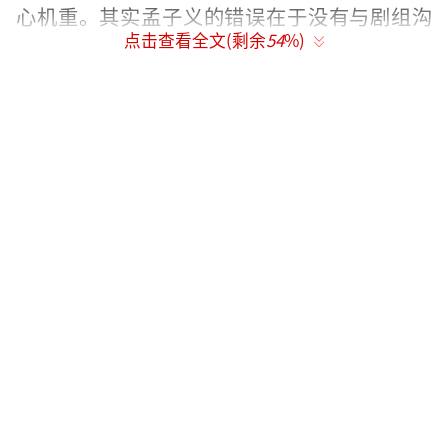
心机重。其实孟子义的错误在于没有与剧组沟
点击查看全文(剩余
54
%)
通就自行改变了形象，显得偶像包袱过重。
然而，随着孟子义主演的《九重紫》走
红，观众开始发现她的可爱之处。她性格直
接、幽默风趣，嘴巴比脑子快。回看之前的片
段，人们逐渐理解她可能并非故意顶撞前辈，
只是性格直率。再次观看那段争吵时，很多人
被逗笑了。
一次节目中，孟子义提到经纪人曾说她输
在长相上，因为长得“婊里婊气”，但实际上
接触后会发现她很讨人喜欢。这种坦诚让她赢
得了一些好感。起初有人认为她是绿茶，后来
发现她还不错。在那次争论中，袁咏仪显然有