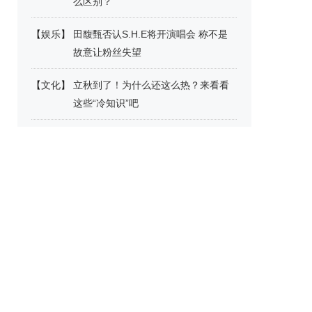
么区别？
【
娱乐
】
田馥甄否认S.H.E将开演唱会 称不是
故意让粉丝失望
【
文化
】
立秋到了！为什么还这么热？来看看
这些“冷知识”吧