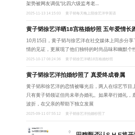
架势被网友调侃“比四六级监考老...
2025-11-13 14:15:03
黄子韬每天晚上陪徐艺洋学英语
黄子韬徐艺洋晒18宫格婚纱照 五年爱情长
10月15日，黄子韬与徐艺洋在社交媒体上同步分
情的见证，更展现了他们独特的时尚品味和幽默个性
2025-10-17 08:24:36
黄子韬徐艺洋晒18宫格婚纱照
黄子韬徐艺洋拍婚纱照了 真爱终成眷属
黄子韬和徐艺洋的恋情被曝光后，两人在综艺节目
只有黄子韬领证但尚未举办婚礼。如果举行婚礼，
波折，在父亲的帮助下独立发展
2025-09-11 07:55:12
黄子韬徐艺洋拍婚纱照了
田馥甄否认S.H.E将