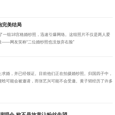
跑完美结局
享了一组18宫格婚纱照，迅速引爆网络。这组照片不仅是两人爱
——网友笑称“二位婚纱照也没放弃右脸”
上求婚，并已经领证。目前他们正在拍摄婚纱照。归国四子中，
鹿晗可能会被邀请，而张艺兴可能不会受邀。黄子韬经历了许多
开演唱会 称不是故意让粉丝失望