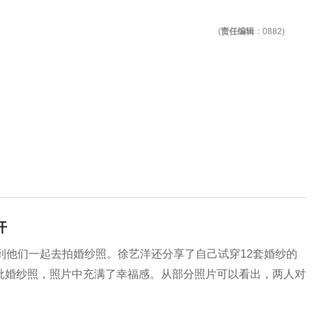
(
责任编辑
：0882)
开
到他们一起去拍婚纱照。徐艺洋还分享了自己试穿12套婚纱的
一大批婚纱照，照片中充满了幸福感。从部分照片可以看出，两人对