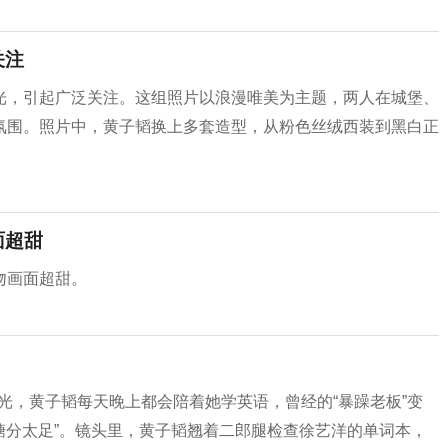
关注
光，引起广泛关注。这组照片以浪漫唯美为主题，两人在城堡、
氛围。照片中，黄子韬换上多套造型，从粉色丝绒西装到黑白正
面超甜
吻画面超甜。
曝光，黄子韬每天晚上都会陪着她学英语，曾经的“暴躁老板”变
的糖分太足”。镜头里，黄子韬翘着二郎腿检查徐艺洋的单词本，