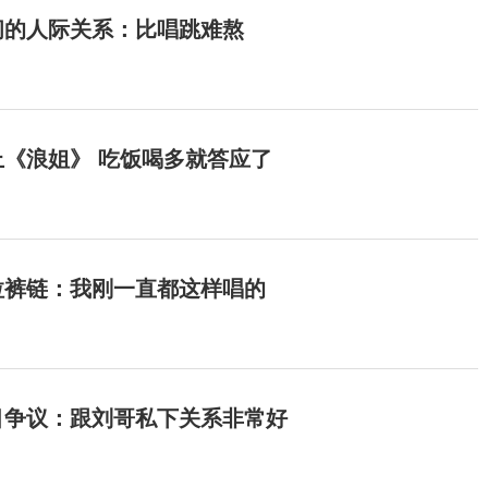
间的人际关系：比唱跳难熬
《浪姐》 吃饭喝多就答应了
拉裤链：我刚一直都这样唱的
目争议：跟刘哥私下关系非常好