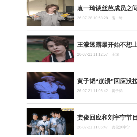
袁一琦谈丝芭成员之
26-07-28 10:58:28
袁一琦
王濛透露最开始不想上
26-07-21 11:12:57
王濛
黄子韬“崩溃”回应没
26-07-21 11:08:42
黄子韬
龚俊回应和刘宇宁节
26-07-21 11:05:47
龚俊刘宇宁