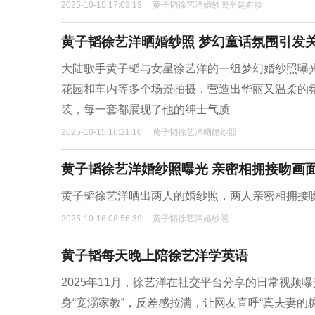
2025-10-15 17:03:13
黄子韬徐艺洋婚纱照全是右脸
黄子韬徐艺洋晒婚纱照 梦幻童话氛围引发
大陆歌手黄子韬与女星徐艺洋的一组梦幻婚纱照曝
花园和车内等多个场景拍摄，营造出华丽又温柔的
装，每一套都展现了他的绅士气质
2025-10-15 16:21:10
黄子韬徐艺洋晒婚纱照
黄子韬徐艺洋婚纱照曝光 亲密相拥接吻画
黄子韬徐艺洋晒出两人的婚纱照，两人亲密相拥接
2025-10-16 08:56:39
黄子韬徐艺洋婚纱照
黄子韬每天晚上陪徐艺洋学英语
2025年11月，徐艺洋在社交平台分享的日常视频
身“宠溺家教”，反差感拉满，让网友直呼“真夫妻