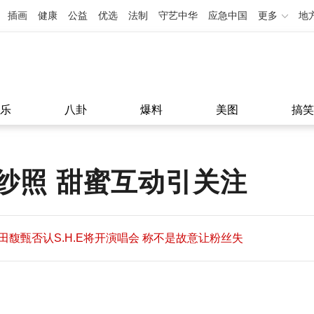
插画
健康
公益
优选
法制
守艺中华
应急中国
更多
地
乐
八卦
爆料
美图
搞笑
纱照 甜蜜互动引关注
田馥甄否认S.H.E将开演唱会 称不是故意让粉丝失
望
田馥甄否认S.H.E将开演唱会 称不是故意让粉丝失
11:08
望
11:08