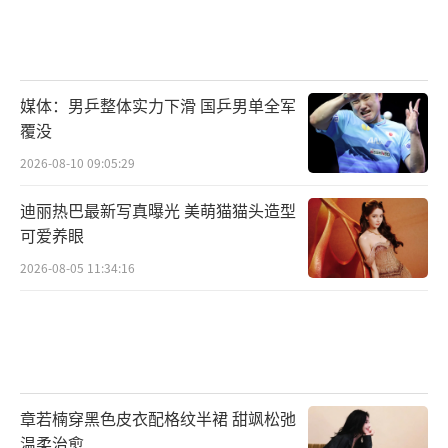
媒体：男乒整体实力下滑 国乒男单全军
覆没
2026-08-10 09:05:29
迪丽热巴最新写真曝光 美萌猫猫头造型
可爱养眼
2026-08-05 11:34:16
章若楠穿黑色皮衣配格纹半裙 甜飒松弛
温柔治愈