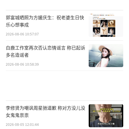
郭富城晒照为方媛庆生：祝老婆生日快
乐心想事成
2026-08-06 10:57:07
白鹿工作室再次否认恋情谣言 称已起诉
多名造谣者
2026-08-06 10:58:39
李修贤为嘲讽周星驰道歉 称对方没儿没
女鬼鬼祟祟
2026-08-05 12:01:44