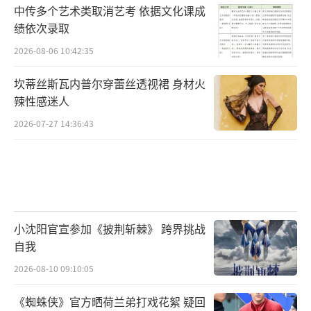
中传多个艺术类取消艺考 依据文化课成
绩依次录取
2026-08-06 10:42:35
坎蒂丝斯瓦内普尔穿蕾丝透视裙 身材火
辣性感迷人
2026-07-27 14:36:43
小沈阳官宣参加《披荆斩棘》 跨界挑战
自我
2026-08-10 09:10:05
《蜘蛛侠》官方晒荷兰弟打戏花絮 疑回