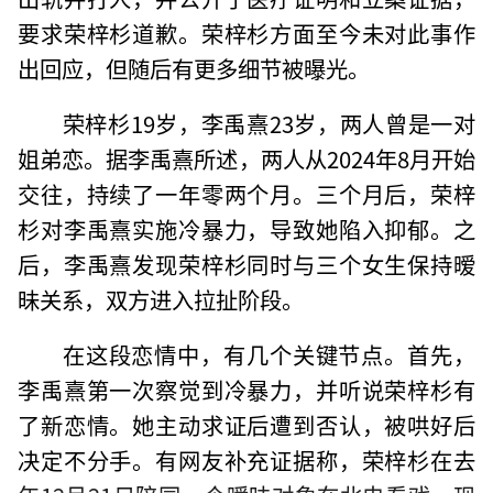
要求荣梓杉道歉。荣梓杉方面至今未对此事作
出回应，但随后有更多细节被曝光。
荣梓杉19岁，李禹熹23岁，两人曾是一对
姐弟恋。据李禹熹所述，两人从2024年8月开始
交往，持续了一年零两个月。三个月后，荣梓
杉对李禹熹实施冷暴力，导致她陷入抑郁。之
后，李禹熹发现荣梓杉同时与三个女生保持暧
昧关系，双方进入拉扯阶段。
在这段恋情中，有几个关键节点。首先，
李禹熹第一次察觉到冷暴力，并听说荣梓杉有
了新恋情。她主动求证后遭到否认，被哄好后
决定不分手。有网友补充证据称，荣梓杉在去