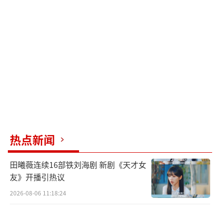
行，他又采用柔化策略哄骗李禹熹原谅。李禹
熹看他低声下气认怂后决定和好，但接下来的
半年里，荣梓杉以各种借口推托见面。一见
面，荣梓杉又承认出轨了一个上戏女生，试图
拿童星身份挡枪，最终矛盾爆发。
两人约见面沟通时，荣梓杉殴打了李禹
熹，导致她头部和肩部受伤。荣梓杉见女方报
警立案后又秒怂，卖惨求和无果后试图将事件
模糊成互殴，搅浑水。
热点新闻
此事曝光后，荣梓杉的过往言行也被翻
田曦薇连续16部铁刘海剧 新剧《天才女
出，特别是他在《花少》中的表现，网友纷纷
友》开播引热议
吐槽他终于翻车了。许多人难以理解一个19岁
2026-08-06 11:18:24
的大学生为何会有如此糟糕的感情观，尤其是