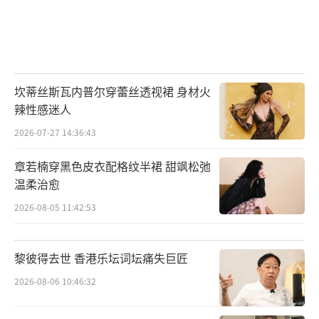
坎蒂丝斯瓦内普尔穿蕾丝透视裙 身材火
辣性感迷人
2026-07-27 14:36:43
章若楠穿黑色皮衣配格纹半裙 甜飒松弛
温柔治愈
2026-08-05 11:42:53
黎彼得去世 香港乐坛词坛痛失巨匠
2026-08-06 10:46:32