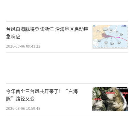
作为一个童星出身的人，更应该珍惜自己的职
业生涯。
荣梓杉曾透露自己有内耗性格，旁人无法
台风白海豚将登陆浙江 沿海地区启动应
理解他的小世界。娱乐圈男明星因感情生活翻
急响应
车的例子很多，荣梓杉不仅没有以此为戒，反
2026-08-06 09:43:22
而小小年纪就道德败坏，甚至涉嫌违法，可见
其心智存在问题。除了个人原因外，经纪人的
纵容包庇也难辞其咎，希望当事人尽快回应。
今年首个三台风共舞来了！“白海
（责任编辑：0882）
豚”路径又变
2026-08-06 10:59:48