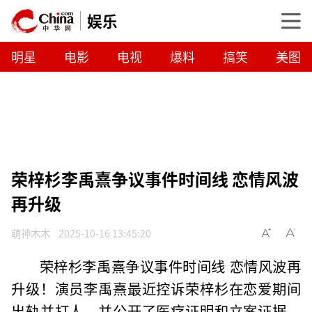
娱乐
明星
电影
电视
爆料
搞笑
美图
荣梓杉李禹熹争议事件时间线 恋情风波
再升级
萌神木木
2025-10-16 13:45:20
荣梓杉李禹熹争议事件时间线 恋情风波再
升级！演员李禹熹最近控诉荣梓杉在恋爱期间
出轨并打人，并公开了医疗证明和立案证据，