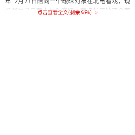
年12月21日陪同一个暧昧对象在北电看戏，现
场照片显示两人关系密切，荣梓杉还做了全套
点击查看全文(剩余
66
%)
妆发，显得非常警惕。
接着，李禹熹调查核实发现荣梓杉确实与
至少三个女生存有暧昧关系，包括发现他脖子
上有草莓印等证据。荣梓杉单方面删除了她的
联系方式，李禹熹忍无可忍提出分手。一个月
后，她反悔并主动提复合，荣梓杉承认在恋爱
期间还有其他两个女朋友，并向她道歉认错求
和。
然而，荣梓杉在承认出轨一周后又反悔，
跑到李禹熹家闹事，自导自演录音“没谈恋
爱”，并用经纪公司威胁她及亲属。见硬的不