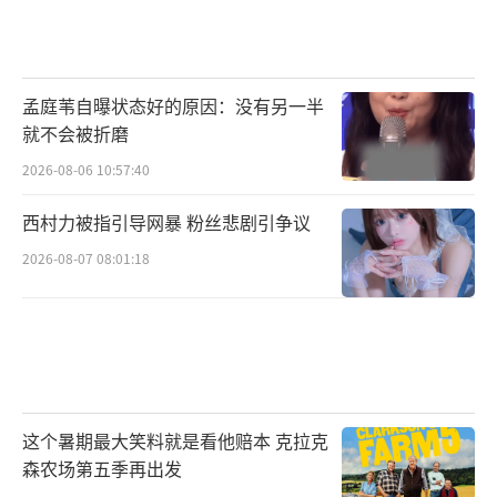
事业双双遇挫；吴某某则输在“底线与敬
畏”，最终自毁前程。其实“赢”的定义从来
没有标准答案，有人觉得家庭圆满是赢，有人
孟庭苇自曝状态好的原因：没有另一半
就不会被折磨
认为事业成功才是赢。但这场对比里藏着最朴
素的道理：娱乐圈从不是“流量说了算”，真
2026-08-06 10:57:40
诚能抵岁月漫长，专注能成事业根基，而底线
西村力被指引导网暴 粉丝悲剧引争议
永远是不可触碰的红线。如今黄子韬的婚礼进
2026-08-07 08:01:18
入倒计时，比起八卦，我们更该记住的是：无
论是站在聚光灯下的偶像，还是过着平凡生活
的普通人，把人生过好的关键，从来都不是站
多高，而是走多稳。
这个暑期最大笑料就是看他赔本 克拉克
（责任编辑：0882）
森农场第五季再出发