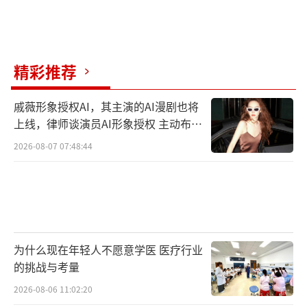
月红崭露头角。2023年又靠《孤注一掷》
中“潘生”的挣扎演技提名百花奖最佳男配，
彻底摆脱了“偶像演技差”的标签。音乐领
精彩推荐
域，他也没落下，原创专辑《莲》打破海外多
个榜单纪录，担任《青春有你》导师时的“严
戚薇形象授权AI，其主演的AI漫剧也将
上线，律师谈演员AI形象授权 主动布局
格教学”还圈了一波“事业粉”。商业合作方
数字资产
面，张艺兴保持清醒和冷静，2021年“新疆棉
2026-08-07 07:48:44
风波”中，第一时间解约匡威、CK等品牌，收
获公众好感。这种“绯闻留白换事业满格”的
选择，或许正是他在娱乐圈站稳脚跟的生存智
慧。
为什么现在年轻人不愿意学医 医疗行业
的挑战与考量
吴某某从顶流到阶下囚，成为底线崩塌的
警示标本。2021年7月，都美竹等人的指控撕开
2026-08-06 11:02:20