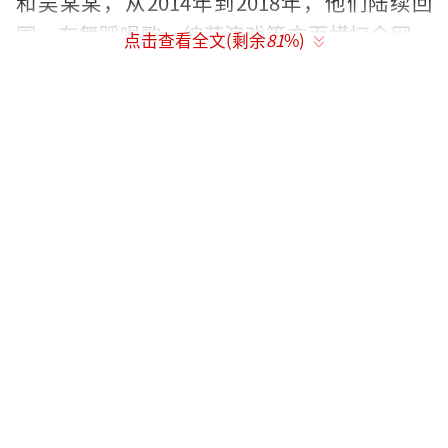
和吴某某，从2014年到2018年，他们陆续回
国，在舞蹈唱歌、综艺演戏等方面横扫全网，
点击查看全文(剩余
81
%)
几乎是内娱无人能取代的大流量。然而十年过
去，他们的生活轨迹各不相同。
黄子韬的爱情事业双丰收，活成最舒展的
模样。2024年12月，他突然晒出结婚证，配
文“目标已达成”，卡点19:19的细节藏着“要
久要久”的心意，官宣视频点赞直接破600万。
这场感情早有伏笔，2014年两人在练习室初
遇，2020年黄父离世时，徐艺洋停掉工作全程
陪伴，让黄子韬后来在直播里坦言“那一刻确
定她是家人”。事业上，他早已跳出“偶
像”框架，自己创办的龙韬娱乐签下徐艺洋等
艺人，投资的影视项目接连盈利；常驻《这！