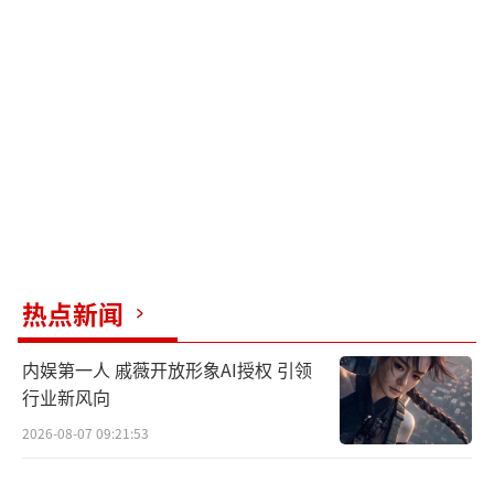
就是街舞》等顶流综艺，凭着“有话直说”的
真实性格圈粉无数。这场婚礼也透着他的“反
套路”，取消伴郎伴娘环节、对戒销售抽成捐
癌症研究实验室，还准备通过直播抽奖送粉丝
高端定制伴手礼，唯独强调“仅限亲友，无粉
丝席位”，既保留私密感又不失温度。
鹿晗从“巅峰官宣”到“低调隐退”，爱
情长跑终成遗憾。2017年，他在顶流期突然官
热点新闻
宣与关晓彤恋情，一句“大家好，给大家介绍
一下，这是我女朋友”直接让微博服务器瘫
内娱第一人 戚薇开放形象AI授权 引领
痪。当时全网唱衰这段“流量与小花”的感
行业新风向
情，但他们坚持了八年，甚至被拍到共同装修
2026-08-07 09:21:53
婚房。可惜这份坚持没能走到最后。2024年