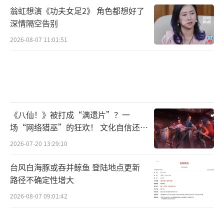
了他“顶流光环”下的阴暗面：以“选演
翁虹想演《功夫女足2》 角色都想好了
员”“做音乐”为借口欺骗女性，甚至涉及未
深情隔空告别
成年人。警方介入调查、正式逮捕，只用了短
2026-08-07 11:01:51
短20天。这场风波不仅让他彻底凉凉，还牵连
了半个娱乐圈。曾经的他有多风光？归国后首
张专辑销量破千万，主演的《西游伏妖篇》票
房达16亿，代言从奢侈品到日常用品全覆盖。
《八仙！》被打成“满遗片”？一
可他把名气当成“特权”，最终触碰法律底
场“网络猎巫”的狂欢！ 文化自信还是
线。
焦虑？
2026-07-20 13:29:10
十年过去，归国四子的人生给出了四种截
台风白海豚或吞并鲸鱼 登陆地点更新
然不同的答案。黄子韬赢在“真诚与平衡”，
路径不确定性增大
把爱情和事业经营得相得益彰。张艺兴赢
2026-08-07 09:01:42
在“专注与清醒”，用实力在竞争激烈的娱乐
圈站稳脚跟。鹿晗憾在“取舍与时机”，爱情