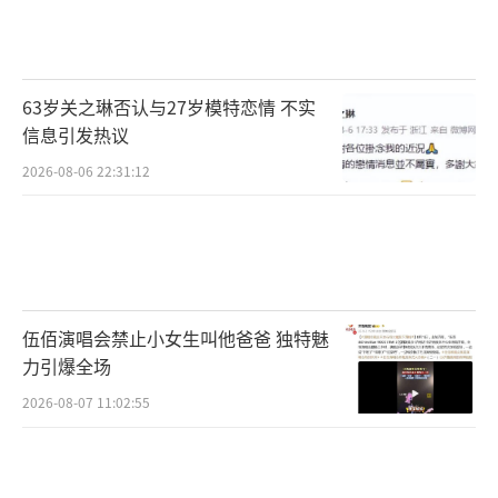
底，有媒体拍到两人分别搬离同居公寓，关晓
彤生日当天鹿晗未现身，双方工作室沉默的态
度间接印证了分手传闻。事业上，鹿晗早已褪
63岁关之琳否认与27岁模特恋情 不实
去顶流光环，近年除了《哈哈哈哈哈》综艺保
信息引发热议
持曝光，鲜有爆款作品，影视资源也从男主沦
2026-08-06 22:31:12
为配角，去年参演的网剧播出后甚至没激起多
少水花。如今的他更像娱乐圈的“边缘人”。
张艺兴绯闻留白，是“事业狂”。在另外
三人被情感话题包围时，他始终保持着“零绯
伍佰演唱会禁止小女生叫他爸爸 独特魅
闻”纪录。从2015年SM公司为他破例成立中国
力引爆全场
工作室，到2024年合约到期宣布不续约，他的
2026-08-07 11:02:55
每一步都精准踩在“事业线”上。张艺兴早年
靠《极限挑战》里“小绵羊”的形象攒下国民
度，后来果断转型演员，凭《老九门》里的二