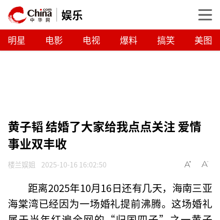
娱乐
明星
电影
电视
爆料
搞笑
美图
黄子韬 结婚了大家给我点点关注 爱情
事业双丰收
楼兰娱姐
2025-10-16 16:02:50
距离2025年10月16日还有几天，海南三亚
海棠湾已经因为一场婚礼提前沸腾。这场婚礼
属于当年红遍全网的“归国四子”之一黄子