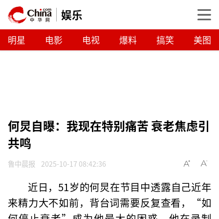
娱乐
明星
电影
电视
爆料
搞笑
美图
何炅自曝：我现在特别痛苦 衰老焦虑引
共鸣
鲁中晨报
2025-10-17 08:42:36
近日，51岁的何炅在节目中透露自己近年
来精力大不如前，背台词需要反复查看，“如
何停止衰老”成为他最大的困惑。他在录制