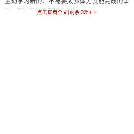
主动学习新的、不需要太多体力就能完成的事
物，有助于保持年轻的心态。
点击查看全文(剩余
50
%)
注意膳食平衡也是关键，建议饮食结构多
样，以谷类为主，多吃蔬菜水果、奶类和大
豆，适量摄入鱼、禽、蛋和瘦肉，同时减少盐
分和油脂的摄入。生活方式上，应注意劳逸结
合，及时舒缓压力，戒烟限酒，并保证充足的
睡眠，保持健康的体重。
坚持适量运动同样重要，随着年龄增长，
肌肉量会逐渐减少，因此预防跌倒和摔伤、改
善平衡能力显得尤为关键。可以选择强度不太
大的全身性体育活动，如散步、快走或太极拳
等。