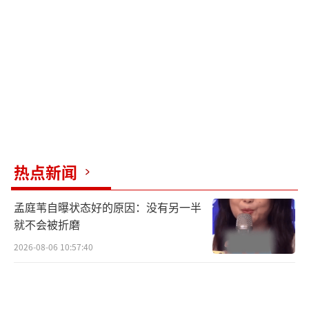
巧，还有土地承载的生存智慧与精神力量。
从少年们的全员归队到杨幂的惊喜加盟，
《你好种地少年3》延续了“十个勤天”的团魂
与成长叙事，通过跨界联动让更多人看见土地
的价值与农耕的意义。当沾满泥浆的双手与荧
幕里的农作身影相遇，这场关于土地、劳动与
成长的故事将在青海的盐粒与东北的雪地里生
热点新闻
长出更多感动与力量。
孟庭苇自曝状态好的原因：没有另一半
（责任编辑：0882）
就不会被折磨
2026-08-06 10:57:40