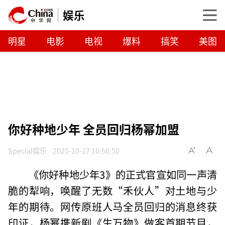
娱乐
明星
电影
电视
爆料
搞笑
美图
你好种地少年 全员回归杨幂加盟
Special娱乐
2025-10-17 10:56:50
《你好种地少年3》的正式官宣如同一声清
脆的犁响，唤醒了无数“禾伙人”对土地与少
年的期待。网传原班人马全员回归的消息终获
印证，杨幂携新剧《生万物》做客首期节目，