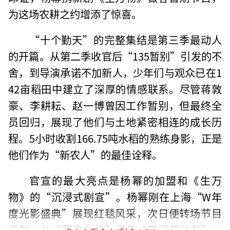
为这场农耕之约增添了惊喜。
“十个勤天”的完整集结是第三季最动人
的开篇。从第二季收官后“135暂别”引发的不
舍，到导演承诺不加新人，少年们与观众已在1
42亩稻田中建立了深厚的情感联系。尽管蒋敦
豪、李耕耘、赵一博曾因工作暂别，但最终全
员回归，展现了他们与土地紧密相连的成长历
程。5小时收割166.75吨水稻的熟练身影，正是
他们作为“新农人”的最佳诠释。
官宣的最大亮点是杨幂的加盟和《生万
物》的“沉浸式剧宣”。杨幂刚在上海“W年
度光影盛典”展现红毯风采，次日便转场节目
录制，从“都市女神”变身“田间劳动者”，