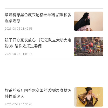
章若楠穿黑色皮衣配格纹半裙 甜飒松弛
温柔治愈
2026-08-05 11:42:53
孩子开心家长放心 《汪汪队立大功大电
影3》陪你欢乐过暑假
2026-08-06 11:03:18
坎蒂丝斯瓦内普尔穿蕾丝透视裙 身材火
辣性感迷人
2026-07-27 14:36:43