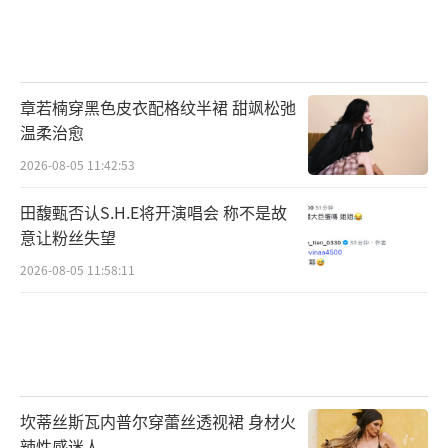
章若楠穿黑色皮衣配格纹半裙 甜飒松弛
温柔治愈
2026-08-05 11:42:53
田馥甄否认S.H.E将开演唱会 称不是故
意让粉丝失望
2026-08-05 11:58:11
坎蒂丝斯瓦内普尔穿蕾丝透视裙 身材火
辣性感迷人