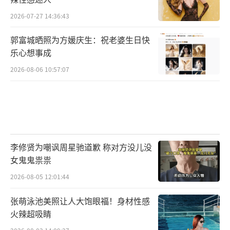
2026-07-27 14:36:43
郭富城晒照为方媛庆生：祝老婆生日快
乐心想事成
2026-08-06 10:57:07
李修贤为嘲讽周星驰道歉 称对方没儿没
女鬼鬼祟祟
2026-08-05 12:01:44
张萌泳池美照让人大饱眼福！身材性感
火辣超吸睛