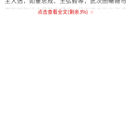
主人选，如董思成、王弘毅等，此次田曦薇与
李昀锐的组合属首次曝光，目前官方尚未正式
点击查看全文(剩余
5
%)
官宣阵容。
（责任编辑：zx0176）