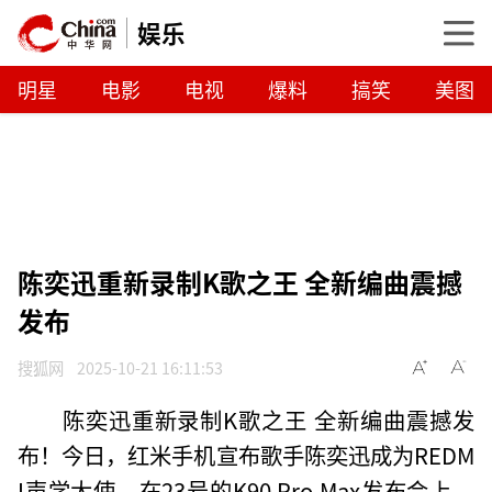
娱乐
明星
电影
电视
爆料
搞笑
美图
陈奕迅重新录制K歌之王 全新编曲震撼
发布
搜狐网
2025-10-21 16:11:53
陈奕迅重新录制K歌之王 全新编曲震撼发
布！今日，红米手机宣布歌手陈奕迅成为REDM
I声学大使。在23号的K90 Pro Max发布会上，