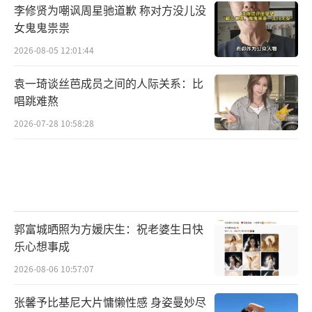
李修贤为嘲讽周星驰道歉 称对方没儿没
女鬼鬼祟祟
2026-08-05 12:01:44
袁一琦谈丝芭成员之间的人际关系：比
唱跳难熬
2026-07-28 10:58:28
郭富城晒照为方媛庆生：祝老婆生日快
乐心想事成
2026-08-06 10:57:07
张馨予比基尼大片慵懒性感 身姿曼妙尽