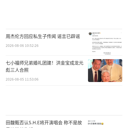
周杰伦方回应私生子传闻 谣言已辟谣
2026-08-06 10:52:26
七小福师兄弟婚礼团建！洪金宝成龙元
彪三人合照
2026-08-05 11:53:06
田馥甄否认S.H.E将开演唱会 称不是故