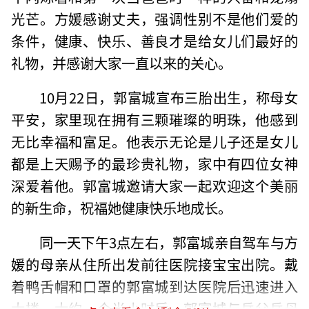
光芒。方媛感谢丈夫，强调性别不是他们爱的
条件，健康、快乐、善良才是给女儿们最好的
礼物，并感谢大家一直以来的关心。
10月22日，郭富城宣布三胎出生，称母女
平安，家里现在拥有三颗璀璨的明珠，他感到
无比幸福和富足。他表示无论是儿子还是女儿
都是上天赐予的最珍贵礼物，家中有四位女神
深爱着他。郭富城邀请大家一起欢迎这个美丽
的新生命，祝福她健康快乐地成长。
同一天下午3点左右，郭富城亲自驾车与方
媛的母亲从住所出发前往医院接宝宝出院。戴
着鸭舌帽和口罩的郭富城到达医院后迅速进入
大楼。大约一个半小时后，郭富城与岳父岳母