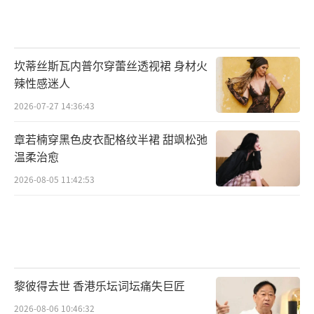
坎蒂丝斯瓦内普尔穿蕾丝透视裙 身材火
辣性感迷人
2026-07-27 14:36:43
章若楠穿黑色皮衣配格纹半裙 甜飒松弛
温柔治愈
2026-08-05 11:42:53
黎彼得去世 香港乐坛词坛痛失巨匠
2026-08-06 10:46:32