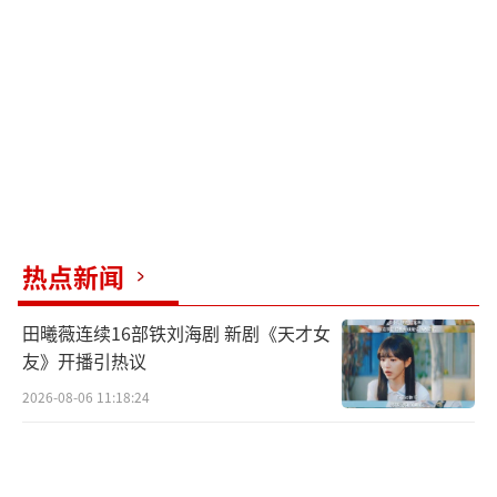
些争议。10月5日，郭富城在成都演唱会上回应
这些争议，表示自己并没有刻意想要生个男
孩，无论三胎是男孩还是女孩，他都会非常开
心。9月，郭富城在接受采访时透露将休假一个
月陪伴即将生产的妻子方媛，要做一个好父亲
和好丈夫。
（责任编辑：0882）
热点新闻
田曦薇连续16部铁刘海剧 新剧《天才女
友》开播引热议
2026-08-06 11:18:24