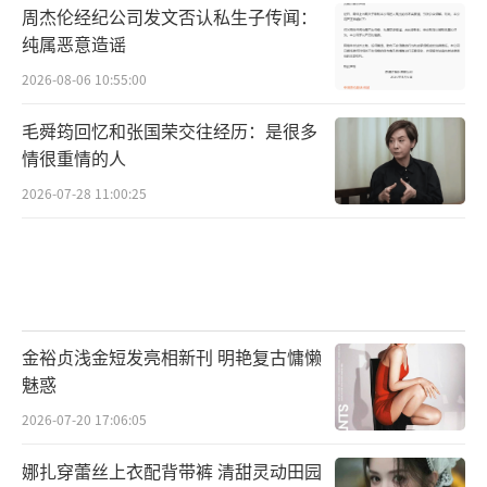
周杰伦经纪公司发文否认私生子传闻：
纯属恶意造谣
2026-08-06 10:55:00
毛舜筠回忆和张国荣交往经历：是很多
情很重情的人
2026-07-28 11:00:25
金裕贞浅金短发亮相新刊 明艳复古慵懒
魅惑
2026-07-20 17:06:05
娜扎穿蕾丝上衣配背带裤 清甜灵动田园