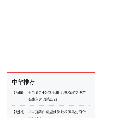
中华推荐
【
新闻
】
王艺迪2-4张本美和 无缘横滨赛决赛
激战六局遗憾落败
【
趣图
】
Lisa新舞台造型被质疑和疯马秀有什