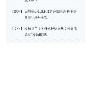
么区别？
【
娱乐
】
田馥甄否认S.H.E将开演唱会 称不是
故意让粉丝失望
【
文化
】
立秋到了！为什么还这么热？来看看
这些“冷知识”吧