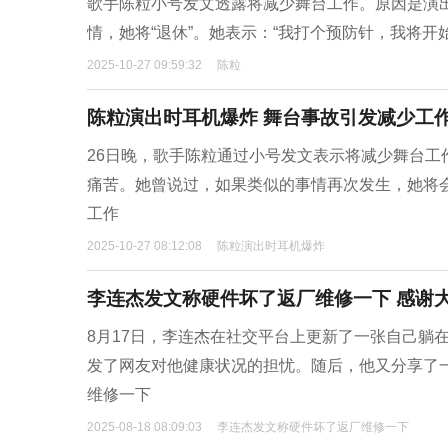
歌手陈粒小号发文透露将减少舞台工作。原因是演
情，她将“退休”。她表示：“我打个预防针，我将开
2025-10-27 09:59:32
陈粒
陈粒演出时耳机爆炸 舞台事故引发减少工
26日晚，歌手陈粒通过小号发文表示将减少舞台
痛苦。她曾说过，如果类似的事情再次发生，她将会
工作
2025-10-27 08:12:08
陈粒演出时耳机爆炸
李连杰发文称硬件坏了返厂维修一下 感谢
8月17日，李连杰在社交平台上更新了一张自己躺
发了网友对他健康状况的担忧。随后，他又分享了
维修一下
2025-08-18 08:09:03
李连杰发文称硬件坏了返厂维修一下