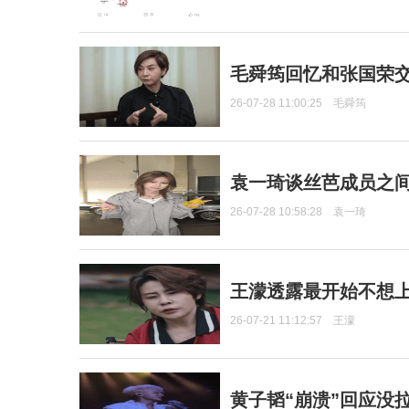
毛舜筠回忆和张国荣
26-07-28 11:00:25
毛舜筠
袁一琦谈丝芭成员之
26-07-28 10:58:28
袁一琦
王濛透露最开始不想上
26-07-21 11:12:57
王濛
黄子韬“崩溃”回应没