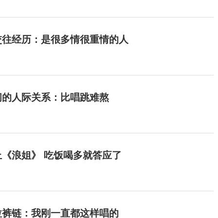
交往经历：是很多情很重情的人
间的人际关系：比唱跳难熬
《浪姐》 吃饭喝多就答应了
拉裤链：我刚一直都这样唱的