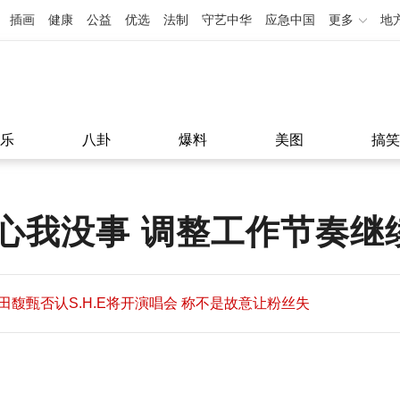
插画
健康
公益
优选
法制
守艺中华
应急中国
更多
地
乐
八卦
爆料
美图
搞笑
心我没事 调整工作节奏继
田馥甄否认S.H.E将开演唱会 称不是故意让粉丝失
望
田馥甄否认S.H.E将开演唱会 称不是故意让粉丝失
11:08
望
11:08