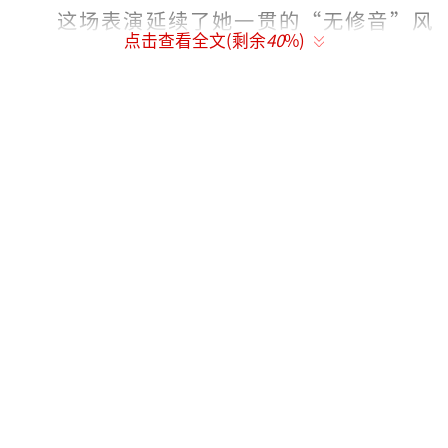
这场表演延续了她一贯的“无修音”风
点击查看全文(剩余
40
%)
格。从韩国出道舞台的《Freeze!》到此次十周
年演出，她始终拒绝“半开麦”的稳妥选择，
坦然展现真实的演唱状态。
这种勇气让弹幕从最初的观望转为满屏赞
叹，“瑕疵比完美更动人”成为网友共识。家
人的默默注视更为这份自信提供了最坚实的支
撑。
从童年综艺里的腼腆孩童到如今独当一面
的歌手，沈佳润用十年时间撕掉了标签。这场
全开麦舞台不仅是一次表演，更是对“真
实”的坚守——正如她歌声里的活力，自信来自
敢于展现自我的坦荡。
（责任编辑：0882）