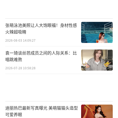
张萌泳池美照让人大饱眼福！身材性感
火辣超吸睛
2026-08-03 14:09:27
袁一琦谈丝芭成员之间的人际关系：比
唱跳难熬
2026-07-28 10:58:28
迪丽热巴最新写真曝光 美萌猫猫头造型
可爱养眼