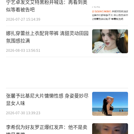
宁艺卓发文艾特黑粉并喊话：再看到类
似等着被告吧
2026-07-27 15:14:39
娜扎穿蕾丝上衣配背带裤 清甜灵动田园
氛围感拉满
2026-08-03 13:56:51
张馨予比基尼大片慵懒性感 身姿曼妙尽
显女人味
2026-07-30 13:39:23
李希侃为好友罗正爆红发声：他不是卖