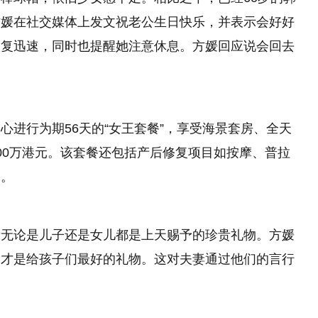
方媛在社交媒体上发文祝老公生日快乐，并表示会好好
恢复迅速，同时也提醒她注意休息。方媛回应说会回去
心进行为期56天的“女王套餐”，享受海景套房、全天
00万港元。该套餐还包括产后修复项目如按摩、普拉
复。
示无论是儿子还是女儿都是上天赐予的珍贵礼物。方媛
良才是给孩子们最好的礼物。这对夫妻通过他们的言行