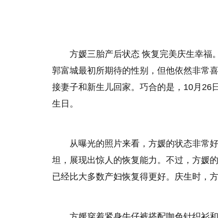
方媛三胎产后状态 恢复完美庆生幸福
郭富城最初所期待的性别，但他依然非常
接妻子和新生儿回家。巧合的是，10月2
生日。
从曝光的照片来看，方媛的状态非常
坦，展现出惊人的恢复能力。不过，方媛
已经比大多数产妇恢复得更好。庆生时，
方媛穿着紧身牛仔裤搭配咖色针织衫和