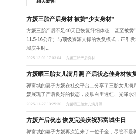
相关新闻
方媛三胎产后身材 被赞"少女身材"
方媛三胎产后不足40天已恢复纤细体态，甚至被赞
11.5-16公斤）与顶级资源支撑的恢复模式，正引
城庆生时...
2025-12-01 17:03:04
方媛三胎产后身材
方媛晒三胎女儿满月照 产后状态佳身材恢
郭富城的妻子方媛在社交平台上分享了三胎女儿满
媛展现了产后良好的状态，皮肤白里透红、光泽水
2025-11-27 13:25:30
方媛晒三胎女儿满月照
方媛产后状态 恢复完美庆祝郭富城生日
郭富城的妻子方媛再次迎来了一位千金，尽管不是