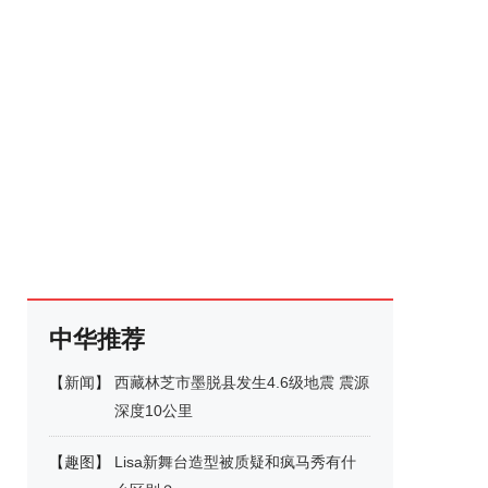
中华推荐
【
新闻
】
西藏林芝市墨脱县发生4.6级地震 震源
深度10公里
【
趣图
】
Lisa新舞台造型被质疑和疯马秀有什