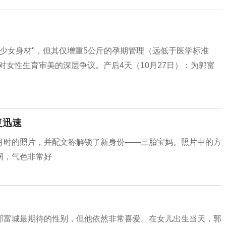
"少女身材"，但其仅增重5公斤的孕期管理（远低于医学标准
发对女性生育审美的深层争议。产后4天（10月27日）：为郭富
复迅速
月时的照片，并配文称解锁了新身份——三胎宝妈。照片中的方
润，气色非常好
郭富城最期待的性别，但他依然非常喜爱。在女儿出生当天，郭