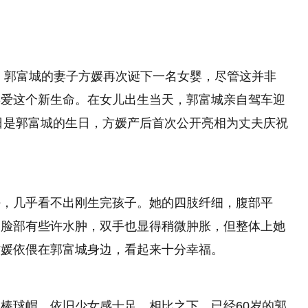
。郭富城的妻子方媛再次诞下一名女婴，尽管这并非
喜爱这个新生命。在女儿出生当天，郭富城亲自驾车迎
6日是郭富城的生日，方媛产后首次公开亮相为丈夫庆祝
好，几乎看不出刚生完孩子。她的四肢纤细，腹部平
的脸部有些许水肿，双手也显得稍微肿胀，但整体上她
方媛依偎在郭富城身边，看起来十分幸福。
棒球帽，依旧少女感十足。相比之下，已经60岁的郭