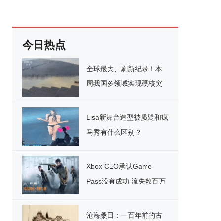
今日热点
全球最大、刷新纪录！本
周我国多领域实现硬核突
破
Lisa新舞台造型被质疑和疯
马秀有什么区别？
Xbox CEO承认Game
Pass没有成功 流失数百万
用户
沧海桑田：一百年前的古