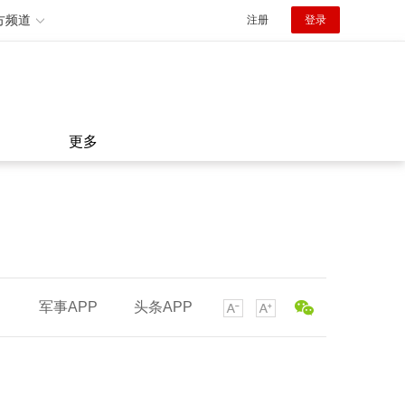
方频道
注册
登录
更多
军事APP
头条APP