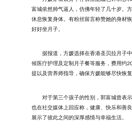
富城依然帅气逼人，仿佛年轻了几十岁。
休息恢复身体。有粉丝留言称赞她的身材
好好坐月子。
据报道，方媛选择在香港圣贝拉月子中
候医疗护理及定制月子餐等服务，费用约2
提以及营养师指导，确保方媛能够尽快恢
对于第三个孩子的性别，郭富城曾表
也在社交媒体上回应称，健康、快乐和善
展示了彼此之间的深厚感情与幸福生活。