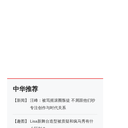
中华推荐
【
新闻
】
汪峰：被骂摇滚圈叛徒 不屑跟他们吵
专注创作与时代关系
【
趣图
】
Lisa新舞台造型被质疑和疯马秀有什