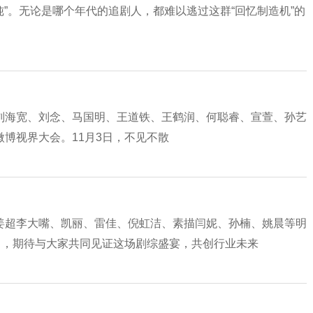
炖”。无论是哪个年代的追剧人，都难以逃过这群“回忆制造机”的
刘海宽、刘念、马国明、王道铁、王鹤润、何聪睿、宣萱、孙艺
博视界大会。11月3日，不见不散
姜超李大嘴、凯丽、雷佳、倪虹洁、素描闫妮、孙楠、姚晨等明
日，期待与大家共同见证这场剧综盛宴，共创行业未来