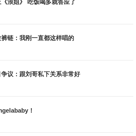
《浪姐》 吃饭喝多就答应了
拉裤链：我刚一直都这样唱的
目争议：跟刘哥私下关系非常好
elababy！