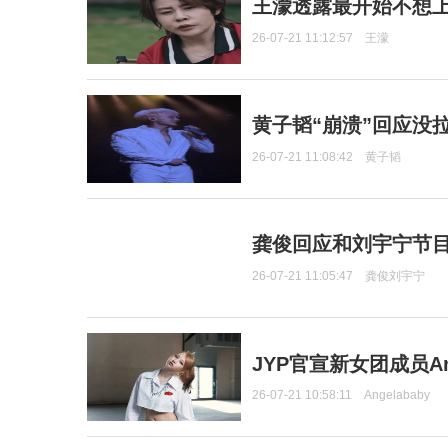
王濛透露最开始不想上
26-07-21 11:12:57
王濛
黄子韬“崩溃”回应没
26-07-21 11:08:42
黄子韬
龚俊回应和刘宇宁节
26-07-21 11:05:47
龚俊刘宇宁
JYP官宣新女团成员Ang
26-07-21 10:58:11
Angelababy