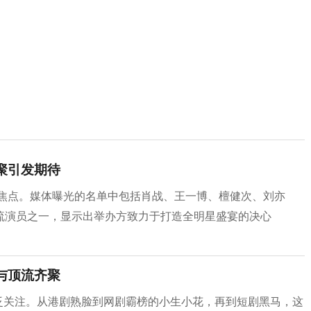
齐聚引发期待
注焦点。媒体曝光的名单中包括肖战、王一博、檀健次、刘亦
流演员之一，显示出举办方致力于打造全明星盛宴的决心
杀与顶流齐聚
了广泛关注。从港剧熟脸到网剧霸榜的小生小花，再到短剧黑马，这