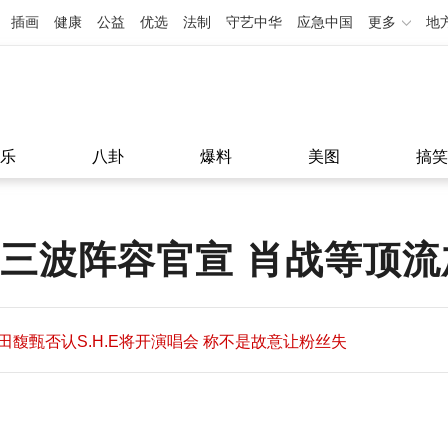
插画
健康
公益
优选
法制
守艺中华
应急中国
更多
地
乐
八卦
爆料
美图
搞笑
第三波阵容官宣 肖战等顶
田馥甄否认S.H.E将开演唱会 称不是故意让粉丝失
望
田馥甄否认S.H.E将开演唱会 称不是故意让粉丝失
11:08
望
11:08