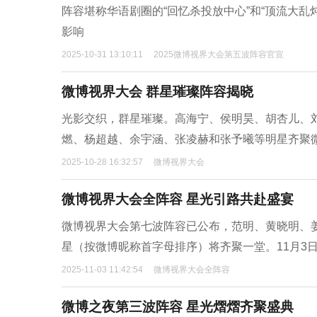
阵容堪称华语剧圈的“回忆杀投放中心”和“顶流大乱
影响
2025-10-31 13:10:11
2025微博视界大会第五波阵容官宣
微博视界大会 群星璀璨阵容揭晓
光影交织，群星璀璨。高海宁、侯明昊、胡杏儿、
燃、杨超越、余宇涵、张凌赫和张予曦等明星齐聚微
2025-10-28 16:32:57
微博视界大会
微博视界大会全阵容 星光引路共赴盛宴
微博视界大会第七波阵容已公布，范明、黄晓明、
星（按微博昵称首字母排序）将齐聚一堂。11月3
2025-11-03 11:42:54
微博视界大会全阵容
微博之夜第三波阵容 星光熠熠齐聚盛典