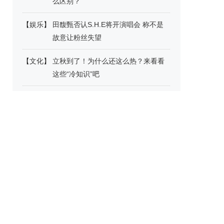
么区别？
【
娱乐
】
田馥甄否认S.H.E将开演唱会 称不是
故意让粉丝失望
【
文化
】
立秋到了！为什么还这么热？来看看
这些“冷知识”吧