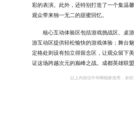
彩的表演。此外，还特别打造了一个集温馨
观众带来独一无二的甜蜜回忆。
核心互动体验区包括游戏挑战区、桌
游互动区提供轻松愉快的游戏体验；舞台魅
定格处则设有拍立得留念区，让观众留下美好
证这场跨越次元的巅峰之战。成都英雄联盟
以上内容仅中华网独家使用，未经