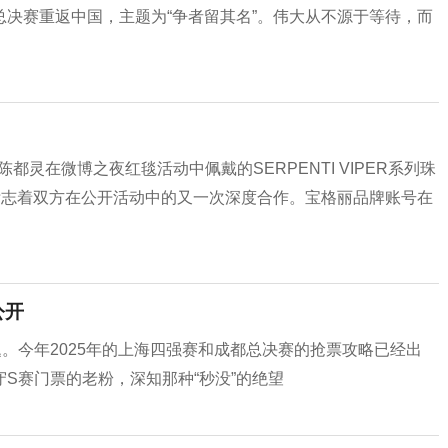
决赛重返中国，主题为“争者留其名”。伟大从不源于等待，而
都灵在微博之夜红毯活动中佩戴的SERPENTI VIPER系列珠
标志着双方在公开活动中的又一次深度合作。宝格丽品牌账号在
公开
。今年2025年的上海四强赛和成都总决赛的抢票攻略已经出
S赛门票的老粉，深知那种“秒没”的绝望