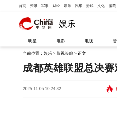
首页
资讯
军事
财经
娱乐
汽车
游戏
文化
援藏
娱乐
明星
电影
电视
音
当前位置：
娱乐
>
影视长廊
> 正文
成都英雄联盟总决赛
2025-11-05 10:24:32