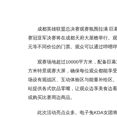
成都英雄联盟总决赛观赛氛围拉满 巨幕
赛冠亚军决赛将在成都天府大屋檐举行。观赛
元等不同价位的门票。观众可以通过哔哩
观赛场地超过10000平方米，配备巨
方米特景观赛大屏，确保每位观众都能享受到最
场设有观战区、互动体验区与能量补给区。
站提供各式饮品零嘴，让观众边享美食边
或购买比赛周边商品。
此次活动亮点众多。电子兔KDA女团