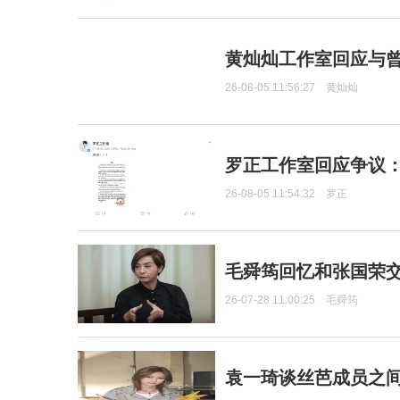
黄灿灿工作室回应与
26-08-05 11:56:27
黄灿灿
罗正工作室回应争议
26-08-05 11:54:32
罗正
毛舜筠回忆和张国荣
26-07-28 11:00:25
毛舜筠
袁一琦谈丝芭成员之