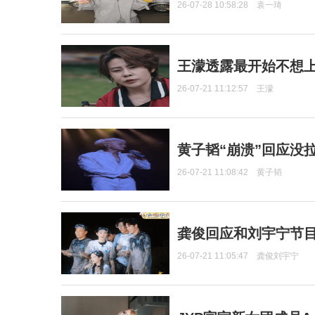
26-07-28 10:58:28
袁一琦
王濛透露最开始不想上
26-07-21 11:12:57
王濛
黄子韬“崩溃”回应没
26-07-21 11:08:42
黄子韬
龚俊回应和刘宇宁节
26-07-21 11:05:47
龚俊刘宇宁