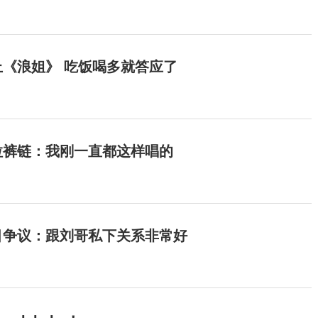
《浪姐》 吃饭喝多就答应了
拉裤链：我刚一直都这样唱的
目争议：跟刘哥私下关系非常好