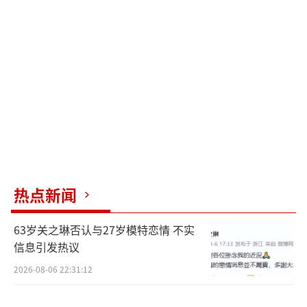
1989年毕业后，王光利进入中国青年政治
学院任教，但始终心系电影。1992年，他借来
摄像机拍摄实验短片《我毕业了》，该片在欧
美、亚洲20多个国家展映，被《综艺》杂志评
价为“可作为电影学府教材”。1997年，他毅
然辞职执导首部电影《处女作》，该片在温哥
华、鹿特丹等国际电影节引发轰动，美国《综
艺》称其“颠覆了第五代导演的美学体系”。
2000年与上海电影制片厂合作的《横竖
热点新闻
横》以纪实手法拍摄真人真事，被荷兰电影博
63岁关之琳否认与27岁模特恋情 不实
物馆收藏；2006年联合执导的《卧虎》助其斩
信息引发热议
获香港电影评论学会最佳编剧奖。这些作品共
2026-08-06 22:31:12
同构建了他“非典型导演”的标签——既热衷商
业类型片，又关注人文关怀。