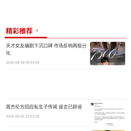
灾后重建中的集体记忆建构；2019年监制的
《他其实没有那么爱你》，揭示了都市女性情
感困境。
精彩推荐
这种矛盾性在《金腰带》中达到顶峰：影
天才女友编剧下沉口碑 市场反响两极分
片既是一部热血拳击片，又是对“成功学神
化
话”的祛魅。当主角小熊最终摘下金腰带时，
2026-08-04 09:55:08
镜头扫过观众席上空荡的座位，隐喻着商业体
育对个体价值的吞噬。这种“反高潮”处理，
正是王光利对主流叙事的一次大胆背叛。
不同于第五代导演的学院派背景，王光利
周杰伦方回应私生子传闻 谣言已辟谣
的创作始终带有“野生”气质。他早期作品中
2026-08-06 10:52:26
的非职业演员、即兴表演以及对社会边缘群体
的关注，都源自其“电影社会学家”的自觉。2