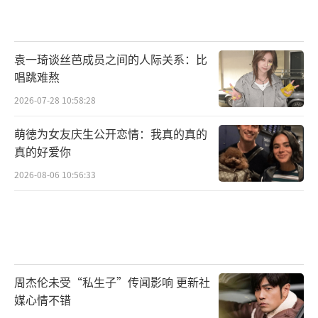
王光利事件的价值在于撕开了影视行
业“资源即正义”的遮羞布。当导演的摄像机
对准底层奋斗时，自己的双手却深陷特权泥
袁一琦谈丝芭成员之间的人际关系：比
潭，这种割裂恰是当前文娱生态的缩影。这场
唱跳难熬
风暴终将过去，但它留下的拷问永不消散：当
2026-07-28 10:58:28
艺术成为特权的遮羞布，我们究竟在为什么样
萌徳为女友庆生公开恋情：我真的真的
的文化生态买单？
真的好爱你
（责任编辑：0882）
2026-08-06 10:56:33
周杰伦未受“私生子”传闻影响 更新社
媒心情不错