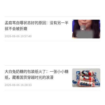
2007年，王光利与编剧秦雯因电影《棒子
老虎鸡》结缘。这对相差16岁的夫妻合作模式
孟庭苇自曝状态好的原因：没有另一半
颇具实验性：秦雯擅长都市情感叙事，王光利
就不会被折磨
则偏好类型片与人文关怀的融合。2024年联袂
2026-08-06 10:57:40
推出的《金腰带》，将云南矿工熊朝忠的拳击
传奇搬上银幕，片中教练与儿子关于“梦想继
承”的冲突，暗含两代人对传统父权观念的反
思。
大白兔奶糖的包装纸火了：一张小小糖
王光利的职业生涯始终伴随着争议。2006
纸，藏着国货穿越时光的浪漫
年《血战到底》因港台演员表演失衡被批“商
2026-08-06 16:28:33
业失焦”，2016年《以为是老大》被指“消费
川渝方言”。但他始终保持着知识分子的批判
性：2008年公益短片《太阳出来喜洋洋》探讨