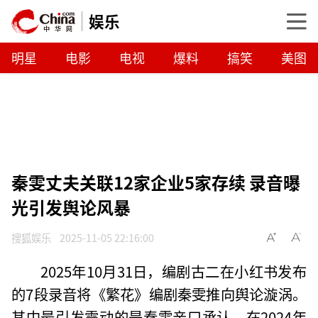
娱乐
明星
电影
电视
爆料
搞笑
美图
秦雯丈夫关联12家企业5家存续 录音曝
光引发舆论风暴
搜狐娱乐
2025-11-05 22:16:00
2025年10月31日，编剧古二在小红书发布
的7段录音将《繁花》编剧秦雯推向舆论漩涡。
其中最引发震动的是秦雯亲口承认，在2024年