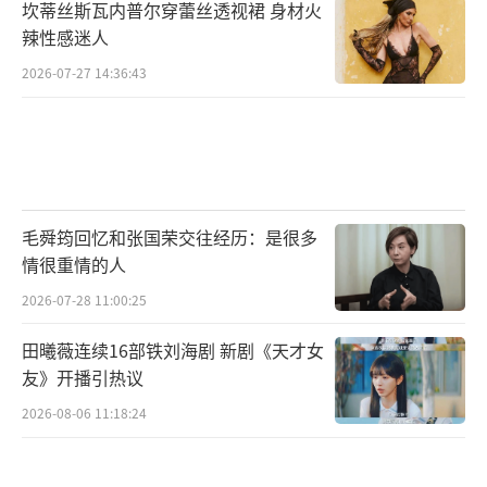
坎蒂丝斯瓦内普尔穿蕾丝透视裙 身材火
017年担任《慈悲殿》总制片人时，他直
辣性感迷人
言：“影视创作不是造梦机器，而是记录时代
2026-07-27 14:36:43
的镜子。”这种理念也影响着他的教育观。作
为两个孩子的父亲，他坦言“从不强迫孩子继
承衣钵”，这与《金腰带》中姚峰的专制形成
鲜明对比。在他看来，“教育的本质是唤醒而
毛舜筠回忆和张国荣交往经历：是很多
非塑造”。
情很重情的人
从川南农家到国际影展，从三尺讲台到导
2026-07-28 11:00:25
演椅，王光利用30年完成了多重身份的转换。
田曦薇连续16部铁刘海剧 新剧《天才女
他的作品始终游走在商业与艺术、批判与和解
友》开播引热议
之间，如同《金腰带》中那条染血的拳击带——
2026-08-06 11:18:24
既是荣耀的象征，也是束缚的枷锁。