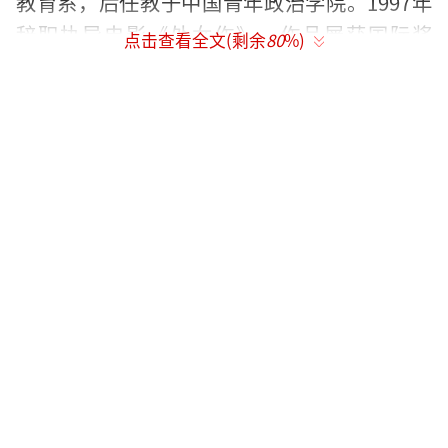
教育系，后任教于中国青年政治学院。1997年
辞职执导电影《处女作》，作品屡获国际奖
点击查看全文(剩余
80
%)
项。然而，真正引发争议的是他隐秘的政商关
系网。作为欢喜传媒股东，王光利通过电影投
资与地方政府建立合作，擅长通过影视项目置
换社会资源。
在中国电影界，王光利是一个独特的存
在。他既非科班出身，也未曾依附于任何电影
世家，却以“草根导演”的姿态，在商业与艺
术之间走出了一条充满反叛与探索的路径。作
为编剧秦雯的丈夫，他近年因《金腰带》的导
演身份再度引发关注，但其人生轨迹的传奇性
远不止于此。