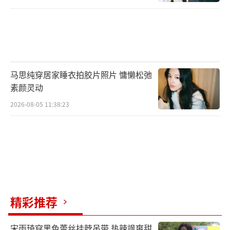
马思纯穿居家睡衣拍胶片照片 慵懒松弛
素颜灵动
2026-08-05 11:38:23
精彩推荐
宋雨琦穿黑色蕾丝挂脖吊带 热辣飒爽甜