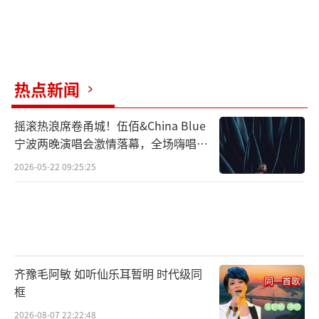
热点新闻
摇滚热浪席卷甬城！伍佰&China Blue
宁波两晚演唱会激情落幕，全场嗨唱氛
围炸裂
2026-05-22 09:25:25
齐豫毛阿敏 如听仙乐耳暂明 时代级同
框
2026-08-07 22:22:48