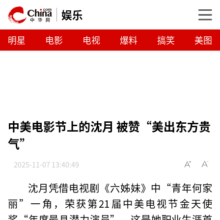
娱乐
明星
电影
电视
爆料
搞笑
美图
中美电影节上的沈月 被赞“美出东方贵
气”
2025-11-07 13:40:49
沈月凭借电视剧《六姊妹》中“青年何家
丽”一角，荣获第21届中美电视节金天使
奖“年度最具潜力演员”。这是她职业生涯首