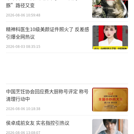
豚”路径又变
2026-08-06 10:59:48
精神科医生10级美颜证件照火了 反差感
引爆全网热议
2026-08-03 08:35:15
中国烹饪协会回应费大厨称号评定 称号
清理行动中
2026-08-06 10:18:38
侯卓成前女友 实名指控引热议
2026-08-06 13:08:07