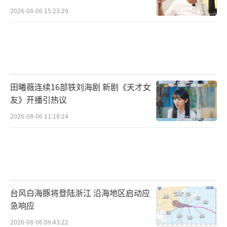
2026-08-06 15:23:29
田曦薇连续16部铁刘海剧 新剧《天才女
友》开播引热议
2026-08-06 11:18:24
台风白海豚将登陆浙江 沿海地区启动应
急响应
2026-08-06 09:43:22