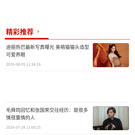
精彩推荐
迪丽热巴最新写真曝光 美萌猫猫头造型
可爱养眼
2026-08-05 11:34:16
毛舜筠回忆和张国荣交往经历：是很多
情很重情的人
2026-07-28 11:00:25