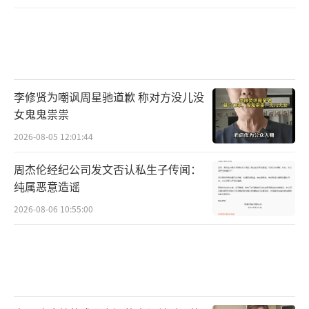
李修贤为嘲讽周星驰道歉 称对方没儿没
女鬼鬼祟祟
2026-08-05 12:01:44
周杰伦经纪公司发文否认私生子传闻：
纯属恶意造谣
2026-08-06 10:55:00