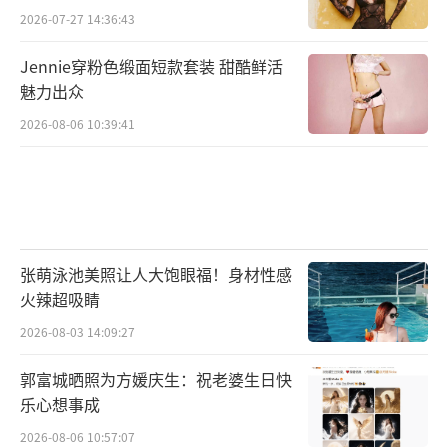
2026-07-27 14:36:43
Jennie穿粉色缎面短款套装 甜酷鲜活
魅力出众
2026-08-06 10:39:41
张萌泳池美照让人大饱眼福！身材性感
火辣超吸睛
2026-08-03 14:09:27
郭富城晒照为方媛庆生：祝老婆生日快
乐心想事成
2026-08-06 10:57:07