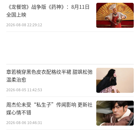
《龙餐馆》战争版《药神》：8月11日
全国上映
2026-08-08 22:29:12
章若楠穿黑色皮衣配格纹半裙 甜飒松弛
温柔治愈
2026-08-05 11:42:53
周杰伦未受“私生子”传闻影响 更新社
媒心情不错
2026-08-06 10:46:31