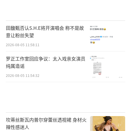
田馥甄否认S.H.E将开演唱会 称不是故
意让粉丝失望
2026-08-05 11:58:11
罗正工作室回应争议：太入戏亲女演员
纯属造谣
2026-08-05 11:54:32
坎蒂丝斯瓦内普尔穿蕾丝透视裙 身材火
辣性感迷人