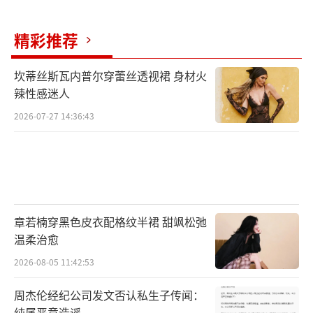
精彩推荐
坎蒂丝斯瓦内普尔穿蕾丝透视裙 身材火
辣性感迷人
2026-07-27 14:36:43
章若楠穿黑色皮衣配格纹半裙 甜飒松弛
温柔治愈
2026-08-05 11:42:53
周杰伦经纪公司发文否认私生子传闻：
纯属恶意造谣