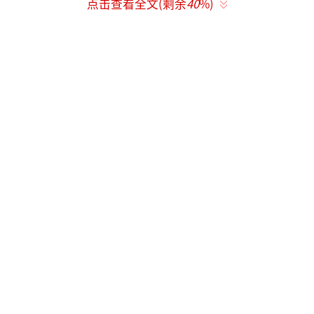
点击查看全文(剩余
40
%)
清洁不到位：刷牙方式不正确、时间不足
（少于2分钟），或没使用牙线、冲牙器等辅助
工具，遗漏死角。
口腔环境特殊：唾液中矿物质浓度高、口
腔pH值失衡，会加速牙菌斑钙化。
生活习惯影响：吸烟、喝茶/咖啡，或经常
吃黏性强、含糖高的食物，会促进牙菌斑附着
和钙化。
牙齿排列不齐：牙齿拥挤、错位会增加清
洁难度，让牙菌斑更容易残留。
（责任编辑：zx017
6）