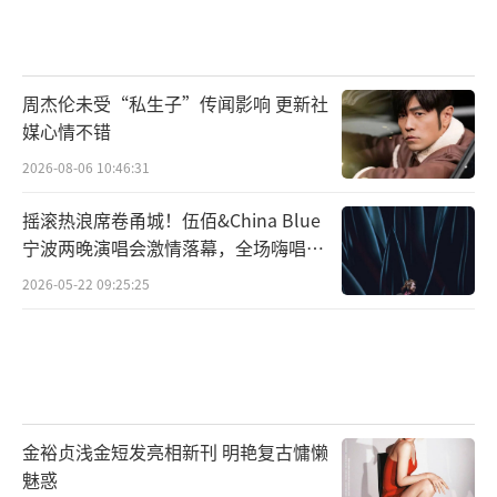
周杰伦未受“私生子”传闻影响 更新社
媒心情不错
2026-08-06 10:46:31
摇滚热浪席卷甬城！伍佰&China Blue
宁波两晚演唱会激情落幕，全场嗨唱氛
围炸裂
2026-05-22 09:25:25
金裕贞浅金短发亮相新刊 明艳复古慵懒
魅惑