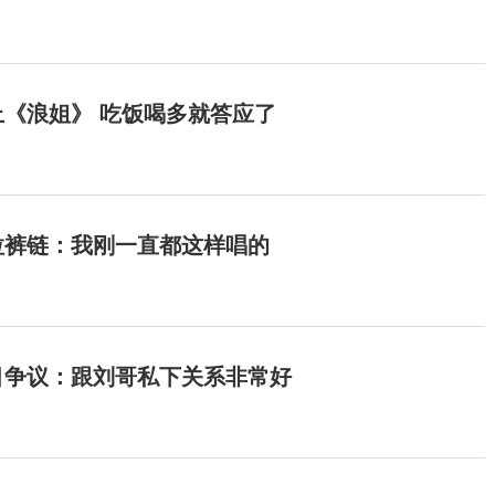
《浪姐》 吃饭喝多就答应了
拉裤链：我刚一直都这样唱的
目争议：跟刘哥私下关系非常好