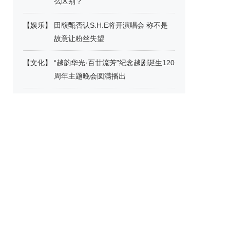
么区别？
【
娱乐
】
田馥甄否认S.H.E将开演唱会 称不是
故意让粉丝失望
【
文化
】
“越韵华光·百廿流芳”纪念越剧诞生120
周年主题晚会圆满播出