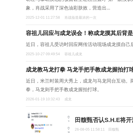
象，肖战采用了深色油彩肤效，营造出...
2025-12-01 11:27:58
肖战妆造最浓的一次
容祖儿回应与成龙误会！称成龙摸其后背是
近日，容祖儿受访时回应网传活动现场成龙摸自己
2025-10-27 09:49:54
容祖儿成龙
成龙教马龙打拳 马龙手把手教成龙握拍打
近日，米兰时装周大秀上，成龙与马龙同台互动。
拳，马龙则手把手教成龙握拍打球。
2026-01-19 10:32:43
成龙
田馥甄否认S.H.E将
26-08-05 11:58:11
田馥甄