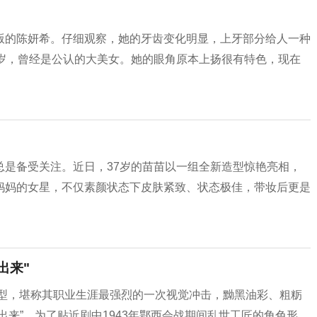
版的陈妍希。仔细观察，她的牙齿变化明显，上牙部分给人一种
7岁，曾经是公认的大美女。她的眼角原本上扬很有特色，现在
总是备受关注。近日，37岁的苗苗以一组全新造型惊艳亮相，
妈妈的女星，不仅素颜状态下皮肤紧致、状态极佳，带妆后更是
出来"
造型，堪称其职业生涯最强烈的一次视觉冲击，黝黑油彩、粗粝
来”。为了贴近剧中1943年鄂西会战期间乱世工匠的角色形