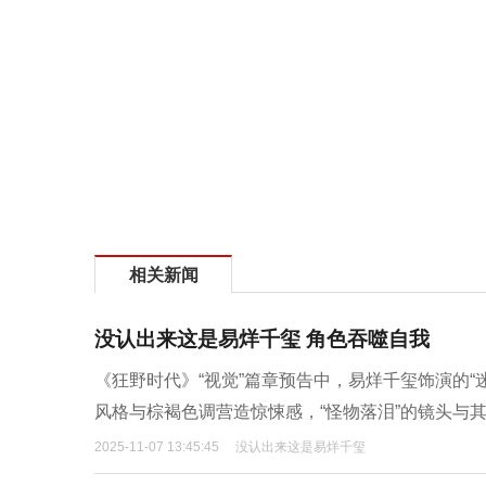
相关新闻
没认出来这是易烊千玺 角色吞噬自我
《狂野时代》“视觉”篇章预告中，易烊千玺饰演的
风格与棕褐色调营造惊悚感，“怪物落泪”的镜头与
2025-11-07 13:45:45
没认出来这是易烊千玺