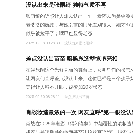
没认出来是张雨绮 独特气质不再
张雨绮的近照让人难以认出，乍一看还以为是尖脸
老婆婆的感觉，与她以前的门牙差别很大。她才3
似乎被拉平了；嘴巴也显得老态
2025-12-18 09:28:30
没认出来是张雨绮
差点没认出苗苗 暗黑系造型惊艳亮相
在娱乐圈这个光鲜亮丽的舞台上，女明星们的状态
让网友们直呼差点没认出来。这位已经是三个孩子
美得让人移不开眼，被赞如20岁状态
2025-09-30 08:28:11
差点没认出苗苗
肖战妆造最浓的一次 网友直呼"第一眼没认
肖战在2025年电影《得闲谨制》中颠覆性的浓妆
胡茬与暴晒质感的妆面甚至让粉丝直呼“第一眼没认出