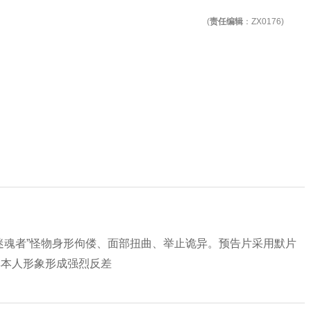
(
责任编辑
：ZX0176)
“迷魂者”怪物身形佝偻、面部扭曲、举止诡异。预告片采用默片
其本人形象形成强烈反差