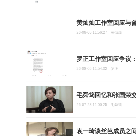
黄灿灿工作室回应与
26-08-05 11:56:27
黄灿灿
罗正工作室回应争议
26-08-05 11:54:32
罗正
毛舜筠回忆和张国荣
26-07-28 11:00:25
毛舜筠
袁一琦谈丝芭成员之