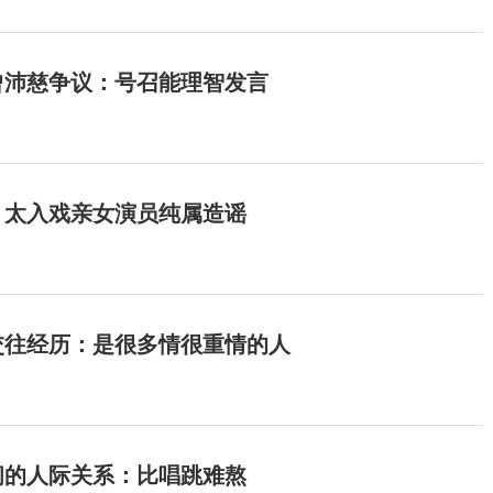
曾沛慈争议：号召能理智发言
：太入戏亲女演员纯属造谣
交往经历：是很多情很重情的人
间的人际关系：比唱跳难熬