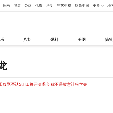
插画
健康
公益
优选
法制
守艺中华
应急中国
更多
地
乐
八卦
爆料
美图
搞笑
龙
田馥甄否认S.H.E将开演唱会 称不是故意让粉丝失
望
田馥甄否认S.H.E将开演唱会 称不是故意让粉丝失
11:08
望
11:08