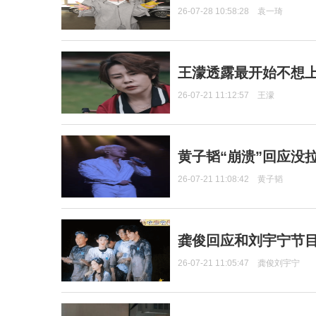
26-07-28 10:58:28
袁一琦
王濛透露最开始不想上
26-07-21 11:12:57
王濛
黄子韬“崩溃”回应没
26-07-21 11:08:42
黄子韬
龚俊回应和刘宇宁节
26-07-21 11:05:47
龚俊刘宇宁