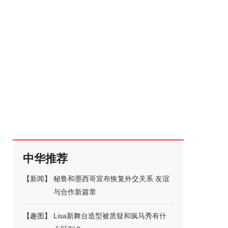
中华推荐
【
新闻
】
秘鲁和墨西哥宣布恢复外交关系 友谊
与合作新篇章
【
趣图
】
Lisa新舞台造型被质疑和疯马秀有什