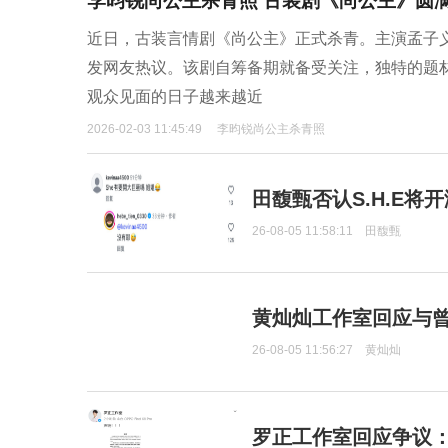
李昀锐尚公主杀青照 古装剧《尚公主》圆
近日，古装言情剧《尚公主》正式杀青。主演孟子
发网友热议。该剧自筹备期就备受关注，独特的题
观众见面的日子越来越近
2026-02-03 11:45:49
李昀锐尚公主杀青照
田馥甄否认S.H.E将
26-08-05 11:58:11
田馥甄
黄灿灿工作室回应与
26-08-05 11:56:27
黄灿灿
罗正工作室回应争议