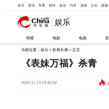
首页
资讯
军事
财经
娱乐
汽车
游戏
文化
援藏
娱乐
明星
电影
电视
音
当前位置：
娱乐
>
影视长廊
> 正文
《表妹万福》杀青
2025-11-13 14:43:42