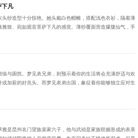
萨下凡
衣头纱造型十分惊艳。她头戴白色帽帷，搭配浅色衣衫，隔着薄
典雅致、宛如观音菩萨下凡的感觉。薄纱覆面营造朦胧仙气，手
烦恼与困扰。梦见表兄弟，则预示着你的生活将会充满舒适与欢
升或加薪的好兆头。而梦见表弟出国，象征着你能够独立应对生
季雅是昆州名门望族裴家六子，他与武祯是家族联姻形成的表亲