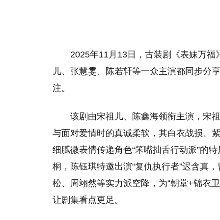
2025年11月13日，古装剧《表妹
儿、张慧雯、陈若轩等一众主演都同步分
注。
该剧由宋祖儿、陈鑫海领衔主演，宋
与面对爱情时的真诚柔软，其白衣战损、
细腻微表情传递角色“笨嘴拙舌行动派”的特
桐，陈钰琪特邀出演“复仇执行者”迟含真
松、周翊然等实力派空降，为“朝堂+锦衣
让剧集看点更足。