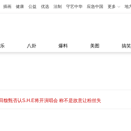
插画
健康
公益
优选
法制
守艺中华
应急中国
更多
地
乐
八卦
爆料
美图
搞笑
田馥甄否认S.H.E将开演唱会 称不是故意让粉丝失
望
田馥甄否认S.H.E将开演唱会 称不是故意让粉丝失
11:08
望
11:08