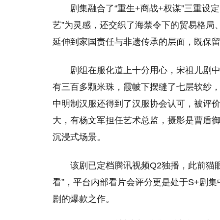
剧集融合了“重生+商战+权谋”三重设
艺”为灵感，还交织了海禁令下的贸易格局
延伸到家国责任与非遗传承的层面，既保
剧组在服化道上十分用心，宋祖儿剧中
有三百多颗米珠，霞帔下摆缝了七层软纱
中明制汉服还得到了汉服协会认可，被评价
大，有杨文军担任艺术总监，摄影是曹盾
沉浸式场景。
该剧已定档腾讯视频Q2独播，此前猫
看”，平台内部看片会评分更是处于S+剧集
剧的爆款之作。