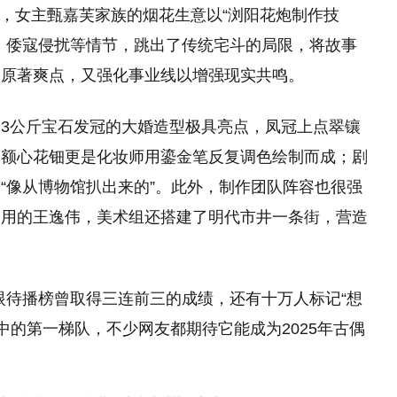
定，女主甄嘉芙家族的烟花生意以“浏阳花炮制作技
、倭寇侵扰等情节，跳出了传统宅斗的局限，将故事
留原著爽点，又强化事业线以增强现实共鸣。
3公斤宝石发冠的大婚造型极具亮点，凤冠上点翠镶
，额心花钿更是化妆师用鎏金笔反复调色绘制而成；剧
“像从博物馆扒出来的”。此外，制作团队阵容也很强
御用的王逸伟，美术组还搭建了明代市井一条街，营造
眼待播榜曾取得三连前三的成绩，还有十万人标记“想
中的第一梯队，不少网友都期待它能成为2025年古偶