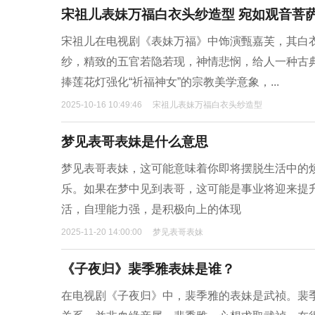
宋祖儿表妹万福白衣头纱造型 宛如观音菩
宋祖儿在电视剧《表妹万福》中饰演甄嘉芙，其白
纱，精致的五官若隐若现，神情悲悯，给人一种古
捧莲花灯强化“祈福神女”的宗教美学意象，...
2025-10-16 10:49:46
宋祖儿表妹万福白衣头纱造型
梦见表哥表妹是什么意思
梦见表哥表妹，这可能意味着你即将摆脱生活中的
乐。如果在梦中见到表哥，这可能是事业将迎来提
活，自理能力强，是积极向上的体现
2025-11-20 14:00:00
梦见表哥表妹
《子夜归》裴季雅表妹是谁？
在电视剧《子夜归》中，裴季雅的表妹是武祯。裴