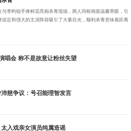
满杀青
义与李昀锐手捧鲜花亮相杀青现场，两人同框画面温馨养眼，引
材设定和强大的主演阵容吸引了大量目光，顺利杀青意味着距离
开演唱会 称不是故意让粉丝失望
曾沛慈争议：号召能理智发言
：太入戏亲女演员纯属造谣