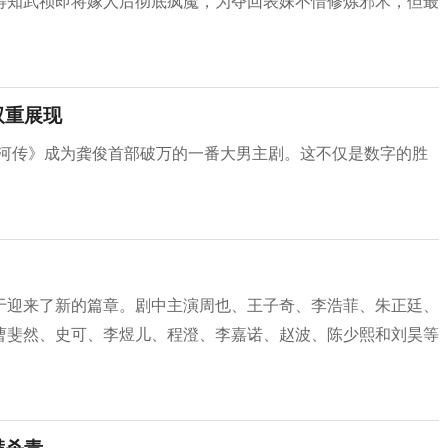
得知武祯即将嫁人后彻底疯魔，为夺回表妹不惜修炼邪术，但最
双重展现
，《暗河传》成为龚俊首部破万的一番大男主剧。这不仅是数字的胜
于迎来了新的篇章。剧中主演周也、王子奇、李浩菲、朱正廷、
曹斐然、史可、李煜儿、程澄、李嘉诺、赵波、陈少熙和刘昊等