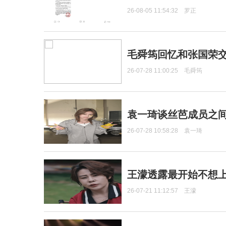
26-08-05 11:54:32
罗正
毛舜筠回忆和张国荣
26-07-28 11:00:25
毛舜筠
袁一琦谈丝芭成员之
26-07-28 10:58:28
袁一琦
王濛透露最开始不想上
26-07-21 11:12:57
王濛