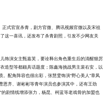
万福》正式官宣杀青，剧方官微、腾讯视频官微以及宋祖
享了这一喜讯，还发布了杀青剧照，引发不少网友关
祖儿饰演女主甄嘉芙，要诠释出角色重生后的清醒狠厉
紫衣造型等都颇具话题度；陈鑫海挑战男主裴右安，以
质。配角阵容也很出彩，张慧雯饰演“野心美人”章凤
，曹恩齐、谢彬彬等青年演员也参演其中，还有王劲
卫”的剧情线增添张力，杨昆、柯蓝等老戏骨的加盟也