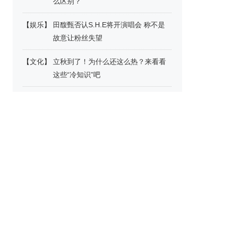
么区别？
【
娱乐
】
田馥甄否认S.H.E将开演唱会 称不是
故意让粉丝失望
【
文化
】
立秋到了！为什么还这么热？来看看
这些“冷知识”吧