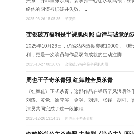
关系，并非血缘亲属。裴季雅一心想求取武祯，在
终他的阴谋被识破并失败。...
2025-08-26 15:05:35
子夜归
龚俊破万福利是半裸肌肉照 自律与诚意的
2025年10月26日，优酷站内热度突破10000
利，更是一次演员与作品双向成就的生动注脚
2025-10-27 08:16:09
龚俊破万福利是半裸肌肉照
周也王子奇杀青照 红舞鞋全员杀青
《红舞鞋》正式杀青，这部作品在经历了风浪后终
刘涛、黄觉、徐梵溪、金瀚、刘迦、张铎、胡可、
演员共同完成了这一段旅程
2025-12-26 13:14:13
周也王子奇杀青照