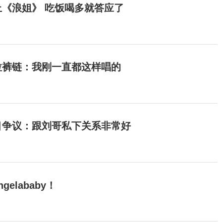
《浪姐》 吃饭喝多就答应了
拉裤链：我刚一直都这样唱的
目争议：跟刘哥私下关系非常好
elababy！