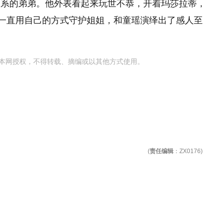
关系的弟弟。他外表看起来玩世不恭，开着玛莎拉蒂，
，一直用自己的方式守护姐姐，和童瑶演绎出了感人至
本网授权，不得转载、摘编或以其他方式使用。
(
责任编辑
：ZX0176)