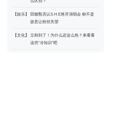
么区别？
【
娱乐
】
田馥甄否认S.H.E将开演唱会 称不是
故意让粉丝失望
【
文化
】
立秋到了！为什么还这么热？来看看
这些“冷知识”吧