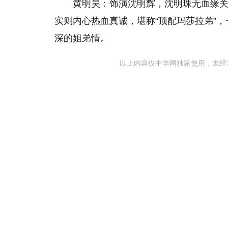
黄明昊：饰演沈明辉，沈明珠无血缘
实则内心热血真诚，堪称“顶配玛莎拉弟”
深的姐弟情。
以上内容仅中华网独家使用，未经