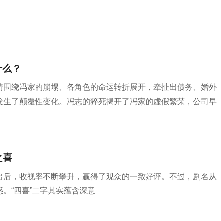
什么？
情围绕冯家的崩塌、各角色的命运转折展开，牵扯出债务、婚外
发生了颠覆性变化。冯志的猝死揭开了冯家的虚假繁荣，公司早
之喜
出后，收视率不断攀升，赢得了观众的一致好评。不过，剧名从
。“四喜”二字其实蕴含深意