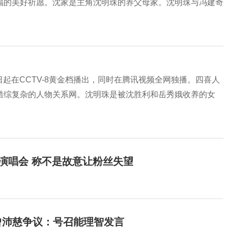
福的美好祈愿。沈家是主角沈明珠的养父母家。沈明珠与冯建奇
日起在CCTV-8黄金档播出，同时在腾讯视频全网独播。四喜人
错综复杂的人物关系网。沈明珠是被沈胜利和岳秀娥收养的女
开演唱会 称不是故意让粉丝失望
曾沛慈争议：号召能理智发言