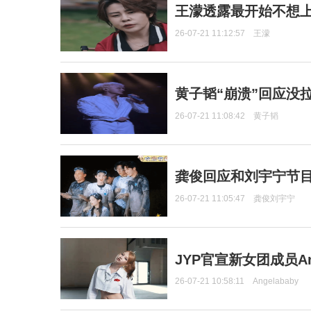
王濛透露最开始不想上
26-07-21 11:12:57
王濛
黄子韬“崩溃”回应没
26-07-21 11:08:42
黄子韬
龚俊回应和刘宇宁节
26-07-21 11:05:47
龚俊刘宇宁
JYP官宣新女团成员Ang
26-07-21 10:58:11
Angelababy