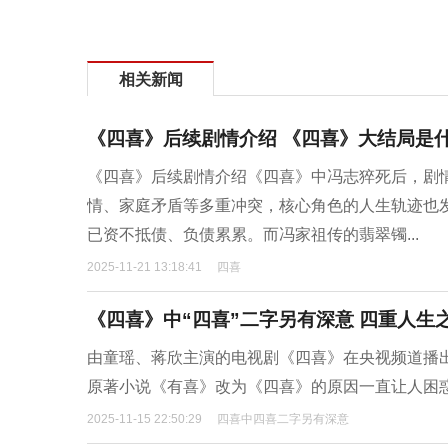
相关新闻
《四喜》后续剧情介绍 《四喜》大结局是
《四喜》后续剧情介绍《四喜》中冯志猝死后，剧
情、家庭矛盾等多重冲突，核心角色的人生轨迹也
已资不抵债、负债累累。而冯家祖传的翡翠镯...
2025-11-21 13:18:41
四喜
《四喜》中“四喜”二字另有深意 四重人生
由童瑶、蒋欣主演的电视剧《四喜》在央视频道播
原著小说《有喜》改为《四喜》的原因一直让人困惑
2025-11-15 22:50:29
四喜中四喜二字另有深意