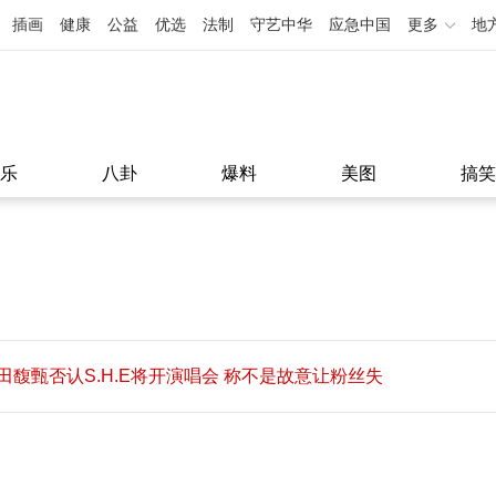
插画
健康
公益
优选
法制
守艺中华
应急中国
更多
地
乐
八卦
爆料
美图
搞笑
田馥甄否认S.H.E将开演唱会 称不是故意让粉丝失
望
田馥甄否认S.H.E将开演唱会 称不是故意让粉丝失
11:08
望
11:08