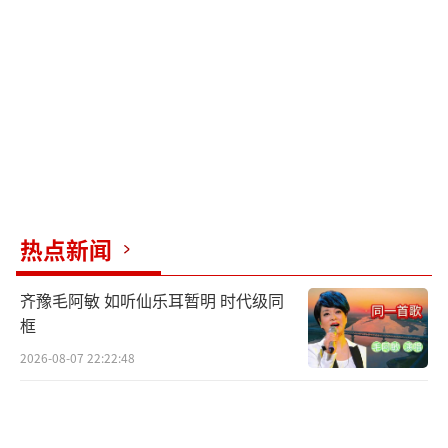
热点新闻
齐豫毛阿敏 如听仙乐耳暂明 时代级同
框
2026-08-07 22:22:48