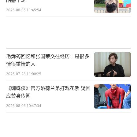
2026-08-05 11:45:54
毛舜筠回忆和张国荣交往经历：是很多
情很重情的人
2026-07-28 11:00:25
《蜘蛛侠》官方晒荷兰弟打戏花絮 疑回
应替身传闻
2026-08-06 10:47:34