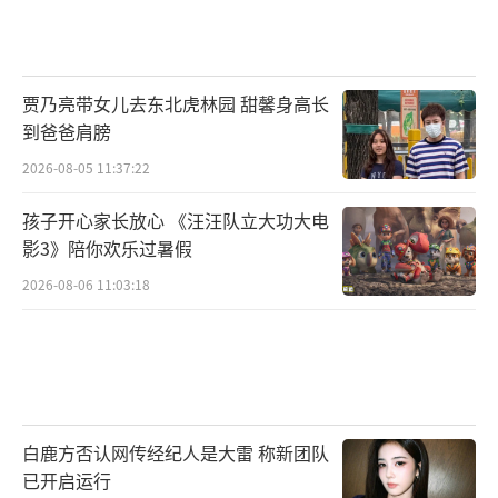
贾乃亮带女儿去东北虎林园 甜馨身高长
到爸爸肩膀
2026-08-05 11:37:22
孩子开心家长放心 《汪汪队立大功大电
影3》陪你欢乐过暑假
2026-08-06 11:03:18
白鹿方否认网传经纪人是大雷 称新团队
已开启运行