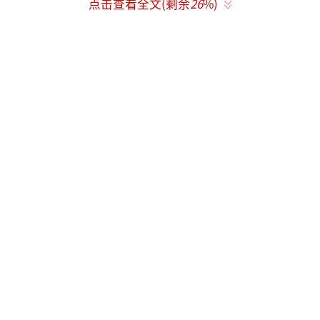
点击查看全文(剩余
26
%)
张予曦通过这次表演实现了“美学+创意
+商业”的三重破圈，既彰显了个人特质，也为
综艺营销提供了新思路。她用趣味叙事消解了
商业植入的生硬感，以角色共情激活了消费动
力。
（责任编辑：0882）