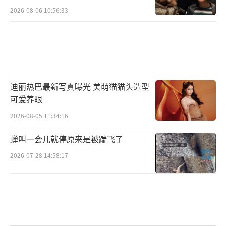
位，这再正常不过。能互相理解这种变化，才
2026-08-06 10:56:33
是真朋友。
忽然想起炎亚纶说的“我们两了各自在成
长”。这话带着点台湾国语的口音，反而显得
特别真实。朋友不就是这样吗？在各自的道路
迪丽热巴最新写真曝光 美萌猫猫头造型
上努力，偶尔回头看知道对方也在前行，就很
可爱养眼
好。
2026-08-05 11:34:16
新歌要来了，事业有新规划，友情进入新
蝉叫一会儿就停原来是被踹飞了
阶段。这一切都在悄无声息地发生着，就像他
2026-07-28 14:58:17
频道的名字——偷偷升级。这种不急不躁的成
长，或许才是最持久的。等到他们俩都老了，
再回想现在这段“退关风波”，会不会觉得特
别好笑？到时候可能连社交媒体都不存在了，