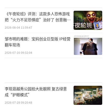
《午夜轮班》评测：这款多人恐怖游戏
把“火力不足恐惧症”治好了 创意融合
超商经营与怪谈
2026-08-04 11:59:47
邹市明的难题：宝妈创业巨型版 IP经营
翻车现场
2026-07-16 09:32:04
李现逛越秀公园拍大批靓照 复古绿意
成“护眼模式”
2026-07-28 09:20:48