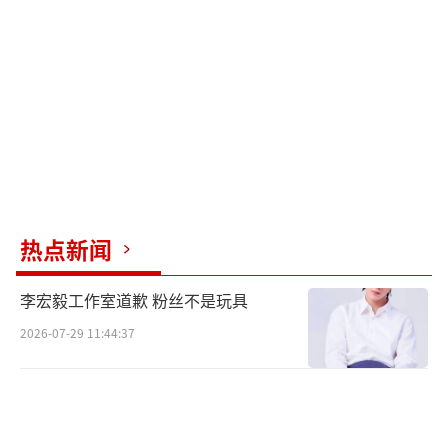
很重，只是不善于表达。这种内敛的情感方
式，在快节奏的娱乐圈显得格外特别。
忙碌成了生活的主旋律。作为新晋CEO，
他得忙着筹备资金、规划业务，演艺活动自然
就少了。但惊喜的是，他透露十一月要发新
歌，说是“满赤裸的”。问具体是哪方面，他
只神秘地笑笑：“近几年的私生活。”这倒让
人期待，或许通过音乐，能更懂他这些年的心
热点新闻
路历程。
李宏毅工作室道歉 粉丝不是玩具
至于演戏计划，今年景气确实不太好。原
2026-07-29 11:44:37
本年底有客串作品，但像很多项目一样，要么
延期要么取消。他倒看得开，人生本来就有不
同的阶段，专注当下才是正经事。