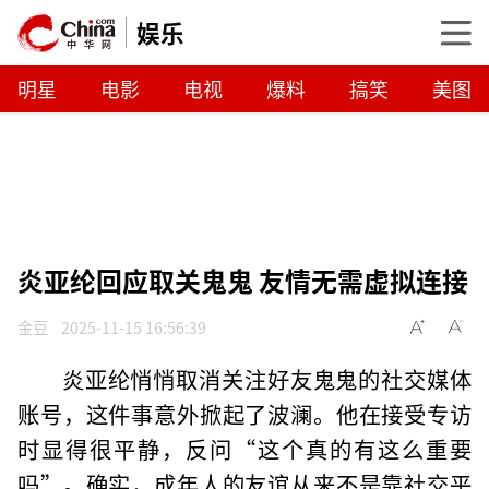
娱乐
明星
电影
电视
爆料
搞笑
美图
炎亚纶回应取关鬼鬼 友情无需虚拟连接
金豆
2025-11-15 16:56:39
炎亚纶悄悄取消关注好友鬼鬼的社交媒体
账号，这件事意外掀起了波澜。他在接受专访
时显得很平静，反问“这个真的有这么重要
吗”。确实，成年人的友谊从来不是靠社交平