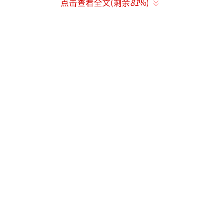
点击查看全文(剩余
81
%)
底的珍视，或许对方未必能完全体会。他向来
不擅长把感情挂在嘴边，总觉得行动比言语更
有分量。
鬼鬼那边也挺豁达。被问起和炎亚纶的现
状，她说当了妈妈后生活重心不同了，不会强
求非要黏在一起才是朋友。这话说得实在。真
正的友情就像呼吸，不需要时刻提醒自己它
在，但你知道它一直都在。她把炎亚纶放在心
里，这就够了。
这些年炎亚纶确实变了不少。从歌手、演
员到现在的创业者，身份在变，看待人际关系
的方式也在变。他坦言心里的感情对很多人都