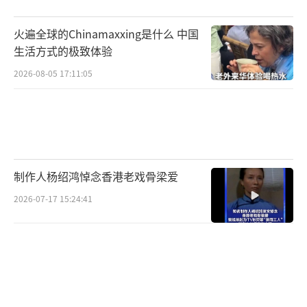
年轻时总觉得要形影不离，后来才明白，
火遍全球的Chinamaxxing是什么 中国
真正的朋友是即使很久不见，再见面时依然能
生活方式的极致体验
自然接上话。炎亚纶和鬼鬼的友情，或许正处
2026-08-05 17:11:05
在这样的新阶段。记得有次采访，炎亚纶说朋
友相处多是分享烦恼，真实的累积比较重要。
这话在理。社交媒体的互动只是表象，真正的
情谊在于彼此理解和支持。取消关注算什么，
心里的位置才最关键。
制作人杨绍鸿悼念香港老戏骨梁爱
2026-07-17 15:24:41
有时候我们是不是太在意这些表面的东西
了？点赞、关注、转发，这些数字真的能定义
一段关系吗？炎亚纶和鬼鬼这件事，倒让人反
思起自己的交友观来。
其实每段友情都有自己的节奏。有的热