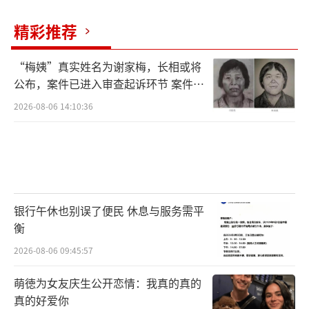
烈，有的平淡，有的时断时续，但都在生命里
精彩推荐
留下独特的印记。重要的是彼此在心里为对方
留着一个位置，其他都是形式。炎亚纶的新频
“梅姨”真实姓名为谢家梅，长相或将
道叫《我偷偷升级》，这名字起得妙。人都是
公布，案件已进入审查起诉环节 案件迎
来新进展
在不知不觉中成长的，看待友情的方式也在不
2026-08-06 14:10:36
断升级。从形影不离到心有灵犀，这才是成熟
的友谊吧。
说到成熟，炎亚纶这些年的变化确实明
显。不再是那个唱着《下一个炎亚纶》的青涩
银行午休也别误了便民 休息与服务需平
衡
少年，而是多了份沉稳和通透。这种成长，也
体现在他处理人际关系的方式上。鬼鬼同样在
2026-08-06 09:45:57
成长。从少女偶像到人妻人母，人生角色转
萌徳为女友庆生公开恋情：我真的真的
变，交友方式自然也要调整。她把家庭放在首
真的好爱你