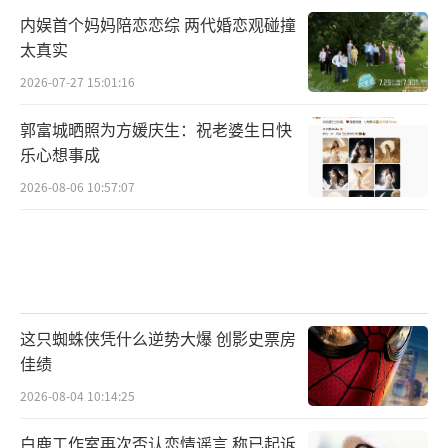
但友谊还在，这就够了。
内娱首个妈妈陪恋恋综 两代婚恋观碰撞
太真实
其实挺佩服他们这种态度的。不解释，不
2026-07-27 15:01:16
煽情，让一切自然流动。成年人的世界本来就
够复杂了，何必把友情也搞得那么累呢。有时
郭富城晒照为方媛庆生：祝老婆生日快
乐心想事成
候不联系不代表忘记，不关注不代表不在意。
2026-08-06 10:57:07
感情这件事，如人饮水冷暖自知。外人看着是
疏远，说不定人家心里从没远离过。
炎亚纶说鬼鬼在他心里还是很重要的朋
友。有这句话，其他都不重要了。
（责任编辑：zx00
这只蜘蛛侠凭什么逆势大爆 创影史票房
01）
佳绩
2026-08-04 10:14:25
白鹿工作室再次否认恋情谣言 称已起诉