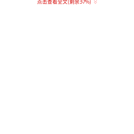
点击查看全文(剩余
57
%)
不高的网红博主，外界对她并不熟悉。但自从
和汪峰在一起后，她的人气迅速上升，毕竟汪
峰的前妻是章子怡，相关话题讨论度很高。可
能是因为交往后的压力，导致森林北的情绪出
现问题。
森林北还透露自己有不吃早餐的习惯，这
让她出现了一些胆囊问题。她最关心的是维生
素D3偏低，这可能是由于她平时注重防晒，加
上秋冬季节日晒机会减少。此外，她还有入睡
难、饮食不规律等问题，反而让她体重增加。
为此，她咨询了专属营养师，了解到缺乏维生
素D会导致钙吸收不良，进而影响热量代谢，导
致体重增加。