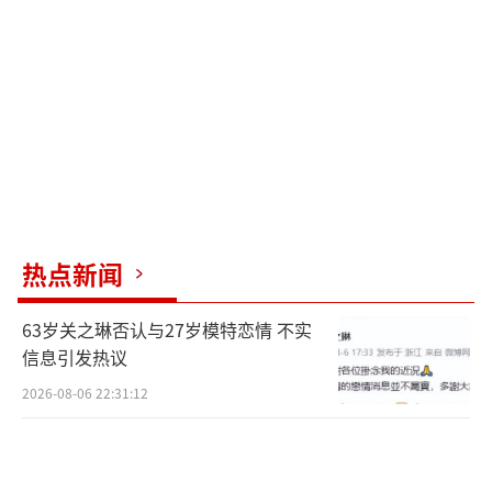
森林北表示自己的免疫力也开始下降，面
相、情绪等方面都受到影响。她的体检报告提
醒网友们要时刻关注自身健康，不要忽视坏习
惯，否则时间久了会自食其果。
与汪峰在一起后，森林北开始注重养生，
两人经常外出游玩，网友也常偶遇他们。在外
时，汪峰和森林北手牵手逛街购物，显得十分
热点新闻
甜蜜。汪峰的感情史丰富，但每段婚姻都以失
败告终，不知这次与森林北能否修成正果。
63岁关之琳否认与27岁模特恋情 不实
信息引发热议
（责任编辑：0882）
2026-08-06 22:31:12