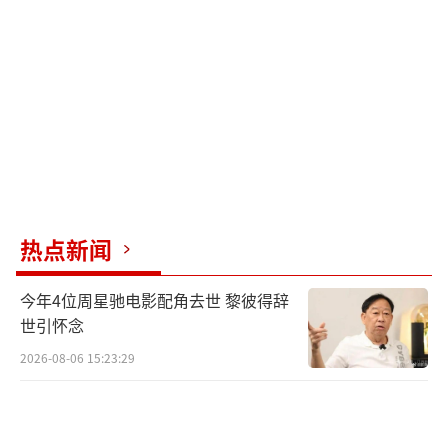
个动作都充满了戏，这才是演技的力量，不用
声嘶力竭却能直击人心。
有观众说“看胡歌搓儿子手的那段，我眼
泪直接掉下来了”“他喉咙里的悲鸣，比哭出
来更让人难受”。这种克制的表演反而更能引
发共鸣，因为生活中最深的痛往往就是这样，
堵在心里哭不出来却痛得要命。胡歌用实力证
热点新闻
明了什么是演员，他没有靠流量和炒作，就靠
扎实的演技把一个悲情角色演活了。看完《三
今年4位周星驰电影配角去世 黎彼得辞
滴》，没人会说他是“偶像”，只会说他
世引怀念
是“演员胡歌”，这是对他最好的认可。
2026-08-06 15:23:29
希望更多人能看到这部电影，看到胡歌的
精彩表演。也希望胡歌能带来更多这样有深度