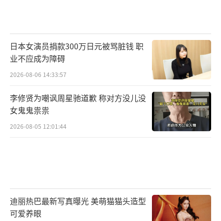
日本女演员捐款300万日元被骂脏钱 职
业不应成为障碍
2026-08-06 14:33:57
李修贤为嘲讽周星驰道歉 称对方没儿没
女鬼鬼祟祟
2026-08-05 12:01:44
迪丽热巴最新写真曝光 美萌猫猫头造型
可爱养眼