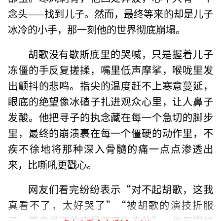
念头——找到儿子。然而，最终等来的却是儿子
冰冷的小手，那一刻他的世界彻底崩塌。
胡歌没有歇斯底里的哭喊，只是握着儿子
冻僵的手反复搓揉，嘴里低声摩挲，喉咙里发
出颤抖的悲鸣。指尖的温度赶不上寒意蔓延，
眼底的绝望像冰碴子扎进观众心里，让人鼻子
发酸。他把寻子的执念藏在每一个急切的脚步
里，最终的崩溃裹在每一个僵硬的动作里，不
疾不徐地将那种深入骨髓的痛一点点渗透出
来，比嘶吼更戳心。
网友们看完纷纷表示“对不起胡歌，这我
真看不了，太好哭了”“被胡歌的演技折服
了，原来最深的痛是哭不出来的”。他用眼神