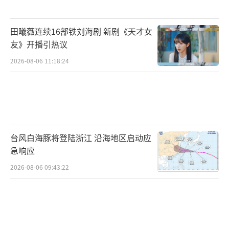
的角色，用演技征服观众。毕竟，这样有实力
又敬业的演员值得被更多人喜欢。好的演技就
田曦薇连续16部铁刘海剧 新剧《天才女
是能让观众共情，能把角色的情绪传递给每一
友》开播引热议
个人。胡歌做到了，他让我们看到了一个父亲
2026-08-06 11:18:24
的绝望与伟大，也让我们感受到了演技的魅
力。这样的胡歌，谁能不爱？
（责任编辑：0882）
台风白海豚将登陆浙江 沿海地区启动应
急响应
2026-08-06 09:43:22