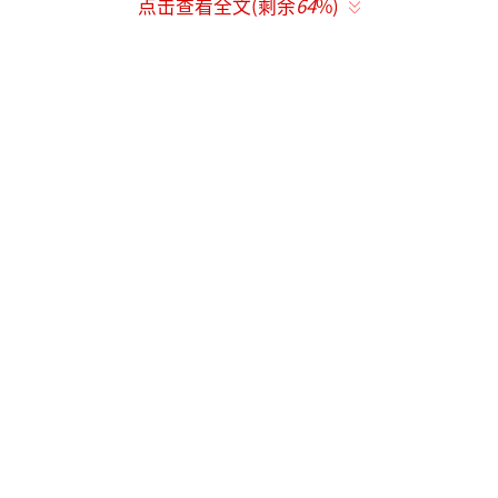
点击查看全文(剩余
64
%)
和小动作让观众跟着揪痛到喘不过气。胡歌这
次的角色极具张力，既是执着寻子的父亲，也
是在绝境中挣扎的普通人。他把那种既想坚强
又忍不住崩溃的矛盾演绎得淋漓尽致，让人完
全忘了他是胡歌，只记得那个在雪地里绝望的
父亲。
东北雪原的场景烘托得恰到好处，烈风呼
啸，白雪皑皑，更衬得驯鹿的身影孤独无助。
胡歌站在那里，哪怕不说一句话，那种从骨子
里透出的悲伤都能让观众感同身受，跟着他一
起难过。之前看胡歌演的角色要么潇洒要么沉
稳，这次完全打破了固有印象。他把一个父亲
的痛与爱演绎得真实细腻，每一个眼神、每一