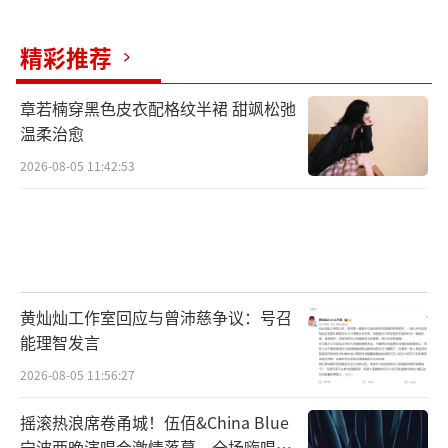
精彩推荐
章若楠穿黑色皮衣配格纹半裙 甜飒松弛
温柔治愈
2026-08-05 11:42:53
黄灿灿工作室回应与曾沛慈争议：号召
能理智发言
2026-08-05 11:56:27
摇滚热浪席卷甬城！伍佰&China Blue
宁波两晚演唱会激情落幕，全场嗨唱氛