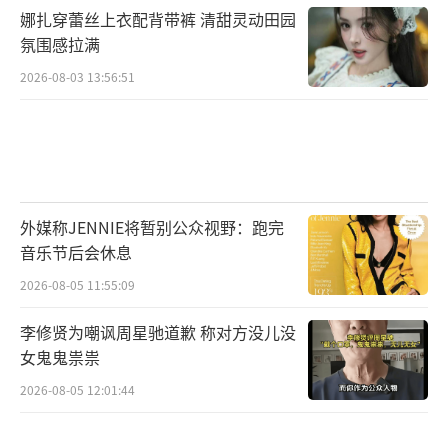
娜扎穿蕾丝上衣配背带裤 清甜灵动田园
氛围感拉满
2026-08-03 13:56:51
外媒称JENNIE将暂别公众视野：跑完
音乐节后会休息
2026-08-05 11:55:09
李修贤为嘲讽周星驰道歉 称对方没儿没
女鬼鬼祟祟
2026-08-05 12:01:44