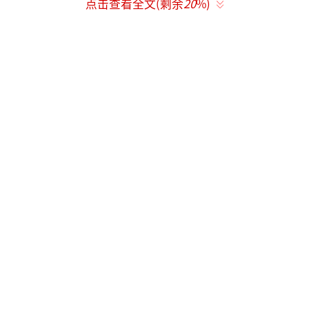
点击查看全文(剩余
20
%)
会、世锦赛、世界杯等所有顶级赛事单打冠
军。全运会中他此前已斩获男单、男双、混双
金牌，仅缺男团项目。对他而言，荣誉的“完
整性”早已超越单一赛事的奖牌定义。
（责任编
辑：zx0176）