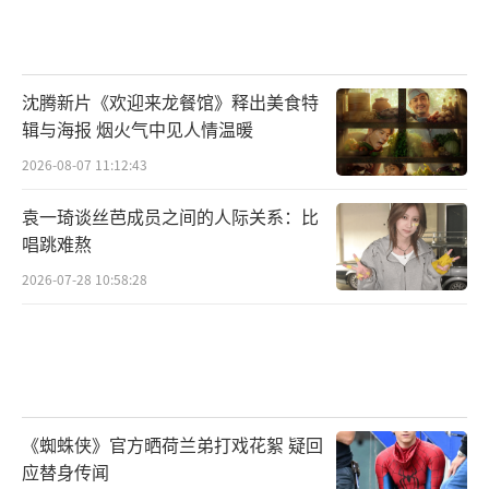
沈腾新片《欢迎来龙餐馆》释出美食特
辑与海报 烟火气中见人情温暖
2026-08-07 11:12:43
袁一琦谈丝芭成员之间的人际关系：比
唱跳难熬
2026-07-28 10:58:28
《蜘蛛侠》官方晒荷兰弟打戏花絮 疑回
应替身传闻