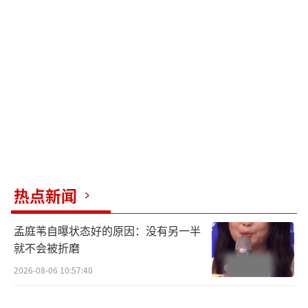
在剧中的“痞帅劲儿”让他的表情包刷遍全
网，台词“我告诉你啊”成了当年的流行语。
27岁时，他在一部剧中一人饰演多种人
格，从阴郁到狂躁，从温柔到狠戾，每个人格
的眼神和小动作都不一样。切换到暴躁人格
时，手指攥紧的力度、说话的语速都变了；切
换到温柔人格时，连嘴角的弧度都软下来。这
部剧直接成了年度爆剧，相关话题阅读量破百
热点新闻
亿，他的“人格切换名场面”被剪辑成无数片
段，在短视频平台上广泛传播。同一年另一部
孟庭苇自曝状态好的原因：没有另一半
网剧也打破了平台播放纪录，他饰演的角
就不会被折磨
色“嘴硬心软”，又圈了一波新粉。
2026-08-06 10:57:40
后来他“沉寂”两年，有人认为他过气