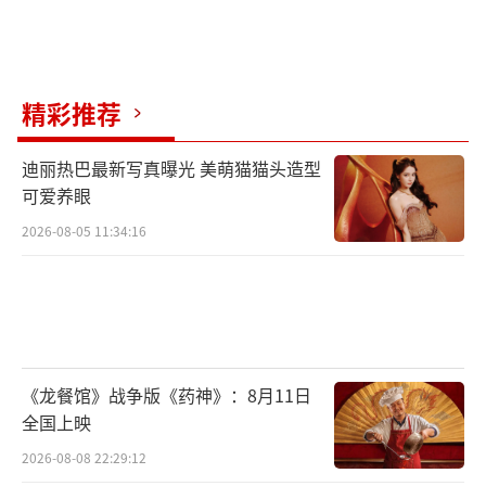
而是在为下一次的“红”攒实力。
张一山的“红”从来不是靠“流量套
路”。他没有频繁上综艺刷脸，也没有靠绯闻
精彩推荐
博眼球，甚至连社交账号都很少更新，但观众
就是忘不掉他。无论是童年的经典形象，还是
迪丽热巴最新写真曝光 美萌猫猫头造型
可爱养眼
长大后的复杂角色，甚至是话剧里的多面人
2026-08-05 11:34:16
物，他都没有“重复自己”，每次都能让观众
看到新的东西。有人说：“别人是‘红一
阵’，张一山是‘红得早，还一直有东西
看’。”他从不缺乏热度，只是早早就用实力
把“红”的根基扎稳了。
《龙餐馆》战争版《药神》：8月11日
全国上映
张一山没有不红是红的太早了。
（责任编辑：0882）
2026-08-08 22:29:12