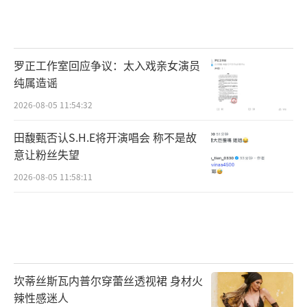
罗正工作室回应争议：太入戏亲女演员
纯属造谣
2026-08-05 11:54:32
田馥甄否认S.H.E将开演唱会 称不是故
意让粉丝失望
2026-08-05 11:58:11
坎蒂丝斯瓦内普尔穿蕾丝透视裙 身材火
辣性感迷人