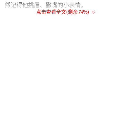
然记得他挑眉、撇嘴的小表情。
点击查看全文(剩余
74
%)
那时候没有“流量”这一说法，但他的角
色却比现在很多顶流剧还受欢迎。家里长辈追
着看，小朋友模仿他的台词，连课本上都有人
画他的角色头像。这种“全民眼熟”的红并不
是靠炒作，而是实打实的角色魅力。观众
说：“小时候觉得他就是角色本人，根本不觉
得是在演戏。”这份“天生的灵气”为他日后
的成功打下了坚实的基础。
长大后的张一山依然靠作品保持热度。24
岁时的一部网剧，即使后来下架又重新上架，
依然能揽下50亿播放量。那时候网剧还没现在
这么火，这个数据放在当下都算顶流水平。他