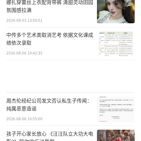
娜扎穿蕾丝上衣配背带裤 清甜灵动田园
氛围感拉满
2026-08-03 13:56:51
中传多个艺术类取消艺考 依据文化课成
绩依次录取
2026-08-06 10:42:35
周杰伦经纪公司发文否认私生子传闻：
纯属恶意造谣
2026-08-06 10:55:00
孩子开心家长放心 《汪汪队立大功大电