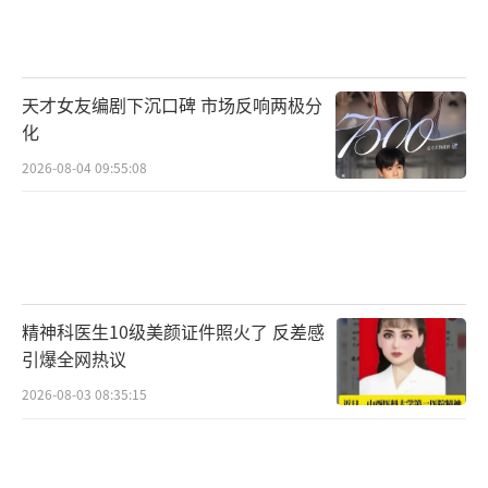
了，但他凭借一部话剧再次回到了大众视野。
在这110分钟的舞台上，他一人要演多个角色，
从少年到中年，从温和到偏执，全靠台词、肢
天才女友编剧下沉口碑 市场反响两极分
体和表情撑全场。原著作者看完后特意夸奖
化
他“把角色的魂演出来了”，说“没想到年轻
2026-08-04 09:55:08
演员能理解得这么深”。
后台准备时，他对着镜子反复练一个“扶
眼镜”的小动作，只为贴合角色的“斯文
感”。谢幕时弯腰鞠躬的幅度，比平时出席活
精神科医生10级美颜证件照火了 反差感
动更郑重。观众看完话剧后表示，“以前觉得
引爆全网热议
他演网剧厉害，没想到话剧功底也这么
2026-08-03 08:35:15
强”“这两年不是没动静，是在偷偷磨演
技”。原来他的“沉寂”从来不是“过气”，