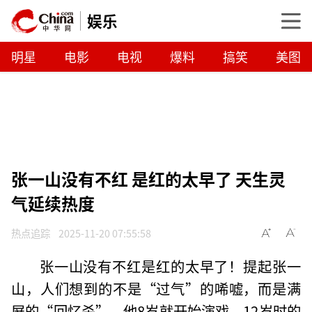
娱乐
明星
电影
电视
爆料
搞笑
美图
张一山没有不红 是红的太早了 天生灵
气延续热度
热点追踪
2025-11-20 07:55:58
张一山没有不红是红的太早了！提起张一
山，人们想到的不是“过气”的唏嘘，而是满
屏的“回忆杀”。他8岁就开始演戏，12岁时的