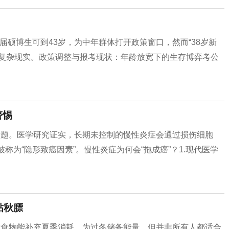
应届硕博生可到43岁，为中年群体打开政策窗口，然而“38岁新
的复杂现实。政策调整与报考现状：年龄放宽下的生存博弈考公
警惕
话题。医学研究证实，长期未控制的慢性炎症会通过损伤细胞
称为“隐形致癌因素”。慢性炎症为何会“拖成癌”？1.现代医学
贴秋膘
脂食物能补充夏季消耗，为过冬储备能量。但并非所有人都适合