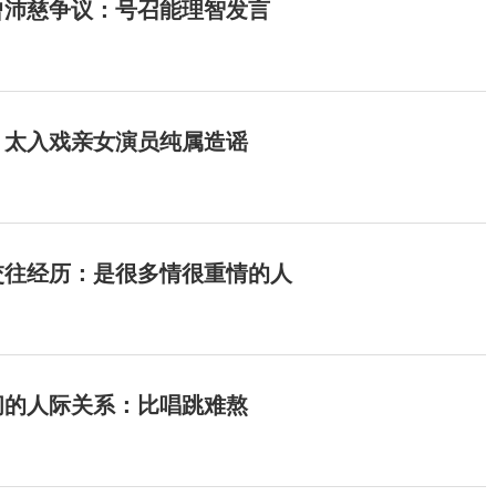
曾沛慈争议：号召能理智发言
：太入戏亲女演员纯属造谣
交往经历：是很多情很重情的人
间的人际关系：比唱跳难熬