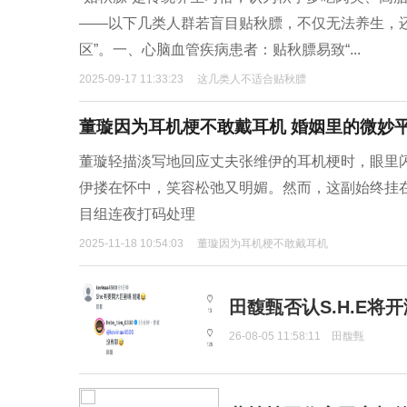
——以下几类人群若盲目贴秋膘，不仅无法养生，
区”。一、心脑血管疾病患者：贴秋膘易致“...
2025-09-17 11:33:23
这几类人不适合贴秋膘
董璇因为耳机梗不敢戴耳机 婚姻里的微妙
董璇轻描淡写地回应丈夫张维伊的耳机梗时，眼里
伊搂在怀中，笑容松弛又明媚。然而，这副始终挂
目组连夜打码处理
2025-11-18 10:54:03
董璇因为耳机梗不敢戴耳机
田馥甄否认S.H.E将
26-08-05 11:58:11
田馥甄