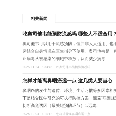
相关新闻
吃奥司他韦能预防流感吗 哪些人不适合用
奥司他韦可以用于流感预防，但并非人人适用、也
需结合自身情况在医生指导下使用。奥司他韦是一
止病毒从被感染的细胞中释放，从而减少病毒...
2025-11-24 16:33:46
吃奥司他韦能预防流感吗
怎样才能离鼻咽癌远一点 这几类人要当心
鼻咽癌的发生与遗传、环境、生活习惯等多因素相
下是结合医学研究的可执行防控方案，涵盖“病因规
切断高危诱因（最关键预防环节）1.远离...
2025-12-04 14:14:12
怎样才能离鼻咽癌远一点