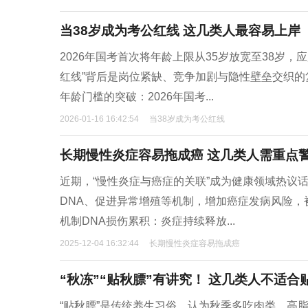
当38岁成为考公红线 这几类人最容易上岸
2026年国考首次将年龄上限从35岁放宽至38岁，
红线”背后是岗位紧缺、竞争加剧与隐性壁垒交织
年龄门槛的突破：2026年国考...
2026-01-16 16:42:54
当38岁成为考公红线
长期慢性炎症容易拖成癌 这几类人需重点
近期，“慢性炎症与癌症的关联”成为健康领域热议
DNA、促进异常增殖等机制，增加癌症发病风险，被
机制DNA损伤累积：炎症持续释放...
2025-12-04 16:32:44
长期慢性炎症容易拖成癌
“秋冻”“贴秋膘”有讲究！ 这几类人不适合
“贴秋膘”是传统养生习俗，认为秋季多吃肉类、高