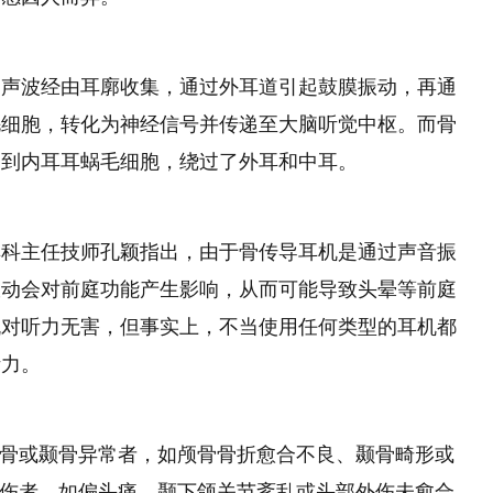
，声波经由耳廓收集，通过外耳道引起鼓膜振动，再通
毛细胞，转化为神经信号并传递至大脑听觉中枢。而骨
递到内耳耳蜗毛细胞，绕过了外耳和中耳。
耳科主任技师孔颖指出，由于骨传导耳机是通过声音振
振动会对前庭功能产生影响，从而可能导致头晕等前庭
机对听力无害，但事实上，不当使用任何类型的耳机都
听力。
 颅骨或颞骨异常者，如颅骨骨折愈合不良、颞骨畸形或
或损伤者，如偏头痛、颞下颌关节紊乱或头部外伤未愈合