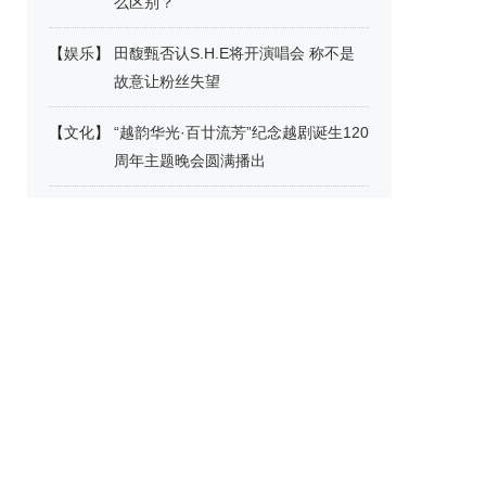
么区别？
【
娱乐
】
田馥甄否认S.H.E将开演唱会 称不是
故意让粉丝失望
【
文化
】
“越韵华光·百廿流芳”纪念越剧诞生120
周年主题晚会圆满播出