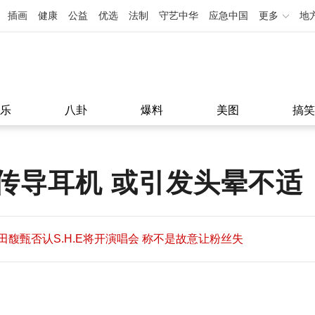
插画
健康
公益
优选
法制
守艺中华
应急中国
更多
地
乐
八卦
爆料
美图
搞笑
传导耳机 或引发头晕不适
田馥甄否认S.H.E将开演唱会 称不是故意让粉丝失
望
田馥甄否认S.H.E将开演唱会 称不是故意让粉丝失
11:08
望
11:08