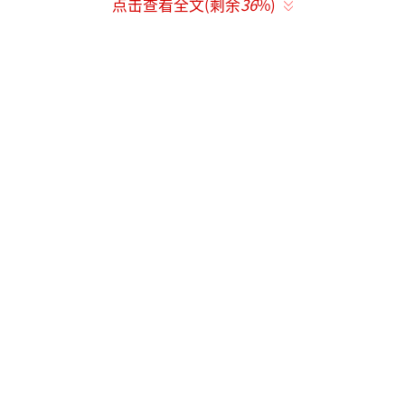
点击查看全文(剩余
36
%)
固有表演模式，不利于突破自我。即便塑造了
《仙剑奇侠传三》徐长卿、《花千骨》白子画
等经典角色，他也会在拍完后迅速“忘掉”，
将精力投入下一个角色的打磨中。
霍建华直言“拍完就是给观众的”，他将
表演视为“为观众传递故事”的过程，而非自
我欣赏的素材。他甚至透露，在家看电视偶然
刷到自己的剧，会立刻换台，只有极少数他认
为“值得一看”的作品，才会破例审视。
（责任
编辑：zx0176）