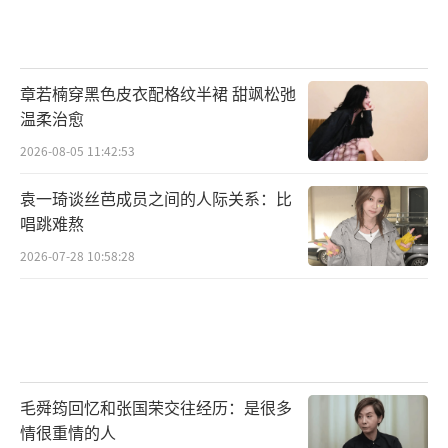
章若楠穿黑色皮衣配格纹半裙 甜飒松弛
温柔治愈
2026-08-05 11:42:53
袁一琦谈丝芭成员之间的人际关系：比
唱跳难熬
2026-07-28 10:58:28
毛舜筠回忆和张国荣交往经历：是很多
情很重情的人