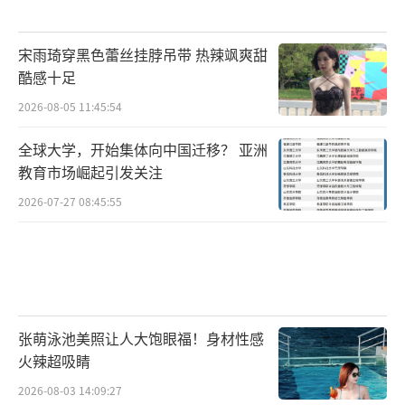
宋雨琦穿黑色蕾丝挂脖吊带 热辣飒爽甜
酷感十足
2026-08-05 11:45:54
全球大学，开始集体向中国迁移？ 亚洲
教育市场崛起引发关注
2026-07-27 08:45:55
张萌泳池美照让人大饱眼福！身材性感
火辣超吸睛
2026-08-03 14:09:27