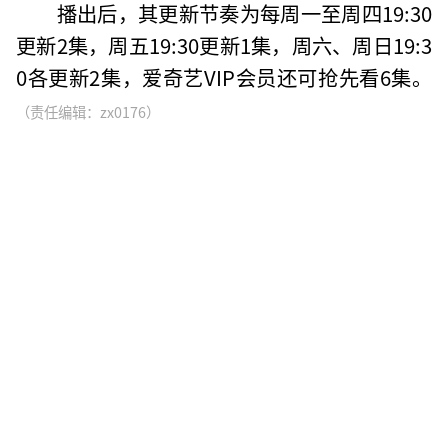
播出后，其更新节奏为每周一至周四19:30
更新2集，周五19:30更新1集，周六、周日19:3
0各更新2集，爱奇艺VIP会员还可抢先看6集。
（责任编辑：zx0176）