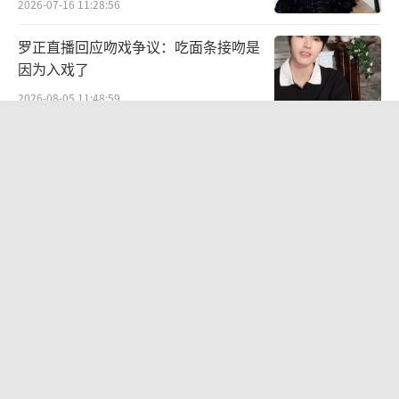
2026-07-16 11:28:56
罗正直播回应吻戏争议：吃面条接吻是
因为入戏了
2026-08-05 11:48:59
罗正工作室回应争议：太入戏亲女演员
纯属造谣
2026-08-05 11:54:32
侯明昊方发表声明：已就相关网络侵权
言论进行取证
2026-08-05 11:49:48