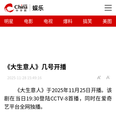
娱乐
明星
电影
电视
爆料
搞笑
美图
《大生意人》几号开播
2025-11-28 15:49:16
《大生意人》于2025年11月25日开播。该
剧在当日19:30登陆CCTV-8首播，同时在爱奇
艺平台全网独播。