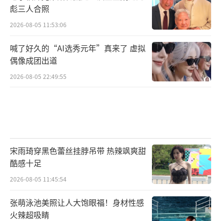
彪三人合照
2026-08-05 11:53:06
喊了好久的“AI选秀元年”真来了 虚拟
偶像成团出道
2026-08-05 22:49:55
宋雨琦穿黑色蕾丝挂脖吊带 热辣飒爽甜
酷感十足
2026-08-05 11:45:54
张萌泳池美照让人大饱眼福！身材性感
火辣超吸睛