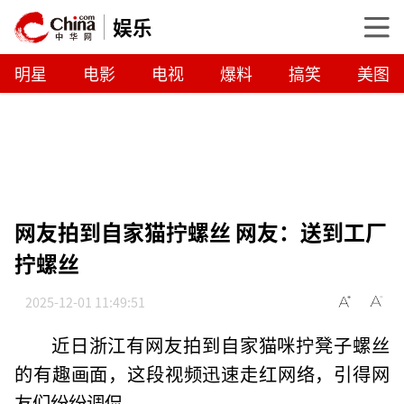
娱乐
明星
电影
电视
爆料
搞笑
美图
网友拍到自家猫拧螺丝 网友：送到工厂
拧螺丝
2025-12-01 11:49:51
近日浙江有网友拍到自家猫咪拧凳子螺丝
的有趣画面，这段视频迅速走红网络，引得网
友们纷纷调侃。