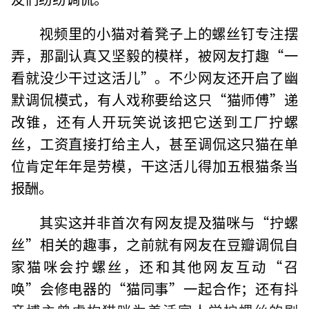
视频里的小猫对着凳子上的螺丝钉专注摆
弄，那副认真又坚毅的模样，被网友打趣“一
看就没少干过这活儿”。不少网友还开启了幽
默调侃模式，有人戏称要给这只“猫师傅”递
改锥，还有人开玩笑说该把它送到工厂拧螺
丝，工资直接打给主人，甚至调侃这只猫在单
位肯定年年是劳模，干这活儿得加五根猫条当
报酬。
其实这并非首次有网友提及猫咪与“拧螺
丝”相关的趣事，之前就有网友在豆瓣调侃自
家猫咪会拧螺丝，还和其他网友互动“召
唤”会修电器的“猫同事”一起合作；还有抖