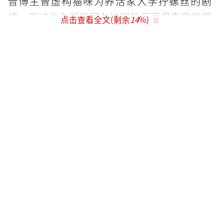
音博主曾虚构猫咪为养活家人学拧螺丝的剧
情，不过此次浙江网友拍到的画面是真实的猫
点击查看全文(剩余
14
%)
咪日常行为，这种贴近生活的萌宠趣事，也正
是其能快速引发大家关注和热议的原因。
（责任
编辑：zx0176）