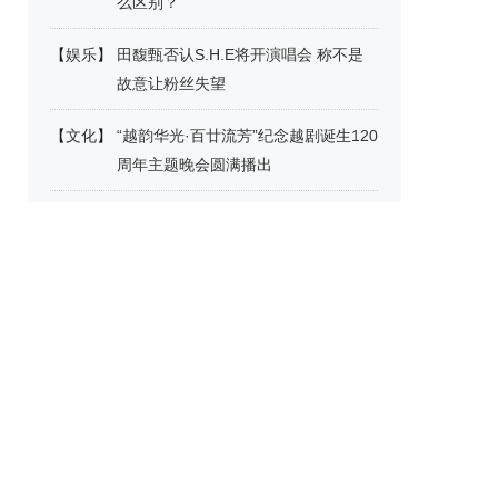
么区别？
【
娱乐
】
田馥甄否认S.H.E将开演唱会 称不是
故意让粉丝失望
【
文化
】
“越韵华光·百廿流芳”纪念越剧诞生120
周年主题晚会圆满播出