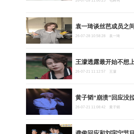
26-07-28 11:00:25
毛舜筠
袁一琦谈丝芭成员之
26-07-28 10:58:28
袁一琦
王濛透露最开始不想上
26-07-21 11:12:57
王濛
黄子韬“崩溃”回应没
26-07-21 11:08:42
黄子韬
龚俊回应和刘宇宁节