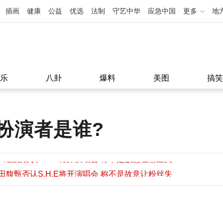
插画
健康
公益
优选
法制
守艺中华
应急中国
更多
地
乐
八卦
爆料
美图
搞笑
扮演者是谁?
田馥甄否认S.H.E将开演唱会 称不是故意让粉丝失
望
田馥甄否认S.H.E将开演唱会 称不是故意让粉丝失
11:08
望
11:08