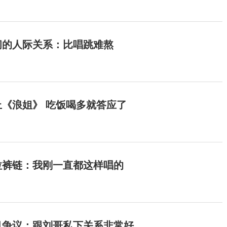
间的人际关系：比唱跳难熬
《浪姐》 吃饭喝多就答应了
拉裤链：我刚一直都这样唱的
目争议：跟刘哥私下关系非常好