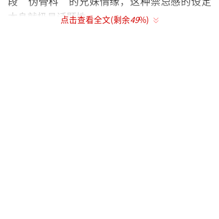
段“伪骨科”的兄妹情缘，这种禁忌感的设定
本身就极具话题性。
点击查看全文(剩余
49
%)
江苏卫视的加盟为这部剧提供了更广阔的
播出平台，但同时也意味着要接受更广大观众
的检验。上星剧的观众群体更加多元，对演员
的演技和剧情质量要求更高。如果虞书欣的表
演能够打动电视观众，无疑将大大提升她的观
众缘；但若表现不佳，批评声也会来得更加猛
烈。
《双轨》的原著小说拥有大量书粉，这对
剧集来说既是优势也是压力。书粉们对选角普
遍表示满意，认为虞书欣和何与的形象与原著
角色颇为契合。但在播出后，他们的评价将会