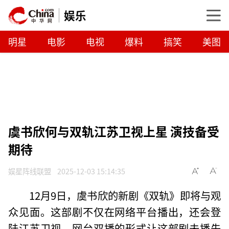
娱乐
明星
电影
电视
爆料
搞笑
美图
虞书欣何与双轨江苏卫视上星 演技备受
期待
娱星阵线联盟
2025-12-03 15:14:35
12月9日，虞书欣的新剧《双轨》即将与观
众见面。这部剧不仅在网络平台播出，还会登
陆江苏卫视，网台双播的形式让这部剧未播先