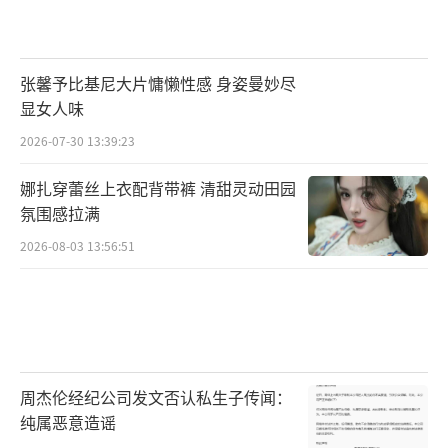
张馨予比基尼大片慵懒性感 身姿曼妙尽
显女人味
2026-07-30 13:39:23
娜扎穿蕾丝上衣配背带裤 清甜灵动田园
氛围感拉满
2026-08-03 13:56:51
周杰伦经纪公司发文否认私生子传闻：
纯属恶意造谣